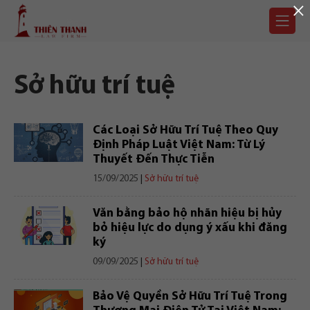
×
Chuyển
Trang
tới
chủ
nội
dung
Sở hữu trí tuệ
Các Loại Sở Hữu Trí Tuệ Theo Quy
Định Pháp Luật Việt Nam: Từ Lý
Thuyết Đến Thực Tiễn
15/09/2025
|
Sở hữu trí tuệ
Văn bằng bảo hộ nhãn hiệu bị hủy
bỏ hiệu lực do dụng ý xấu khi đăng
ký
09/09/2025
|
Sở hữu trí tuệ
Bảo Vệ Quyền Sở Hữu Trí Tuệ Trong