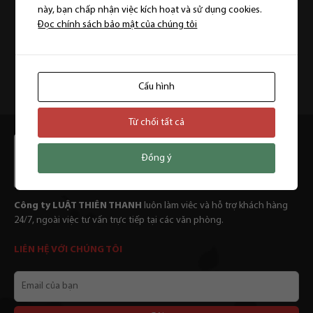
này, bạn chấp nhận việc kích hoạt và sử dụng cookies.
Cần tư vấn hay tranh tụng?
Đọc chính sách bảo mật của chúng tôi
Chúng tôi luôn sẵn sàng hỗ trợ.
Đặt lịch hẹn tư vấn
Cấu hình
Từ chối tất cả
Đồng ý
Công ty LUẬT THIÊN THANH
luôn làm viêc và hỗ trợ khách hàng
24/7, ngoài việc tư vấn trực tiếp tại các văn phòng.
LIÊN HỆ VỚI CHÚNG TÔI
Email
của
bạn