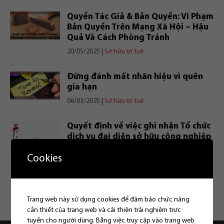
Quyền Tác Giả & Bản Quyền: Vi Phạm
Bản Quyền Trên Mạng Xã Hội – Hậu
Quả Và Cách Phòng Tránh
20/05/2025
|
Sở hữu trí tuệ
Đừng đánh mất nhãn hiệu vì quên
gia hạn
06/03/2025
|
Sở hữu trí tuệ
Quyết định về việc ghi nhận Tổ chức
dịch vụ đại diện sở hữu công nghiệp
04/03/2025
|
Sở hữu trí tuệ
Cookies
«
Trang
1
Trang
2
Trang
3
Trang
4
»
Trang web này sử dụng cookies để đảm bảo chức năng
cần thiết của trang web và cải thiện trải nghiệm trực
tuyến cho người dùng. Bằng việc truy cập vào trang web