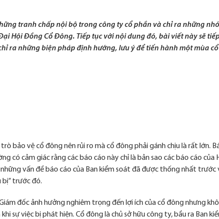
 những tranh chấp nội bộ trong công ty cổ phần và chỉ ra những nh
i Hội Đồng Cổ Đông. Tiếp tục với nội dung đó, bài viết này sẽ tiếp
chỉ ra những biện pháp định hướng, lưu ý để tiến hành một mùa c
trò bảo vệ cổ đông nên rủi ro mà cổ đông phải gánh chịu là rất lớn. B
ờng có cảm giác rằng các báo cáo này chỉ là bản sao các báo cáo của 
 những vấn đề báo cáo của Ban kiểm soát đã được thống nhất trước 
 bị” trước đó.
an Giám đốc ảnh hưởng nghiêm trọng đến lợi ích của cổ đông nhưng kh
hi sự việc bị phát hiện. Cổ đông là chủ sở hữu công ty, bầu ra Ban ki