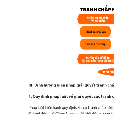
trải nghiệm
dựa trên
thu thập
thông tin
phục vụ cá
nhân hoá
nội dung.
III. Định hướng biện pháp giải quyết tranh ch
1. Quy định pháp luật về giải quyết các tranh 
Pháp luật hiện hành quy định, khi có tranh chấp nội