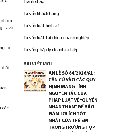
rước
Tranh chấp
Tư vấn khách hàng
c nhóm
Tư vấn luật hình sự
g ty và
Tư vấn luật tài chính doanh nghiệp
ộng cơ
Tư vấn pháp lý doanh nghiệp
BÀI VIẾT MỚI
 phối
ÁN LỆ SỐ 84/2026/AL:
CĂN CỨ VÀO CÁC QUY
ĐỊNH MANG TÍNH
quan
NGUYÊN TẮC CỦA
PHÁP LUẬT VỀ “QUYỀN
NHÂN THÂN” ĐỂ BẢO
ư các
ĐẢM LỢI ÍCH TỐT
NHẤT CỦA TRẺ EM
TRONG TRƯỜNG HỢP