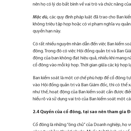
này
nên họ có lý do bất bình về vai trò và chức năng củ
không
bắt
Mặc dù,
các quy định pháp luật đã trao cho Ban kiể
buộc.
Nó
không triệu tập họp hoặc có vi phạm nghĩa vụ quản l
được
quyền hạn này.
dùng
để giúp
Có rất nhiều nguyên nhân dẫn đến việc Ban kiểm soá
website
hoạt
đông. Trong đó có việc Hội đồng quản trị và Ban Gi
động.
động của ban không đạt hiệu quả, nhiều khi mang nặ
cổ đông vào mỗi kỳ họp. Thời gian giữa các kỳ họp l
Thống
Ban kiểm soát là một cơ chế phù hợp để cổ đông tự
kê
vào Hội đồng quản trị và Ban Giám đốc, thì có thể 
Các
như thế, hoạt động của Ban kiểm soát cần được điều
chức
năng
hiểu rõ và sử dụng vai trò của Ban kiểm soát một c
thống
kê
2.4 Quyền của cổ đông, tại sao nên tham gia Đ
giúp
theo
Cổ đông là những “ông chủ” của Doanh nghiệp, họ v
dõi lưu