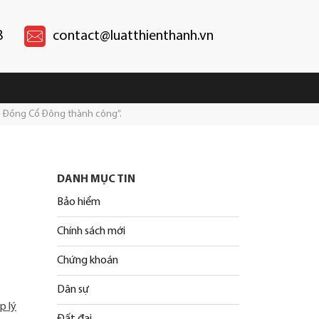
8
contact@luatthienthanh.vn
i Đồng Cổ Đông thành công”.
DANH MỤC TIN
Bảo hiểm
g
Chính sách mới
Chứng khoán
Dân sự
p lý
Đất đai