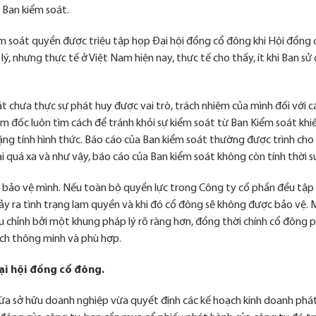
a Ban kiểm soát.
m soát quyền được triệu tập họp Đại hội đồng cổ đông khi Hội đồng 
ý, nhưng thực tế ở Việt Nam hiện nay, thực tế cho thấy, ít khi Ban sử
t chưa thực sự phát huy được vai trò, trách nhiệm của mình đối với c
ám đốc luôn tìm cách để tránh khỏi sự kiểm soát từ Ban Kiểm soát khi
ng tính hình thức. Báo cáo của Ban kiểm soát thường được trình cho 
ại quá xa và như vậy, báo cáo của Ban kiểm soát không còn tính thời s
 bảo vệ mình. Nếu toàn bộ quyền lực trong Công ty cổ phần đều tập
xảy ra tình trạng lạm quyền và khi đó cổ đông sẽ không được bảo vệ.
 chỉnh bởi một khung pháp lý rõ ràng hơn, đồng thời chính cổ đông p
ách thông minh và phù hợp.
ại hội đồng cổ đông.
ừa sở hữu doanh nghiệp vừa quyết định các kế hoạch kinh doanh phát