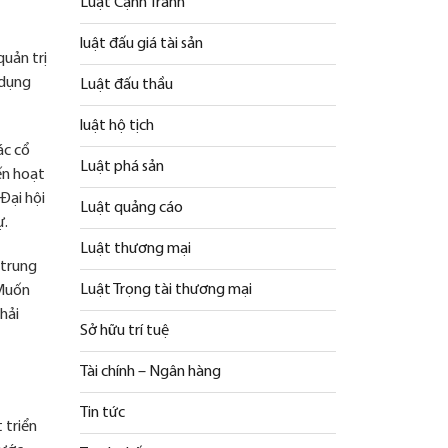
Luật Cạnh Tranh
luật đấu giá tài sản
quản trị
 dụng
Luật đấu thầu
luật hộ tịch
ác cổ
Luật phá sản
ến hoạt
Đại hội
Luật quảng cáo
ự.
Luật thương mại
 trung
Luật Trọng tài thương mại
 Muốn
hải
Sở hữu trí tuệ
Tài chính – Ngân hàng
Tin tức
 triển