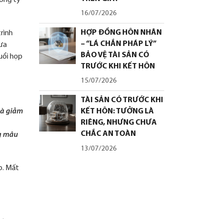
công ty
16/07/2026
HỢP ĐỒNG HÔN NHÂN
rình
– “LÁ CHẮN PHÁP LÝ”
đưa
BẢO VỆ TÀI SẢN CÓ
uổi họp
TRƯỚC KHI KẾT HÔN
15/07/2026
TÀI SẢN CÓ TRƯỚC KHI
KẾT HÔN: TƯỞNG LÀ
và giảm
RIÊNG, NHƯNG CHƯA
CHẮC AN TOÀN
ng mâu
13/07/2026
ệp. Mất