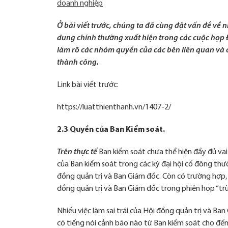
doanh nghiệp
Ở bài viết trước, chúng ta đã cùng đặt vấn đề về
dung chính thường xuất hiện trong các cuộc họp Đạ
làm rõ các nhóm quyền của các bên liên quan và 
thành công.
Link bài viết trước:
https://luatthienthanh.vn/1407-2/
2.3 Quyền của Ban Kiểm soát.
Trên thực tế
Ban kiểm soát chưa thể hiện đầy đủ vai 
của Ban kiểm soát trong các kỳ đại hội cổ đông thư
đồng quản trị và Ban Giám đốc. Còn có trường hợp,
đồng quản trị và Ban Giám đốc trong phiên họp “trù
Cần
thiết
Các
Nhiều việc làm sai trái của Hội đồng quản trị và B
cookies
có tiếng nói cảnh báo nào từ Ban kiểm soát cho đến k