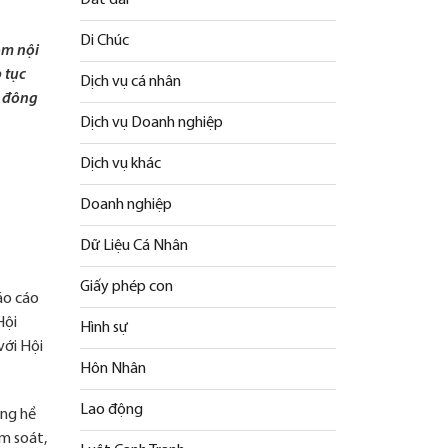
Di Chúc
óm nội
 tục
Dịch vụ cá nhân
ổ đông
Dịch vụ Doanh nghiệp
Dịch vụ khác
Doanh nghiệp
Dữ Liệu Cá Nhân
Giấy phép con
áo cáo
Hội
Hình sự
với Hội
Hôn Nhân
Lao động
ông hề
ểm soát,