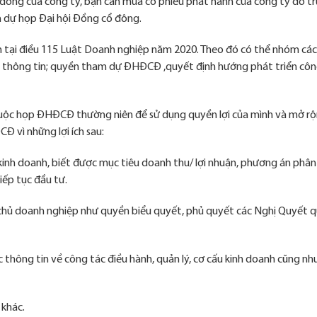
 đông của công ty, bạn cần mua cổ phiếu phát hành của công ty đó t
dự họp Đại hội Đồng cổ đông.
nh tại điều 115 Luật Doanh nghiệp năm 2020. Theo đó có thể nhóm cá
n thông tin; quyền tham dự ĐHĐCĐ ,quyết định hướng phát triển côn
cuộc họp ĐHĐCĐ thường niên để sử dụng quyền lợi của mình và mở r
Đ vì những lợi ích sau:
h doanh, biết được mục tiêu doanh thu/ lợi nhuận, phương án phân
iếp tục đầu tư.
hủ doanh nghiệp như quyền biểu quyết, phủ quyết các Nghị Quyết 
 thông tin về công tác điều hành, quản lý, cơ cấu kinh doanh cũng nh
 khác.