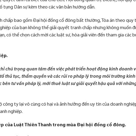
Quyết định cá biệt của Chủ tịch; Hội đồng quản trị; Điều lệ, nội quy 
 Tố tụng Dân sự kèm theo các văn bản hướng dẫn.
h chấp bao gồm Đại hội đồng cổ đông bất thường, Tòa án theo quy t
 nghiệp của bạn không thể giải quyết tranh chấp nhưng không muốn 
, có thể chọn cách mời các luật sư, hòa giải viên đến tham gia các b
iệp.
chỉ chú trọng quan tâm đến việc phát triển hoạt động kinh doanh 
tố thủ tục, thẩm quyền và các rủi ro pháp lý trong môi trường kinh
ác bên tư vấn pháp lý, mới thuê luật sư giải quyết hậu quả với nhữ
 bộ công ty lại vô cùng có hại và ảnh hưởng đến uy tín của doanh nghi
oanh nghiệp.
iệp của Luật Thiên Thanh trong mùa Đại hội đồng cổ đông.