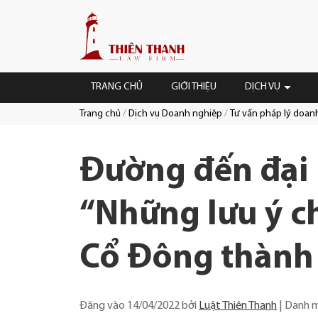
Chuyển
Trang
tới
×
chủ
nội
dung
TRANG CHỦ
GIỚI THIỆU
DỊCH VỤ
Trang chủ
Dịch vụ Doanh nghiệp
Tư vấn pháp lý doan
Duyệt:
Đường đến đại 
“Những lưu ý c
Cổ Đông thành 
Đăng vào
14/04/2022
bởi
Luật Thiên Thanh
Danh 