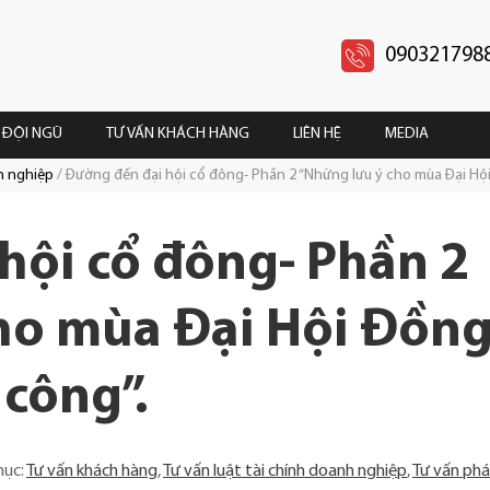
090321798
ĐỘI NGŨ
TƯ VẤN KHÁCH HÀNG
LIÊN HỆ
MEDIA
h nghiệp
Đường đến đại hội cổ đông- Phần 2 “Những lưu ý cho mùa Đại Hộ
hội cổ đông- Phần 2
ho mùa Đại Hội Đồn
công”.
mục:
Tư vấn khách hàng
,
Tư vấn luật tài chính doanh nghiệp
,
Tư vấn phá