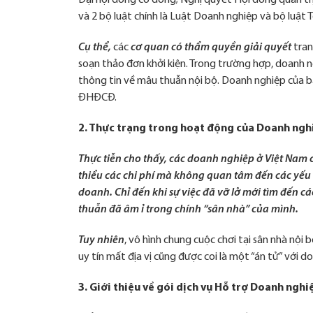
Đại hội đồng cổ đông; Nghị quyết Hội đồng quản trị; 
và 2 bộ luật chính là Luật Doanh nghiệp và bộ luật
Cụ thể,
các
cơ quan có thẩm quyền giải quyết
tran
soạn thảo đơn khởi kiện. Trong trường hợp, doanh
thông tin về mâu thuẫn nội bộ. Doanh nghiệp của bạn
ĐHĐCĐ.
2. Thực trạng trong hoạt động của Doanh ngh
Thực tiễn cho thấy, các doanh nghiệp ở Việt Nam 
thiểu các chi phí mà không quan tâm đến các yếu 
doanh. Chỉ đến khi sự việc đã vỡ lở mới tìm đến c
thuẫn đã âm ỉ trong chính “sân nhà” của mình.
Tuy nhiên
, vô hình chung cuộc chơi tại sân nhà nội
uy tín mất địa vị cũng được coi là một “án tử” với d
3. Giới thiệu về gói dịch vụ Hỗ trợ Doanh ngh