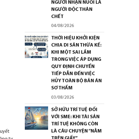
NGƯỜI NHẬN NUÔI LÀ
NGƯỜI ĐỘC THÂN
CHẾT
04/08/2026
THỜI HIỆU KHỞI KIỆN
CHIA DI SẢN THỪA KẾ:
KHI MỘT SAI LẦM
TRONG VIỆC ÁP DỤNG
QUY ĐỊNH CHUYỂN
TIẾP DẪN ĐẾN VIỆC
HỦY TOÀN BỘ BẢN ÁN
SƠ THẨM
03/08/2026
SỞ HỮU TRÍ TUỆ ĐỐI
VỚI SME: KHI TÀI SẢN
TRÍ TUỆ KHÔNG CÒN
LÀ CÂU CHUYỆN “NẰM
quyết
TRÊN GIẤY”