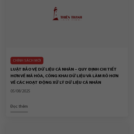
CHÍNH SÁCH MỚI
LUẬT BẢO VỆ DỮ LIỆU CÁ NHÂN – QUY ĐỊNH CHI TIẾT
HƠN VỀ MÃ HÓA, CÔNG KHAI DỮ LIỆU VÀ LÀM RÕ HƠN
VỀ CÁC HOẠT ĐỘNG XỬ LÝ DỮ LIỆU CÁ NHÂN
05/08/2025
Đọc thêm