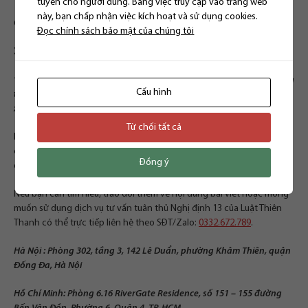
tuyến cho người dùng. Bằng việc truy cập vào trang web
này, bạn chấp nhận việc kích hoạt và sử dụng cookies.
Căn cứ Điều 4 Nghị định 13/2023/NĐ-CP quy định như sau:
Đọc chính sách bảo mật của chúng tôi
Xử lý vi phạm quy định bảo vệ dữ liệu cá nhân
“Cơ quan, tổ chức, cá nhân vi phạm quy định bảo vệ dữ liệu cá nhân
Cấu hình
tùy theo mức độ có thể bị xử lý kỷ luật, xử phạt vi phạm hành chính,
xử lý hình sự theo quy định.”
Từ chối tất cả
Như vậy, tùy theo mức độ vi phạm về bảo vệ dữ liệu cá nhân mà tổ
chức, cá nhân có hành vi vi phạm có thể bị xử lý hình sự theo quy
Đồng ý
định.
Nếu bạn cần tìm hiểu, trao đổi thêm về nội dung bài viết hoặc mong
muốn sử dụng dịch vụ tư vấn tuân thủ Nghị định 13 của Luật Thiên
Thanh có thể trực tiếp liên hệ theo SĐT/Zalo:
0332.672.789
.
Hà Nội : Phòng 302, tầng 3, 142 Lê Duẩn, phường Khâm Thiên, quận
Đống Đa, Hà Nội
Hồ Chí Minh: Phòng 6.16 RiverGate Residence, số 151 – 155 đường