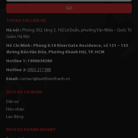
bạn
Alternative:
THÔNG TIN LIÊN HỆ
Hà nội :
Phòng 302, tầng 3, 142 Lê Duẩn, phường Văn Miếu – Quốc Tử
Giám, Hà Nội
Hồ Chí Minh : Phòng 6.16 RiverGate Residence, số 151 – 155
đường Bến Vân Đồn, Phường Khánh Hội, TP. HCM
Hotline 1: 1900636380
Hotline 2:
0903 217 988
Email:
contact@luatthienthanh.vn
DỊCH VỤ CÁ NHÂN
Dân sự
Hôn nhân
Lao động
DỊCH VỤ DOANH NGHIỆP