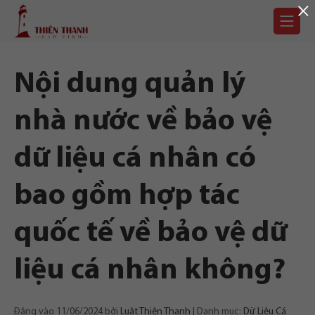
×
Chuyển
Trang
tới
chủ
nội
dung
Nội dung quản lý
nhà nước về bảo vệ
dữ liệu cá nhân có
bao gồm hợp tác
quốc tế về bảo vệ dữ
liệu cá nhân không?
Đăng vào
11/06/2024
bởi
Luật Thiên Thanh
Danh mục:
Dữ Liệu Cá