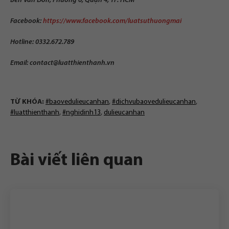
Bến Vân Đồn, Phường 6, Quận 4, TP. HCM
Facebook:
https://www.facebook.com/luatsuthuongmai
Hotline: 0332.672.789
Email:
contact@luatthienthanh.vn
TỪ KHÓA:
#baovedulieucanhan
,
#dichvubaovedulieucanhan
,
#luatthienthanh
,
#nghidinh13
,
dulieucanhan
Bài viết liên quan