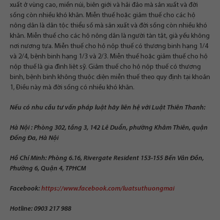
xuất ở vùng cao, miền núi, biên giới và hải đảo mà sản xuất và đời
sống còn nhiều khó khăn. Miễn thuế hoặc giảm thuế cho các hộ
nông dân là dân tộc thiểu số mà sản xuất và đời sống còn nhiều khó
khăn. Miễn thuế cho các hộ nông dân là người tàn tật, già yếu không
nơi nương tựa. Miễn thuế cho hộ nộp thuế có thương binh hạng 1/4
và 2/4, bệnh binh hạng 1/3 và 2/3. Miễn thuế hoặc giảm thuế cho hộ
nộp thuế là gia đình liệt sỹ. Giảm thuế cho hộ nộp thuế có thương
binh, bệnh binh không thuộc diện miễn thuế theo quy định tại khoản
1, Điều này mà đời sống có nhiều khó khăn.
Nếu có nhu cầu tư vấn pháp luật hãy liên hệ với Luật Thiên Thanh:
Hà Nội : Phòng 302, tầng 3, 142 Lê Duẩn, phường Khâm Thiên, quận
Đống Đa, Hà Nội
Hồ Chí Minh: Phòng 6.16, Rivergate Resident 153-155 Bến Vân Đồn,
Phường 6, Quận 4, TPHCM
Facebook:
https://www.facebook.com/luatsuthuongmai
Hotline: 0903 217 988