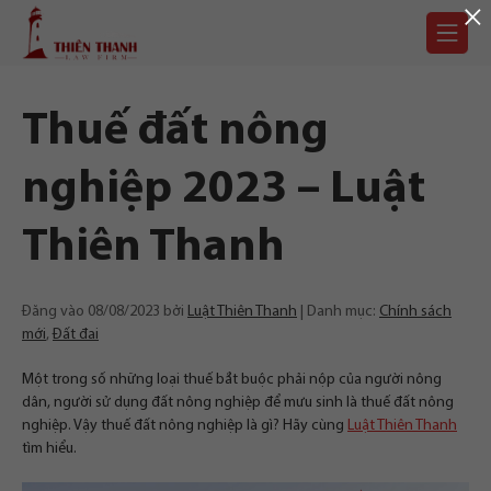
×
Chuyển
Trang
tới
chủ
nội
dung
Thuế đất nông
nghiệp 2023 – Luật
Thiên Thanh
Đăng vào
08/08/2023
bởi
Luật Thiên Thanh
Danh mục:
Chính sách
mới
,
Đất đai
Một trong số những loại thuế bắt buộc phải nộp của người nông
dân, người sử dụng đất nông nghiệp để mưu sinh là thuế đất nông
nghiệp. Vậy thuế đất nông nghiệp là gì? Hãy cùng
Luật Thiên Thanh
tìm hiểu.