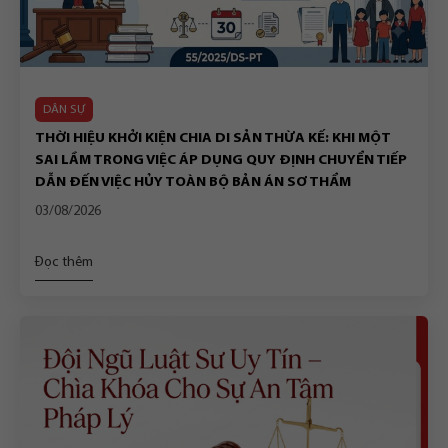
DÂN SỰ
THỜI HIỆU KHỞI KIỆN CHIA DI SẢN THỪA KẾ: KHI MỘT
SAI LẦM TRONG VIỆC ÁP DỤNG QUY ĐỊNH CHUYỂN TIẾP
DẪN ĐẾN VIỆC HỦY TOÀN BỘ BẢN ÁN SƠ THẨM
03/08/2026
Đọc thêm