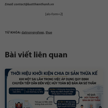
Email:
contact@luatthienthanh.vn
[alo-form=2]
TỪ KHÓA:
datnongnghiep
,
thue
Bài viết liên quan