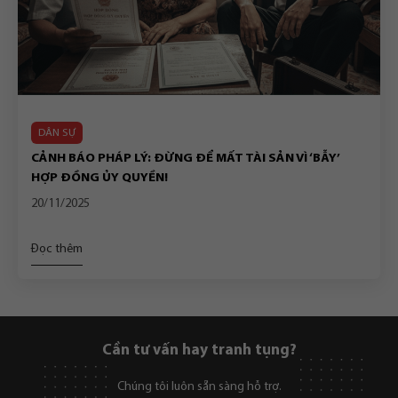
DÂN SỰ
CẢNH BÁO PHÁP LÝ: ĐỪNG ĐỂ MẤT TÀI SẢN VÌ ‘BẪY’
HỢP ĐỒNG ỦY QUYỀN!
20/11/2025
Đọc thêm
Cần tư vấn hay tranh tụng?
Chúng tôi luôn sẵn sàng hỗ trợ.