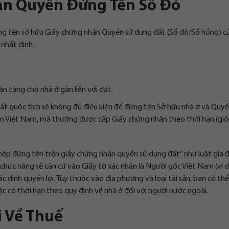
Hạn Quyền Đứng Tên Sổ Đỏ
g tên sở hữu Giấy chứng nhận Quyền sử dụng đất (Sổ đỏ/Sổ hồng) c
 nhất định.
 tặng cho nhà ở gắn liền với đất.
ất quốc tịch sẽ không đủ điều kiện để đứng tên Sở hữu nhà ở và Quyề
ân Việt Nam, mà thường được cấp Giấy chứng nhận theo thời hạn (gi
phép đứng tên trên giấy chứng nhận quyền sử dụng đất” như luật gia 
n chức năng sẽ căn cứ vào Giấy tờ xác nhận là Người gốc Việt Nam (ví d
ác định quyền lợi. Tùy thuộc vào địa phương và loại tài sản, bạn có th
ặc có thời hạn theo quy định về nhà ở đối với người nước ngoài.
i Về Thuế