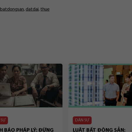
batdongsan
,
datdai
,
thue
 SỰ
DÂN SỰ
H BÁO PHÁP LÝ: ĐỪNG
LUẬT BẤT ĐỘNG SẢN: