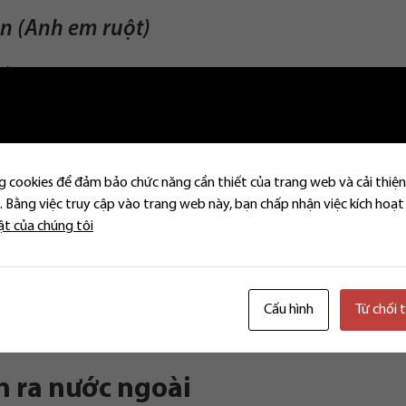
ản (Anh em ruột)
nh:
Tổ chức hành nghề Công chứng (hoặc UBND cấp xã) để lập Hợp đồn
 ký đất đai cấp huyện để thực hiện thủ tục sang tên.
 cookies để đảm bảo chức năng cần thiết của trang web và cải thiện
(TNCN) và Lệ phí Trước bạ
 Bằng việc truy cập vào trang web này, bạn chấp nhận việc kích hoạt
ật của chúng tôi
o nhau thuộc trường hợp được miễn:
TC, chuyển nhượng/tặng cho bất động sản giữa anh, em ruột được 
Cấu hình
Từ chối 
Đ-CP, tài sản nhận tặng cho giữa anh, em ruột được miễn lệ phí trước
n ra nước ngoài