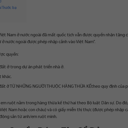
)
í Trước bạ
 Việt Nam ở nước ngoài đã mất quốc tịch vẫn được quyền nhận tặng c
cư ở nước ngoài được phép nhập cảnh vào Việt Nam”.
ược quyền:
ất ở trong dự án phát triển nhà ở.
t khác.
ụng đất ở TỪ NHỮNG NGƯỜI THUỘC HÀNG THỪA KẾtheo quy định của 
 em ruột nằm trong hàng thừa kế thứ hai theo Bộ luật Dân sự. Do đó
 Việt Nam hoặc con cháu) và có giấy miễn thị thực (được phép nhập c
ộng sản từ anh/em ruột mình.