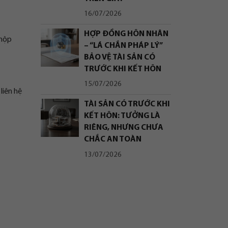
16/07/2026
HỢP ĐỒNG HÔN NHÂN
 nộp
– “LÁ CHẮN PHÁP LÝ”
BẢO VỆ TÀI SẢN CÓ
TRƯỚC KHI KẾT HÔN
15/07/2026
liên hệ
TÀI SẢN CÓ TRƯỚC KHI
KẾT HÔN: TƯỞNG LÀ
RIÊNG, NHƯNG CHƯA
CHẮC AN TOÀN
13/07/2026