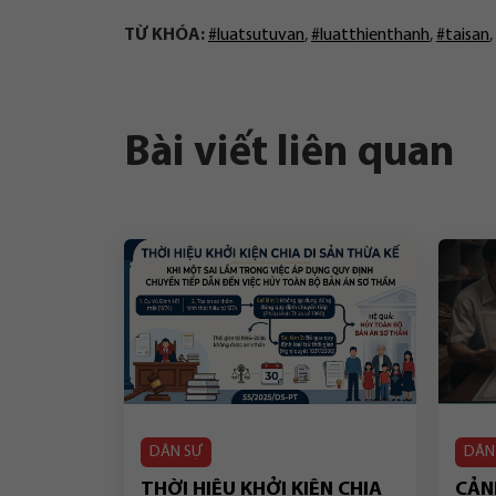
TỪ KHÓA:
#luatsutuvan
,
#luatthienthanh
,
#taisan
,
Bài viết liên quan
DÂN SỰ
DÂN
THỜI HIỆU KHỞI KIỆN CHIA
CẢN