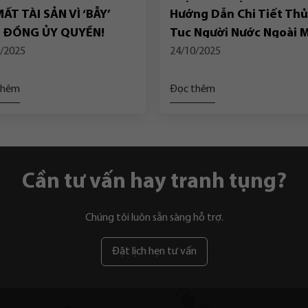
ẤT TÀI SẢN VÌ ‘BẪY’
Hướng Dẫn Chi Tiết Thủ
 ĐỒNG ỦY QUYỀN!
Tục Người Nước Ngoài 
Nhà Chung Cư Tại Việt 
/2025
24/10/2025
thêm
Đọc thêm
Cần tư vấn hay tranh tụng?
Chúng tôi luôn sẵn sàng hỗ trợ.
Đặt lịch hẹn tư vấn