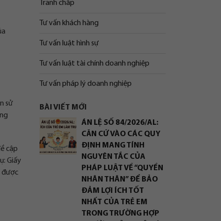
Tranh chấp
Tư vấn khách hàng
ủa
Tư vấn luật hình sự
Tư vấn luật tài chính doanh nghiệp
Tư vấn pháp lý doanh nghiệp
n sử
BÀI VIẾT MỚI
ống
ÁN LỆ SỐ 84/2026/AL:
CĂN CỨ VÀO CÁC QUY
ĐỊNH MANG TÍNH
đề cập
NGUYÊN TẮC CỦA
ụ: Giấy
PHÁP LUẬT VỀ “QUYỀN
ể được
NHÂN THÂN” ĐỂ BẢO
ĐẢM LỢI ÍCH TỐT
NHẤT CỦA TRẺ EM
TRONG TRƯỜNG HỢP