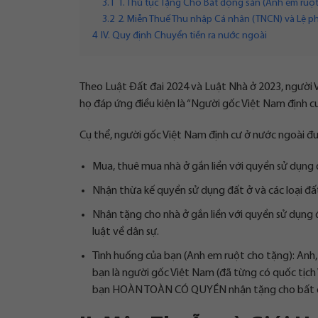
3.1
1. Thủ tục Tặng Cho Bất động sản (Anh em ruột
3.2
2. Miễn Thuế Thu nhập Cá nhân (TNCN) và Lệ ph
4
IV. Quy định Chuyển tiền ra nước ngoài
Theo Luật Đất đai 2024 và Luật Nhà ở 2023, người
họ đáp ứng điều kiện là “Người gốc Việt Nam định 
Cụ thể, người gốc Việt Nam định cư ở nước ngoài đ
Mua, thuê mua nhà ở gắn liền với quyền sử dụng đ
Nhận thừa kế quyền sử dụng đất ở và các loại đấ
Nhận tặng cho nhà ở gắn liền với quyền sử d
luật về dân sự.
Tình huống của bạn (Anh em ruột cho tặng): Anh,
bạn là người gốc Việt Nam (đã từng có quốc tịch
bạn HOÀN TOÀN CÓ QUYỀN nhận tặng cho bất đ