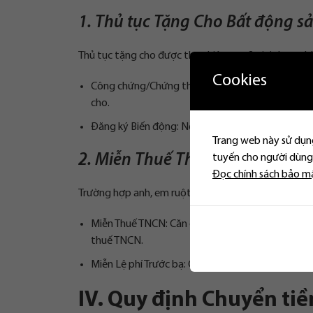
1. Thủ tục Tặng Cho Bất động s
Thủ tục tặng cho được thực hiện qua 2 giai đoạn chí
Cookies
Công chứng/Chứng thực Hợp đồng: Hai bên đến 
cho.
Đăng ký Biến động: Nộp hồ sơ tại Văn phòng Đăng
Trang web này sử dụng
2. Miễn Thuế Thu nhập Cá nhân 
tuyến cho người dùng.
Đọc chính sách bảo m
Trường hợp anh, em ruột tặng cho bất động sản ch
Miễn Thuế TNCN: Căn cứ Thông tư 111/2013/TT-B
thuế TNCN.
Miễn Lệ phí Trước bạ: Căn cứ Nghị định 10/2022/N
IV. Quy định Chuyển tiề