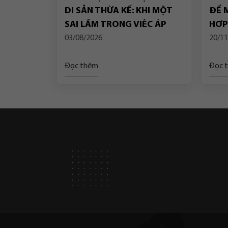
DI SẢN THỪA KẾ: KHI MỘT
ĐỂ M
SAI LẦM TRONG VIỆC ÁP
HỢP
DỤNG QUY ĐỊNH CHUYỂN
03/08/2026
20/11
TIẾP DẪN ĐẾN VIỆC HỦY
TOÀN BỘ BẢN ÁN SƠ THẨM
Đọc thêm
Đọc 