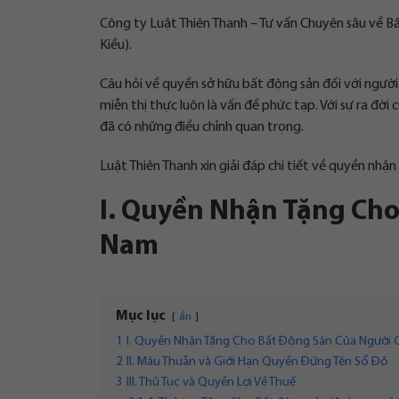
Công ty Luật Thiên Thanh – Tư vấn Chuyên sâu về Bấ
Kiều).
Câu hỏi về quyền sở hữu bất động sản đối với người
miễn thị thực luôn là vấn đề phức tạp. Với sự ra đờ
đã có những điều chỉnh quan trọng.
Luật Thiên Thanh xin giải đáp chi tiết về quyền nhậ
I. Quyền Nhận Tặng Cho
Nam
Mục lục
ẩn
1
I. Quyền Nhận Tặng Cho Bất Động Sản Của Người 
2
II. Mâu Thuẫn và Giới Hạn Quyền Đứng Tên Sổ Đỏ
3
III. Thủ Tục và Quyền Lợi Về Thuế