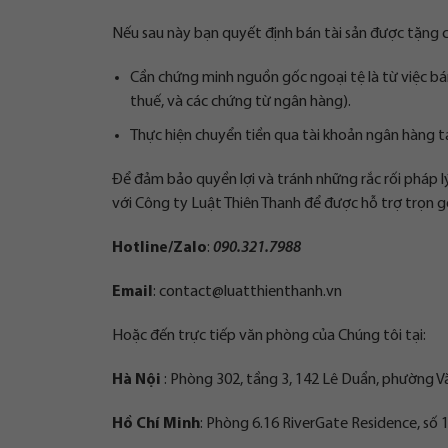
Nếu sau này bạn quyết định bán tài sản được tặng c
Cần chứng minh nguồn gốc ngoại tệ là từ việc b
thuế, và các chứng từ ngân hàng).
Thực hiện chuyển tiền qua tài khoản ngân hàng tạ
Để đảm bảo quyền lợi và tránh những rắc rối pháp lý 
với Công ty Luật Thiên Thanh để được hỗ trợ trọn g
Hotline/Zalo
:
090.321.7988
Email
:
contact@luatthienthanh.vn
Hoặc đến trực tiếp văn phòng của Chúng tôi tại:
Hà Nội
: Phòng 302, tầng 3, 142 Lê Duẩn, phường V
Hồ Chí Minh
: Phòng 6.16 RiverGate Residence, số