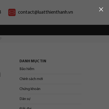
×
8
contact@luatthienthanh.vn
?
DANH MỤC TIN
Bảo hiểm
n
Chính sách mới
Chứng khoán
Dân sự
Đất đai