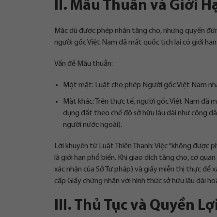
II. Mâu Thuẫn và Giới 
Mặc dù được phép nhận tặng cho, nhưng quyền đứn
người gốc Việt Nam đã mất quốc tịch lại có giới hạn
Vấn đề Mâu thuẫn:
Một mặt: Luật cho phép Người gốc Việt Nam nhận
Mặt khác: Trên thực tế, người gốc Việt Nam đã m
dụng đất theo chế độ sở hữu lâu dài như công d
người nước ngoài).
Lời khuyên từ Luật Thiên Thanh: Việc “không được 
là giới hạn phổ biến. Khi giao dịch tặng cho, cơ qua
xác nhận của Sở Tư pháp) và giấy miễn thị thực để x
cấp Giấy chứng nhận với hình thức sở hữu lâu dài ho
III. Thủ Tục và Quyền Lợ