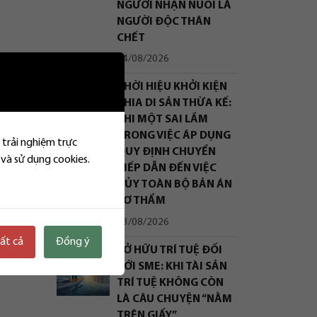
NGƯỜI NHẬN NUÔI LÀ
NGƯỜI ĐỘC THÂN
CHẾT
04/08/2026
THỜI HIỆU KHỞI KIỆN
g tặng
CHIA DI SẢN THỪA KẾ:
KHI MỘT SAI LẦM
TRONG VIỆC ÁP DỤNG
 trải nghiệm trực
QUY ĐỊNH CHUYỂN
 và sử dụng cookies.
TIẾP DẪN ĐẾN VIỆC
HỦY TOÀN BỘ BẢN ÁN
SƠ THẨM
03/08/2026
miễn
tất cả
Đồng ý
SỞ HỮU TRÍ TUỆ ĐỐI
VỚI SME: KHI TÀI SẢN
 bạ.
TRÍ TUỆ KHÔNG CÒN
LÀ CÂU CHUYỆN “NẰM
TRÊN GIẤY”