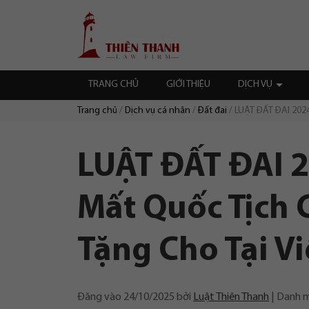
Chuyển
Trang
tới
chủ
nội
dung
TRANG CHỦ
GIỚI THIỆU
DỊCH VỤ
Trang chủ
Dịch vụ cá nhân
Đất đai
LUẬT ĐẤT ĐAI 2024
Duyệt:
LUẬT ĐẤT ĐAI 2
Mất Quốc Tịch 
Tặng Cho Tại V
Đăng vào
24/10/2025
bởi
Luật Thiên Thanh
Danh 