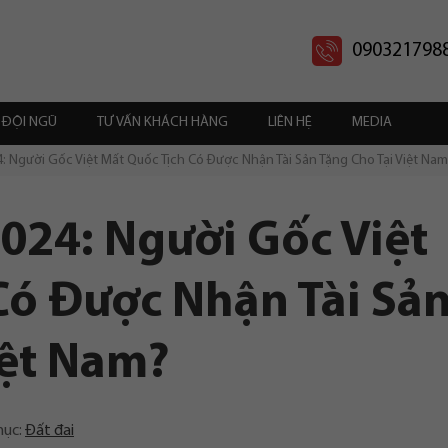
090321798
ĐỘI NGŨ
TƯ VẤN KHÁCH HÀNG
LIÊN HỆ
MEDIA
: Người Gốc Việt Mất Quốc Tịch Có Được Nhận Tài Sản Tặng Cho Tại Việt Nam
024: Người Gốc Việt
Có Được Nhận Tài Sả
iệt Nam?
mục:
Đất đai