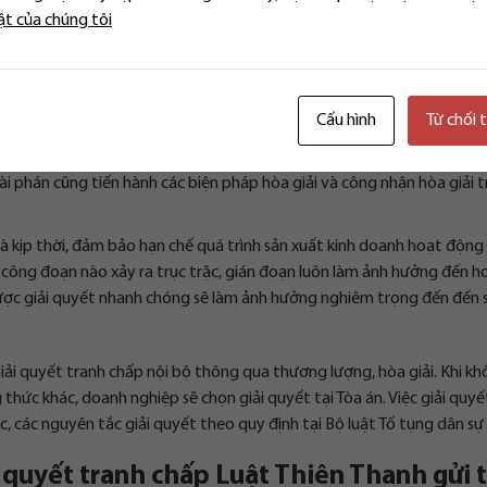
n trước hết ở quyền tự thỏa thuận phương thức giải quyết tranh chấp
ật của chúng tôi
 lượng, hòa giải. Nếu như không đem lại kết quả như mong muốn thì 
 quan có thẩm quyền để giải quyết.
 biệt thành kinh tế, địa vị, số vốn, tài sản, các bên tranh chấp đều 
Cấu hình
Từ chối 
ợp pháp của mình.
ên tự hòa giải, chỉ khi nào không hòa giải được mới nên nhờ đến các 
 tài phán cũng tiến hành các biện pháp hòa giải và công nhận hòa giải 
 kịp thời, đảm bảo hạn chế quá trình sản xuất kinh doanh hoạt động 
ở công đoạn nào xảy ra trục trặc, gián đoạn luôn làm ảnh hưởng đến h
ược giải quyết nhanh chóng sẽ làm ảnh hưởng nghiêm trọng đến đến 
iải quyết tranh chấp nội bộ thông qua thương lượng, hòa giải. Khi k
hức khác, doanh nghiệp sẽ chọn giải quyết tại Tòa án. Việc giải quyết
, các nguyên tắc giải quyết theo quy định tại Bộ luật Tố tụng dân sự
ải quyết tranh chấp Luật Thiên Thanh gửi 