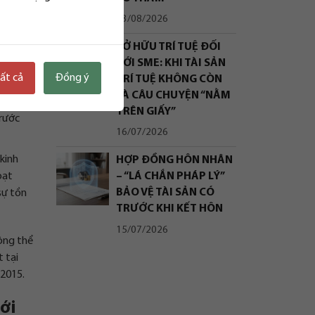
 có lợi
03/08/2026
bất kỳ
SỞ HỮU TRÍ TUỆ ĐỐI
được
VỚI SME: KHI TÀI SẢN
tất cả
Đồng ý
TRÍ TUỆ KHÔNG CÒN
LÀ CÂU CHUYỆN “NẰM
cơ quan
TRÊN GIẤY”
trước
16/07/2026
kinh
HỢP ĐỒNG HÔN NHÂN
oạt
– “LÁ CHẮN PHÁP LÝ”
BẢO VỆ TÀI SẢN CÓ
sự tồn
TRƯỚC KHI KẾT HÔN
15/07/2026
hông thể
 tại
 2015.
tới