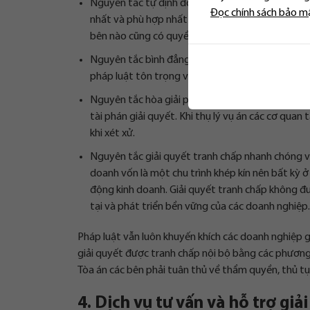
Nguyên tắc tự định đoạt: nguyên tắc này thể hiệ
Đọc chính sách bảo m
nhất và phù hợp nhất với các bên như tự thương
bên nào cũng có quyền đưa tranh chấp ra các cơ
Nguyên tắc bình đẳng trước pháp luật: không phân
pháp luật tôn trọng và bảo vệ quyền và lợi ích h
Nguyên tắc hòa giải pháp luật khuyến khích các b
tài phán giải quyết. Khi thụ lý vụ án các cơ quan
khi xét xử.
Nguyên tắc giải quyết tranh chấp nhanh chóng và
doanh vốn là một chu trình khép kín nên bất kỳ 
động kinh doanh. Giải quyết tranh chấp không đ
tại và phát triển bền vững của các doanh nghiệp.
Pháp luật vẫn luôn khuyến khích các doanh nghiệp g
giải quyết được tranh chấp nội bộ bằng các phương t
Tòa án các bên phải tuân thủ về thẩm quyền, thủ tục
4. Dịch vụ tư vấn và hỗ trợ gi