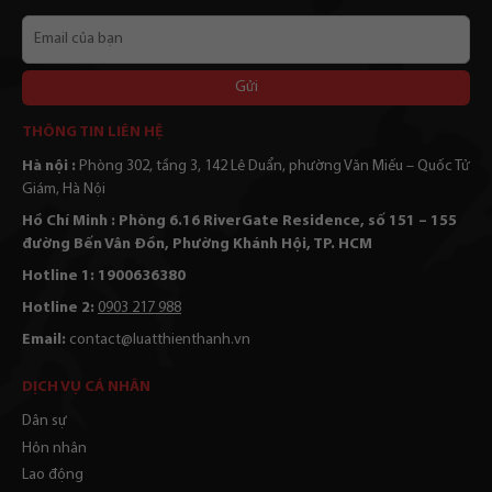
Email
của
bạn
Alternative:
THÔNG TIN LIÊN HỆ
Hà nội :
Phòng 302, tầng 3, 142 Lê Duẩn, phường Văn Miếu – Quốc Tử
Giám, Hà Nội
Hồ Chí Minh : Phòng 6.16 RiverGate Residence, số 151 – 155
đường Bến Vân Đồn, Phường Khánh Hội, TP. HCM
Hotline 1: 1900636380
Hotline 2:
0903 217 988
Email:
contact@luatthienthanh.vn
DỊCH VỤ CÁ NHÂN
Dân sự
Hôn nhân
Lao động