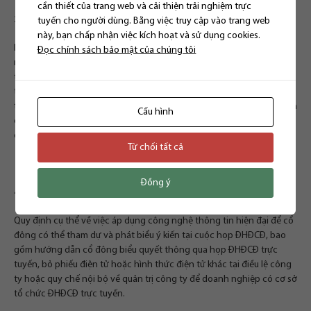
cần thiết của trang web và cải thiện trải nghiệm trực
3. Các báo cáo tài chính
tuyến cho người dùng. Bằng việc truy cập vào trang web
này, bạn chấp nhận việc kích hoạt và sử dụng cookies.
Báo cáo kiểm toán báo cáo tài chính năm của công ty có các khoản
Đọc chính sách bảo mật của chúng tôi
ngoại trừ trọng yếu, ý kiến kiểm toán trái ngược hoặc từ chối, công
ty đại chúng phải mời đại diện tổ chức kiểm toán được chấp thuận
thực hiện kiểm toán báo cáo tài chính của công ty dự họp ĐHĐCĐ
thường niên và đại diện tổ chức kiểm toán được chấp thuận nêu trên
Cấu hình
có trách nhiệm tham dự họp ĐHCĐ thường niên của công ty đại
chúng.
Từ chối tất cả
Đồng ý
4. Quy định về công nghệ khi họp trực tuyến
Quy định cụ thể về việc áp dụng công nghệ thông tin hiện đại để cổ
đông có thể tham dự và phát biểu ý kiến tại cuộc họp ĐHĐCĐ, bao
gồm hướng dẫn cổ đông biểu quyết thông qua họp ĐHĐCĐ trực
tuyến, bỏ phiếu điện tử hoặc hình thức điện tử khác tại điều lệ công
ty hoặc quy chế nội bộ về quản trị công ty để doanh nghiệp có cơ sở
tổ chức ĐHĐCĐ trực tuyến.