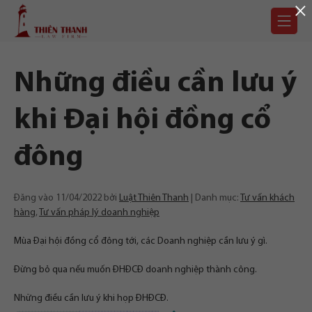
×
Chuyển
Trang
tới
chủ
nội
dung
Những điều cần lưu ý
khi Đại hội đồng cổ
đông
Đăng vào
11/04/2022
bởi
Luật Thiên Thanh
Danh mục:
Tư vấn khách
hàng
,
Tư vấn pháp lý doanh nghiệp
Mùa Đại hội đồng cổ đông tới, các Doanh nghiệp cần lưu ý gì.
Đừng bỏ qua nếu muốn ĐHĐCĐ doanh nghiệp thành công.
Những điều cần lưu ý khi họp ĐHĐCĐ.