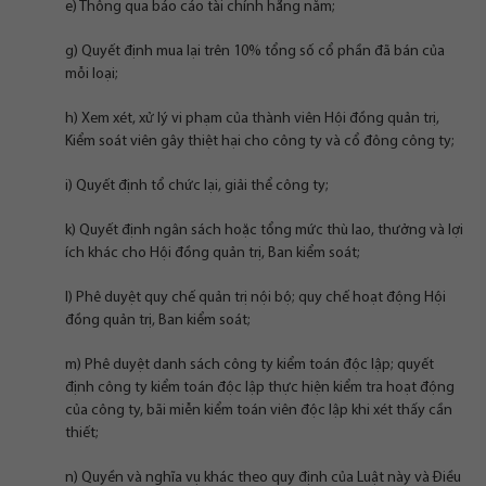
e) Thông qua báo cáo tài chính hằng năm;
g) Quyết định mua lại trên 10% tổng số cổ phần đã bán của
mỗi loại;
h) Xem xét, xử lý vi phạm của thành viên Hội đồng quản trị,
Kiểm soát viên gây thiệt hại cho công ty và cổ đông công ty;
i) Quyết định tổ chức lại, giải thể công ty;
k) Quyết định ngân sách hoặc tổng mức thù lao, thưởng và lợi
ích khác cho Hội đồng quản trị, Ban kiểm soát;
l) Phê duyệt quy chế quản trị nội bộ; quy chế hoạt động Hội
đồng quản trị, Ban kiểm soát;
m) Phê duyệt danh sách công ty kiểm toán độc lập; quyết
định công ty kiểm toán độc lập thực hiện kiểm tra hoạt động
của công ty, bãi miễn kiểm toán viên độc lập khi xét thấy cần
thiết;
n) Quyền và nghĩa vụ khác theo quy định của Luật này và Điều