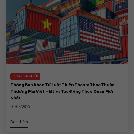
DOANH NGHIỆP
Thông Báo Khẩn Từ Luật Thiên Thanh: Thỏa Thuận
Thương Mại Việt – Mỹ và Tác Động Thuế Quan Mới
Nhất
04/07/2025
Đọc thêm