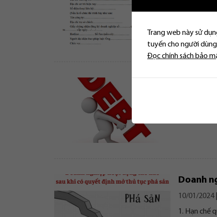
25/03/2024
Nhằm đảm bả
trình tiến...
Trang web này sử dụng
tuyến cho người dùng.
Đọc chính sách bảo m
Hội nghị 
01/03/2024
Hội nghị chủ
Doanh ng
10/01/2024
1. Hạn chế 