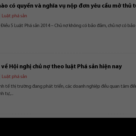
nào có quyền và nghĩa vụ nộp đơn yêu cầu mở thủ t
|
Luật phá sản
 Điều 5 Luật Phá sản 2014 – Chủ nợ không có bảo đảm, chủ nợ có bả
 về Hội nghị chủ nợ theo luật Phá sản hiện nay
|
Luật phá sản
nh tế thị trường đang phát triển, các doanh nghiệp đều quan tâm đến
h tự,...
 pháp luật về việc thụ lý đơn yêu cầu mở thủ tục ph