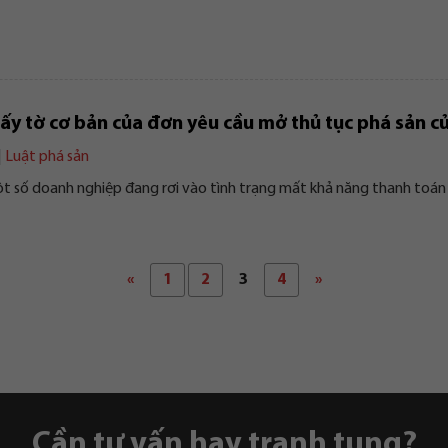
ấy tờ cơ bản của đơn yêu cầu mở thủ tục phá sản 
|
Luật phá sản
ột số doanh nghiệp đang rơi vào tình trạng mất khả năng thanh toán 
«
Trang
1
Trang
2
Trang
3
Trang
4
»
Cần tư vấn hay tranh tụng?