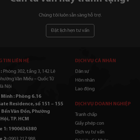
Chúng tôi luôn sẵn sàng hỗ trợ.
Đặt lịch hẹn tư vấn
 TIN LIÊN HỆ
DỊCH VỤ CÁ NHÂN
:
Phòng 302, tầng 3, 142 Lê
Dân sự
phường Văn Miếu – Quốc Tử
Hôn nhân
Hà Nội
Lao động
 Minh : Phòng 6.16
ate Residence, số 151 – 155
DỊCH VỤ DOANH NGHIỆP
 Bến Vân Đồn, Phường
Tranh chấp
Hội, TP. HCM
Giấy phép con
e 1: 1900636380
Dịch vụ tư vấn
e 2:
0903 217 988