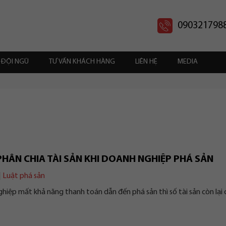
090321798
ĐỘI NGŨ
TƯ VẤN KHÁCH HÀNG
LIÊN HỆ
MEDIA
PHÂN CHIA TÀI SẢN KHI DOANH NGHIỆP PHÁ SẢN
|
Luật phá sản
p mất khả năng thanh toán dẫn đến phá sản thì số tài sản còn lại củ