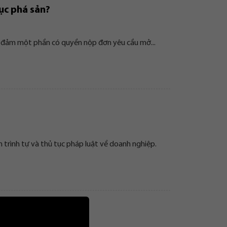
ục phá sản?
o đảm một phần có quyền nộp đơn yêu cầu mở...
 trình tự và thủ tục pháp luật về doanh nghiệp.
á sản