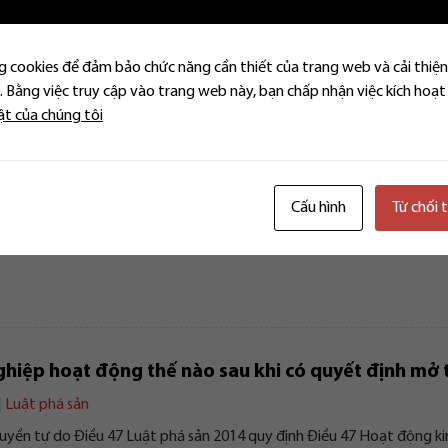
|
Luật phá sản
o quyền, lợi ích hợp pháp của người nộp đơn yêu cầu mở thủ tục ph
 cookies để đảm bảo chức năng cần thiết của trang web và cải thiện
 Bằng việc truy cập vào trang web này, bạn chấp nhận việc kích hoạt
ật của chúng tôi
chủ nợ là gì? Những ai có quyền và nghĩa vụ tham g
|
Luật phá sản
Cấu hình
Từ chối 
 nợ là nơi mà chủ nợ và các bên liên quan cùng ngồi lại với nhau để th
hiệp hoạt động thế nào sau khi có quyết định mở 
|
Luật phá sản
quyền tự do Điều 47 Luật phá sản 2014 quy định Điều 47 Hoạt động ki