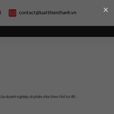
×
8
contact@luatthienthanh.vn
a doanh nghiệp sẽ phân chia theo thứ tự để...