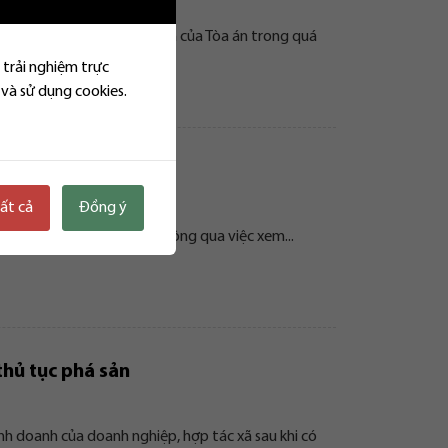
á sản cũng như trách nhiệm của Tòa án trong quá
 trải nghiệm trực
 và sử dụng cookies.
ia hội nghị chủ nợ
tất cả
Đồng ý
ể hiện quyền lợi của mình thông qua việc xem...
thủ tục phá sản
nh doanh của doanh nghiệp, hợp tác xã sau khi có