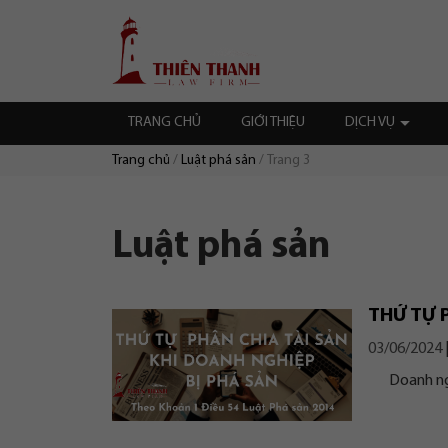
Chuyển
Trang
tới
chủ
nội
dung
TRANG CHỦ
GIỚI THIỆU
DỊCH VỤ
Trang chủ
Luật phá sản
Trang 3
Duyệt:
Luật phá sản
THỨ TỰ 
03/06/2024
Doanh nghiệ