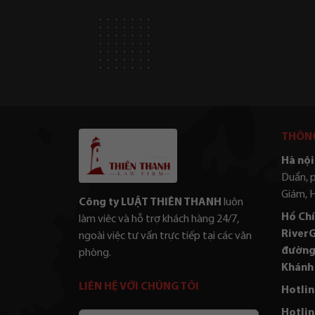
THÔNG
Hà nội 
Duẩn, 
Giám, 
Công ty LUẬT THIÊN THANH
luôn
Hồ Chí
làm viêc và hỗ trợ khách hàng 24/7,
RiverG
ngoài việc tư vấn trực tiếp tại các văn
đường
phòng.
Khánh 
LIÊN HỆ VỚI CHÚNG TÔI
Hotlin
Hotlin