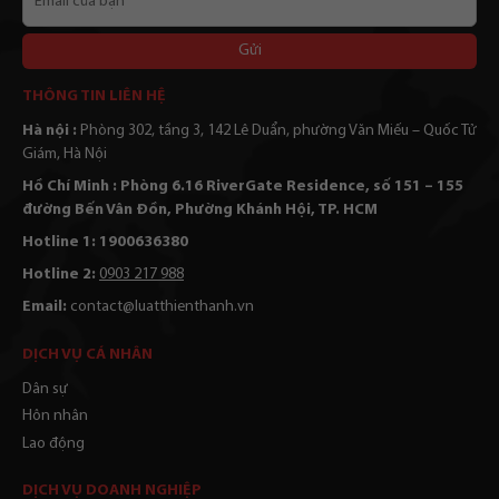
của
bạn
Alternative:
THÔNG TIN LIÊN HỆ
Hà nội :
Phòng 302, tầng 3, 142 Lê Duẩn, phường Văn Miếu – Quốc Tử
Giám, Hà Nội
Hồ Chí Minh : Phòng 6.16 RiverGate Residence, số 151 – 155
đường Bến Vân Đồn, Phường Khánh Hội, TP. HCM
Hotline 1: 1900636380
Hotline 2:
0903 217 988
Email:
contact@luatthienthanh.vn
DỊCH VỤ CÁ NHÂN
Dân sự
Hôn nhân
Lao động
DỊCH VỤ DOANH NGHIỆP