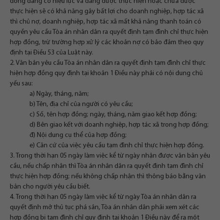
đồng đang có hiệu lực và đang được thực hiện hoặc chưa được
thực hiện sẽ có khả năng gây bất lợi cho doanh nghiệp, hợp tác xã
thì chủ nợ, doanh nghiệp, hợp tác xã mất khả năng thanh toán có
quyền yêu cầu Tòa án nhân dân ra quyết định tạm đình chỉ thực hiện
hợp đồng, trừ trường hợp xử lý các khoản nợ có bảo đảm theo quy
định tại Điều 53 của Luật này.
2. Văn bản yêu cầu Tòa án nhân dân ra quyết định tạm đình chỉ thực
hiện hợp đồng quy định tại khoản 1 Điều này phải có nội dung chủ
yếu sau:
a) Ngày, tháng, năm;
b) Tên, địa chỉ của người có yêu cầu;
c) Số, tên hợp đồng; ngày, tháng, năm giao kết hợp đồng;
d) Bên giao kết với doanh nghiệp, hợp tác xã trong hợp đồng;
đ) Nội dung cụ thể của hợp đồng;
e) Căn cứ của việc yêu cầu tạm đình chỉ thực hiện hợp đồng.
3. Trong thời hạn 05 ngày làm việc kể từ ngày nhận được văn bản yêu
cầu, nếu chấp nhận thì Tòa án nhân dân ra quyết định tạm đình chỉ
thực hiện hợp đồng; nếu không chấp nhận thì thông báo bằng văn
bản cho người yêu cầu biết.
4. Trong thời hạn 05 ngày làm việc kể từ ngày Tòa án nhân dân ra
quyết định mở thủ tục phá sản, Tòa án nhân dân phải xem xét các
hợp đồng bị tạm đình chỉ quy định tại khoản 1 Điều này để ra một