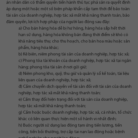
án nhân dân có thẩm quyền tiến hành thủ tục phá sản ra quyết định
áp dụng một hoặc một số biện pháp khẩn cấp tạm thời để bảo toàn
tài sản của doanh nghiệp, hợp tác xã mất khả năng thanh toán, bảo
đảm quyền, lợi ích hợp pháp của người lao động sau đây:
a) Cho bán hàng hóa dễ bị hư hỏng, hàng hóa sắp hết thời
hạn sử dụng, hàng hóa không bán đúng thời điểm sẽ khó có
khả năng tiêu thụ; cho thu hoạch, cho bán hoa màu hoặc sản
phẩm, hàng hóa khác;
b) Kê biên, niêm phong tài sản của doanh nghiệp, hợp tác xã;
c) Phong tỏa tài khoản của doanh nghiệp, hợp tác xã tại ngân
hàng; phong tỏa tài sản ở nơi gửi giữ;
d) Niêm phong kho, quỹ, thu giữ và quản lý sổ kế toán, tài liệu
liên quan của doanh nghiệp, hợp tác xã;
đ) Cấm chuyển dịch quyền về tài sản đối với tài sản của doanh
nghiệp, hợp tác xã mất khả năng thanh toán;
e) Cấm thay đổi hiện trạng đối với tài sản của doanh nghiệp,
hợp tác xã mất khả năng thanh toán;
g) Cấm hoặc buộc doanh nghiệp, hợp tác xã, cá nhân, tổ chức
khác có liên quan thực hiện một số hành vi nhất định;
h) Buộc người sử dụng lao động tạm ứng tiền lương, tiền
công, tiền bồi thường, trợ cấp tai nạn lao động hoặc bệnh