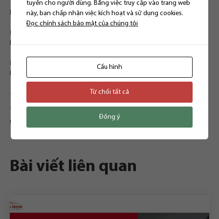
tuyến cho người dùng. Bằng việc truy cập vào trang web
Hoặc đến trực tiếp văn phòng của Chúng tôi tại:
này, bạn chấp nhận việc kích hoạt và sử dụng cookies.
Đọc chính sách bảo mật của chúng tôi
Hà Nội
: Phòng 302, tầng 3, 142 Lê Duẩn, phường Khâm Thiên, quận
Đống Đa, Hà Nội
Hồ Chí Minh
: Phòng 6.16 RiverGate Residence, số 151 – 155 đường
Cấu hình
Bến Vân Đồn, Phường 6, Quận 4, TP. HCM.
Từ chối tất cả
———————————–
TỪ KHÓA:
#baovedulieucanhan
,
#luatthienthanh
,
#nghidinh13
,
Đồng ý
dulieucanhan
Bài viết liên quan