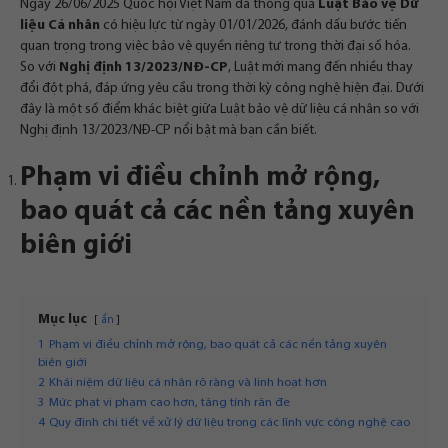
Ngày 26/06/2025 Quốc hội Việt Nam đã thông qua
Luật Bảo vệ Dữ
liệu Cá nhân
có hiệu lực từ ngày 01/01/2026, đánh dấu bước tiến
quan trọng trong việc bảo vệ quyền riêng tư trong thời đại số hóa.
So với
Nghị định 13/2023/NĐ-CP
, Luật mới mang đến nhiều thay
đổi đột phá, đáp ứng yêu cầu trong thời kỳ công nghệ hiện đại. Dưới
đây là một số điểm khác biệt giữa Luật bảo vệ dữ liệu cá nhân so với
Nghị định 13/2023/NĐ-CP nổi bật mà bạn cần biết.
Phạm vi điều chỉnh mở rộng,
bao quát cả các nền tảng xuyên
biên giới
Mục lục
ẩn
1
Phạm vi điều chỉnh mở rộng, bao quát cả các nền tảng xuyên
biên giới
2
Khái niệm dữ liệu cá nhân rõ ràng và linh hoạt hơn
3
Mức phạt vi phạm cao hơn, tăng tính răn đe
4
Quy định chi tiết về xử lý dữ liệu trong các lĩnh vực công nghệ cao