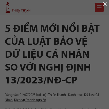
×
Chuyển
Trang
tới
chủ
nội
dung
5 ĐIỂM MỚI NỔI BẬT
CỦA LUẬT BẢO VỆ
DỮ LIỆU CÁ NHÂN
SO VỚI NGHỊ ĐỊNH
13/2023/NĐ-CP
Đăng vào
01/07/2025
bởi
Luật Thiên Thanh
Danh mục:
Dữ Liệu Cá
Nhân
,
Dịch vụ Doanh nghiệp