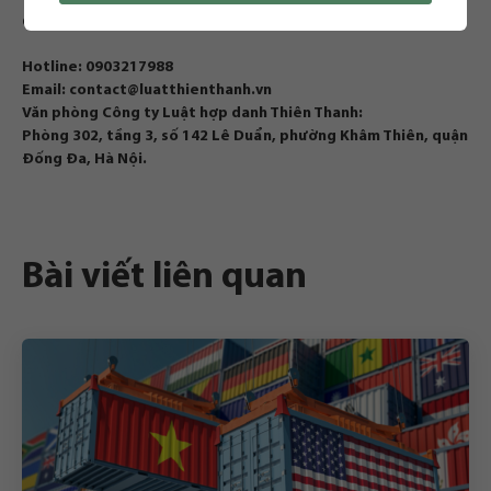
Quý khách hàng có nhu cầu vui lòng liên hệ trực tiếp qua:
Hotline:
0903217988
Email:
contact@luatthienthanh.vn
Văn phòng Công ty Luật hợp danh Thiên Thanh:
Phòng 302, tầng 3, số 142 Lê Duẩn, phường Khâm Thiên, quận
Đống Đa, Hà Nội.
Bài viết liên quan