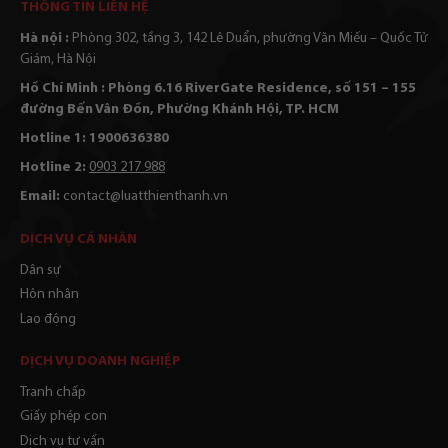
THÔNG TIN LIÊN HỆ
Hà nội :
Phòng 302, tầng 3, 142 Lê Duẩn, phường Văn Miếu – Quốc Tử
Giám, Hà Nội
Hồ Chí Minh : Phòng 6.16 RiverGate Residence, số 151 – 155
đường Bến Vân Đồn, Phường Khánh Hội, TP. HCM
Hotline 1: 1900636380
Hotline 2:
0903 217 988
Email:
contact@luatthienthanh.vn
DỊCH VỤ CÁ NHÂN
Dân sự
Hôn nhân
Lao động
DỊCH VỤ DOANH NGHIỆP
Tranh chấp
Giấy phép con
Dịch vụ tư vấn