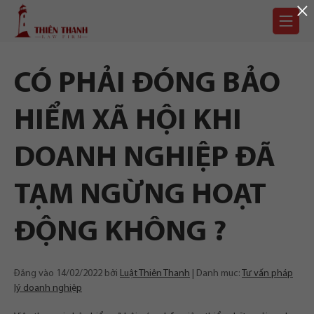
×
Chuyển
Trang
tới
chủ
nội
dung
CÓ PHẢI ĐÓNG BẢO
HIỂM XÃ HỘI KHI
DOANH NGHIỆP ĐÃ
TẠM NGỪNG HOẠT
ĐỘNG KHÔNG ?
Đăng vào
14/02/2022
bởi
Luật Thiên Thanh
Danh mục:
Tư vấn pháp
lý doanh nghiệp