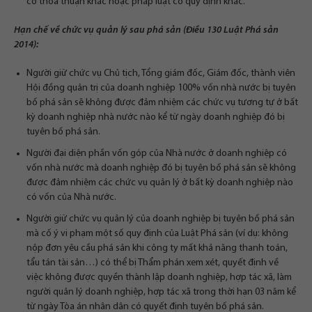
có thỏa thuận khác hoặc pháp luật có quy định khác.
Hạn chế về chức vụ quản lý sau phá sản (Điều 130 Luật Phá sản
2014):
Người giữ chức vụ Chủ tịch, Tổng giám đốc, Giám đốc, thành viên
Hội đồng quản trị của doanh nghiệp 100% vốn nhà nước bị tuyên
bố phá sản sẽ không được đảm nhiệm các chức vụ tương tự ở bất
kỳ doanh nghiệp nhà nước nào kể từ ngày doanh nghiệp đó bị
tuyên bố phá sản.
Người đại diện phần vốn góp của Nhà nước ở doanh nghiệp có
vốn nhà nước mà doanh nghiệp đó bị tuyên bố phá sản sẽ không
được đảm nhiệm các chức vụ quản lý ở bất kỳ doanh nghiệp nào
có vốn của Nhà nước.
Người giữ chức vụ quản lý của doanh nghiệp bị tuyên bố phá sản
mà cố ý vi phạm một số quy định của Luật Phá sản (ví dụ: không
nộp đơn yêu cầu phá sản khi công ty mất khả năng thanh toán,
tẩu tán tài sản…) có thể bị Thẩm phán xem xét, quyết định về
việc không được quyền thành lập doanh nghiệp, hợp tác xã, làm
người quản lý doanh nghiệp, hợp tác xã trong thời hạn 03 năm kể
từ ngày Tòa án nhân dân có quyết định tuyên bố phá sản.