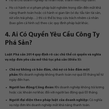
Họ là chủ doanh nghiệp tư nhân hoặc thành viên hợp danh.
Họ có hành vi vi phạm pháp luật nghiêm trọng dẫn đến mất khả
năng thanh toán hoặc có hành vi gian lận (ví dụ: tẩu tán tài sản,
rút vốn trái phép…) thì có thể bị truy cứu trách nhiệm cá nhân
(bao gồm cả hình sự) theo các quy định pháp luật khác.
4. Ai Có Quyền Yêu Cầu Công Ty
Phá Sản?
Luật Phá sản 2014 quy định rõ các chủ thể có quyền và nghĩa
vụ nộp đơn yêu cầu mở thủ tục phá sản (Điều 5):
Chủ nợ không có bảo đảm, chủ nợ có bảo đảm một
phần:
Khi doanh nghiệp không thanh toán nợ quá 03 tháng kể từ
ngày đến hạn.
Người lao động/Công đoàn:
Khi doanh nghiệp không trả lương
hoặc các khoản nợ khác đối với người lao động quá 03 tháng.
Người đại diện theo pháp luật của doanh nghiệp:
Có nghĩa
vụ nộp đơn khi doanh nghiệp mất khả năng thanh toán.