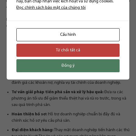
ro nếu không được thực hiện đúng quy định. Việc hiểu rõ trách nhiệm
này, bạn chấp nhận việc kích hoạt và sử dụng cookies.
của Giám đốc và các bên liên quan là vô cùng cần thiết.
Đọc chính sách bảo mật của chúng tôi
Luật Thiên Thanh
tự hào là đơn vị cung cấp dịch vụ tư vấn pháp lý
chuyên nghiệp về phá sản doanh nghiệp, bao gồm:
Cấu hình
Tư vấn tổng quan:
Giải đáp mọi thắc mắc liên quan đến thủ tục
phá sản doanh nghiệp.
Từ chối tất cả
Đánh giá tình trạng doanh nghiệp:
Khảo sát và đánh giá
chính xác tình hình tài chính, pháp lý của doanh nghiệp để đưa ra
Đồng ý
hướng xử lý phù hợp.
Xác định tính pháp lý các khoản nợ và nghĩa vụ:
Rà soát và
đánh giá các khoản nợ, nghĩa vụ tài chính của doanh nghiệp.
Tư vấn giải pháp tiền phá sản và xử lý hậu quả:
Đưa ra các
phương án tối ưu để giảm thiểu thiệt hại và rủi ro trước, trong và
sau quá trình phá sản.
Hoàn thiện hồ sơ:
Hỗ trợ doanh nghiệp chuẩn bị đầy đủ và
chính xác hồ sơ yêu cầu phá sản.
Đại diện khách hàng:
Thay mặt doanh nghiệp tiến hành các thủ