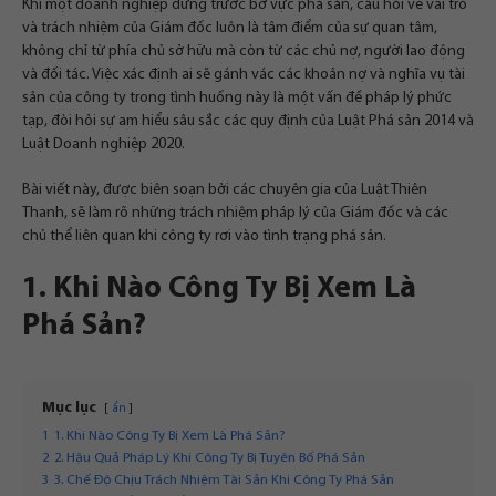
Khi một doanh nghiệp đứng trước bờ vực phá sản, câu hỏi về vai trò
và trách nhiệm của Giám đốc luôn là tâm điểm của sự quan tâm,
không chỉ từ phía chủ sở hữu mà còn từ các chủ nợ, người lao động
và đối tác. Việc xác định ai sẽ gánh vác các khoản nợ và nghĩa vụ tài
sản của công ty trong tình huống này là một vấn đề pháp lý phức
tạp, đòi hỏi sự am hiểu sâu sắc các quy định của Luật Phá sản 2014 và
Luật Doanh nghiệp 2020.
Bài viết này, được biên soạn bởi các chuyên gia của Luật Thiên
Thanh, sẽ làm rõ những trách nhiệm pháp lý của Giám đốc và các
chủ thể liên quan khi công ty rơi vào tình trạng phá sản.
1. Khi Nào Công Ty Bị Xem Là
Phá Sản?
Mục lục
ẩn
1
1. Khi Nào Công Ty Bị Xem Là Phá Sản?
2
2. Hậu Quả Pháp Lý Khi Công Ty Bị Tuyên Bố Phá Sản
3
3. Chế Độ Chịu Trách Nhiệm Tài Sản Khi Công Ty Phá Sản