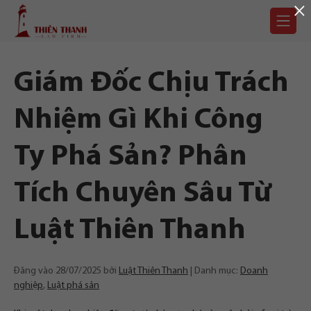
×
Chuyển
Trang
tới
chủ
nội
dung
Giám Đốc Chịu Trách
Nhiệm Gì Khi Công
Ty Phá Sản? Phân
Tích Chuyên Sâu Từ
Luật Thiên Thanh
Đăng vào
28/07/2025
bởi
Luật Thiên Thanh
Danh mục:
Doanh
nghiệp
,
Luật phá sản