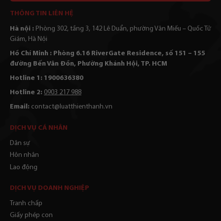
Alternative:
THÔNG TIN LIÊN HỆ
Hà nội :
Phòng 302, tầng 3, 142 Lê Duẩn, phường Văn Miếu – Quốc Tử
Giám, Hà Nội
Hồ Chí Minh : Phòng 6.16 RiverGate Residence, số 151 – 155
đường Bến Vân Đồn, Phường Khánh Hội, TP. HCM
Hotline 1: 1900636380
Hotline 2:
0903 217 988
Email:
contact@luatthienthanh.vn
DỊCH VỤ CÁ NHÂN
Dân sự
Hôn nhân
Lao động
DỊCH VỤ DOANH NGHIỆP
Tranh chấp
Giấy phép con