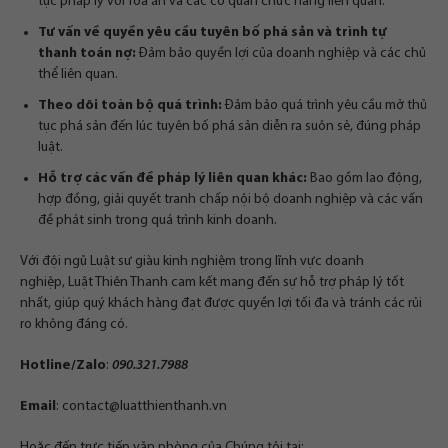
tục pháp lý với Tòa án và các cơ quan chức năng liên quan.
Tư vấn về quyền yêu cầu tuyên bố phá sản và trình tự
thanh toán nợ:
Đảm bảo quyền lợi của doanh nghiệp và các chủ
thể liên quan.
Theo dõi toàn bộ quá trình:
Đảm bảo quá trình yêu cầu mở thủ
tục phá sản đến lúc tuyên bố phá sản diễn ra suôn sẻ, đúng pháp
luật.
Hỗ trợ các vấn đề pháp lý liên quan khác:
Bao gồm lao động,
hợp đồng, giải quyết tranh chấp nội bộ doanh nghiệp và các vấn
đề phát sinh trong quá trình kinh doanh.
Với đội ngũ Luật sư giàu kinh nghiệm trong lĩnh vực doanh
nghiệp, Luật Thiên Thanh cam kết mang đến sự hỗ trợ pháp lý tốt
nhất, giúp quý khách hàng đạt được quyền lợi tối đa và tránh các rủi
ro không đáng có.
Hotline/Zalo
:
090.321.7988
Email
:
contact@luatthienthanh.vn
Hoặc đến trực tiếp văn phòng của Chúng tôi tại: