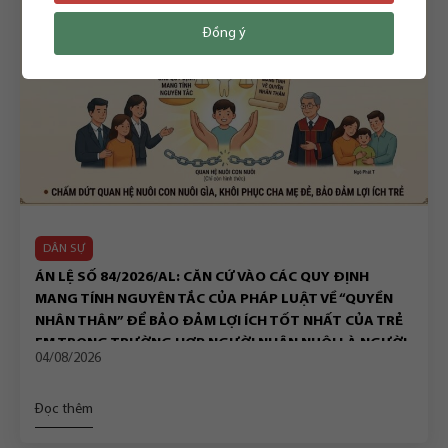
Đồng ý
DÂN SỰ
ÁN LỆ SỐ 84/2026/AL: CĂN CỨ VÀO CÁC QUY ĐỊNH
MANG TÍNH NGUYÊN TẮC CỦA PHÁP LUẬT VỀ “QUYỀN
NHÂN THÂN” ĐỂ BẢO ĐẢM LỢI ÍCH TỐT NHẤT CỦA TRẺ
EM TRONG TRƯỜNG HỢP NGƯỜI NHẬN NUÔI LÀ NGƯỜI
04/08/2026
ĐỘC THÂN CHẾT
Đọc thêm