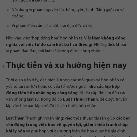
lập trước khi kết hôn…);
Nội dung vi phạm nguyên tắc tự nguyện, bình đẳng giữa vợ và
chồng;
Vi phạm điều cấm của luật, trái đạo đức xã hội.
Như vậy, việc “hợp đồng hóa” hôn nhân tại Việt Nam
không đồng
nghĩa với việc tự do cam kết bất cứ điều gì
. Những điều khoản
vi phạm đạo đức, trái luật sẽ không được công nhận.
Thực tiễn và xu hướng hiện nay
Thời gian gần đây, đặc biệt là trong các mối quan hệ hôn nhân có
yếu tố tài sản lớn hoặc có yếu tố nước ngoài,
nhu cầu lập hợp
đồng tiền hôn nhân ngày càng tăng
. Nhiều cặp đôi tìm đến các
văn phòng luật sư, trong đó có
Luật Thiên Thanh
, để được tư vấn
lập văn bản xác lập chế độ tài sản trước hôn nhân.
Luật Thiên Thanh ghi nhận rằng: việc thỏa thuận tài sản giúp các bên
chủ động trong việc bảo vệ quyền lợi, giảm thiểu tranh chấp
khi ly hôn
và phù hợp với xu hướng hiện đại hóa quan hệ gia đình.