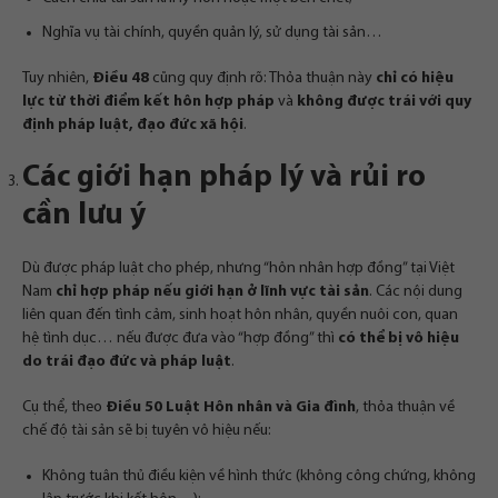
Nghĩa vụ tài chính, quyền quản lý, sử dụng tài sản…
Tuy nhiên,
Điều 48
cũng quy định rõ: Thỏa thuận này
chỉ có hiệu
lực từ thời điểm kết hôn hợp pháp
và
không được trái với quy
định pháp luật, đạo đức xã hội
.
Các giới hạn pháp lý và rủi ro
cần lưu ý
Dù được pháp luật cho phép, nhưng “hôn nhân hợp đồng” tại Việt
Nam
chỉ hợp pháp nếu giới hạn ở lĩnh vực tài sản
. Các nội dung
liên quan đến tình cảm, sinh hoạt hôn nhân, quyền nuôi con, quan
hệ tình dục… nếu được đưa vào “hợp đồng” thì
có thể bị vô hiệu
do trái đạo đức và pháp luật
.
Cụ thể, theo
Điều 50 Luật Hôn nhân và Gia đình
, thỏa thuận về
chế độ tài sản sẽ bị tuyên vô hiệu nếu:
Không tuân thủ điều kiện về hình thức (không công chứng, không