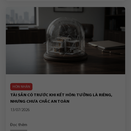
HÔN NHÂN
TÀI SẢN CÓ TRƯỚC KHI KẾT HÔN: TƯỞNG LÀ RIÊNG,
NHƯNG CHƯA CHẮC AN TOÀN
13/07/2026
Đọc thêm