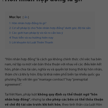
Mục lục
ẩn
1
Hôn nhân hợp đồng là gì?
2
Cơ sở pháp lý cho “hôn nhân hợp đồng” dưới góc độ tài sản
3
Các giới hạn pháp lý và rủi ro cần lưu ý
4
Thực tiễn và xu hướng hiện nay
5
Lời khuyên từ Luật Thiên Thanh
“Hôn nhân hợp đồng” là cách gọi không chính thức chỉ việc hai bên
nam, nữ lập ra một văn bản thỏa thuận với nhau về các điều kiện kết
hôn, phân chia tài sản, nghĩa vụ và quyền lợi trong thời kỳ hôn nhân,
thậm chí cả khi ly hôn. Đây là khái niệm phổ biến tại nhiều quốc gia
phương Tây với tên gọi “marriage contract” hay “prenuptial
agreement”.
Tại Việt Nam, pháp luật
không quy định cụ thể thuật ngữ “hôn
nhân hợp đồng”
, nhưng lại
cho phép các bên có thể thỏa thuận
về chế độ tài sản trước khi kết hôn
, theo tinh thần của Luật Hôn