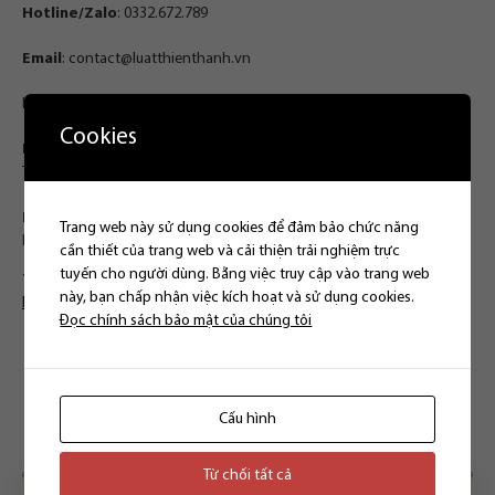
Hotline/Zalo
: 0332.672.789
Email
:
contact@luatthienthanh.vn
Hoặc đến trực tiếp văn phòng của Chúng tôi tại:
Cookies
Hà Nội
: Phòng 302, tầng 3, 142 Lê Duẩn, phường Văn Miếu – Quốc
Tử Giám, Hà Nội
Hồ Chí Minh
: Phòng 6.16 RiverGate Residence, số 151 – 155 đường
Trang web này sử dụng cookies để đảm bảo chức năng
Bến Vân Đồn, Phường Khánh Hội, TP. HCM
cần thiết của trang web và cải thiện trải nghiệm trực
tuyến cho người dùng. Bằng việc truy cập vào trang web
TỪ KHÓA:
#honnhangiadinh
,
#luatthienthanh
,
#taisan
,
này, bạn chấp nhận việc kích hoạt và sử dụng cookies.
hopdonghonnhan
,
lyhon
,
taisanchung
,
taisanrieng
Đọc chính sách bảo mật của chúng tôi
Bài viết liên quan
Cấu hình
Từ chối tất cả