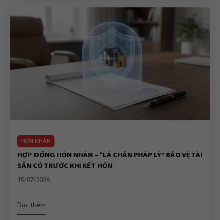
HÔN NHÂN
HỢP ĐỒNG HÔN NHÂN – “LÁ CHẮN PHÁP LÝ” BẢO VỆ TÀI
SẢN CÓ TRƯỚC KHI KẾT HÔN
15/07/2026
Đọc thêm