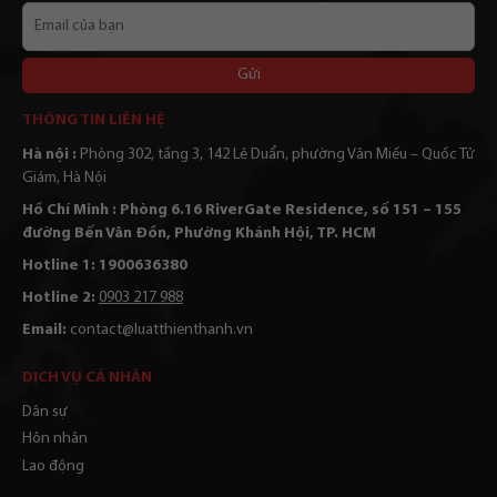
Email
của
bạn
Alternative:
THÔNG TIN LIÊN HỆ
Hà nội :
Phòng 302, tầng 3, 142 Lê Duẩn, phường Văn Miếu – Quốc Tử
Giám, Hà Nội
Hồ Chí Minh : Phòng 6.16 RiverGate Residence, số 151 – 155
đường Bến Vân Đồn, Phường Khánh Hội, TP. HCM
Hotline 1: 1900636380
Hotline 2:
0903 217 988
Email:
contact@luatthienthanh.vn
DỊCH VỤ CÁ NHÂN
Dân sự
Hôn nhân
Lao động