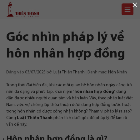
×
Chuyển
Trang
tới
chủ
nội
dung
Góc nhìn pháp lý về
hôn nhân hợp đồng
Đăng vào
03/07/2025
bởi
Luật Thiên Thanh
Danh mục:
Hôn Nhân
Trong thời đại hiện đại, khi các mối quan hệ hôn nhân ngày càng trở
nên đa dạng và phức tạp, khái niệm “
hôn nhân hợp đồng
” đang
dần được nhiều người quan tâm và bàn luận. Vậy, theo pháp luật Việt
Nam, việc vợ chồng lập thỏa thuận dưới dạng hợp đồng trước hoặc
trong hôn nhân có được công nhận không? Phạm vi pháp lý ra sao?
Cùng
Luật Thiên Thanh
phân tích dưới góc độ pháp lý để làm rõ
vấn đề này.
Hôn nhân hợp đồng là gì?