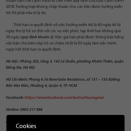
thuận hạn chế cạnh tranh bị cấm theo quy định của Luật Cạnh tranh
2018. Trường hợp không chấp thuận cho các bên được hưởng miễn
trừ thì phải nêu rõ lý do.
Thời hạn ra quyết định về việc hưởng miễn trừ là 60 ngày kể từ
ngày thụ lý hồ sơ. Đối với các vụ việc phức tạp thời hạn không quá
30 ngày (
quy định khoản 2)
. Việc gia hạn phải được thông báo bằng
văn bản cho bên nộp hồ sơ chậm nhất là 03 ngày làm việc trước
ngày hết thời hạn ra quyết định.
Hà Nội : Phòng 302, tầng 3, 142 Lê Duẩn, phường Khâm Thiên, quận
Đống Đa, Hà Nội
Hồ Chí Minh: Phòng 6.16 RiverGate Residence, số 151 – 155 đường
Bến Vân Đồn, Phường 6, Quận 4, TP. HCM
Facebook:
https://www.facebook.com/luatsuthuongmai
Hotline: 0903 217 988
Email:
contact@luatthienthanh.vn
Cookies