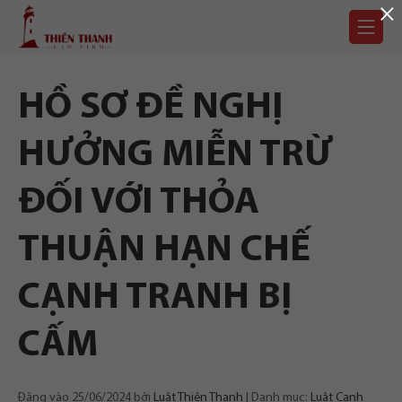
×
Chuyển
Trang
tới
chủ
nội
dung
HỒ SƠ ĐỀ NGHỊ
HƯỞNG MIỄN TRỪ
ĐỐI VỚI THỎA
THUẬN HẠN CHẾ
CẠNH TRANH BỊ
CẤM
Đăng vào
25/06/2024
bởi
Luật Thiên Thanh
Danh mục:
Luật Cạnh