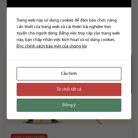
TỪ KHÓA:
#luatcanhtranh
,
#luatsutuvan
,
#luatthienthanh
,
#thoathuanhanche
Trang web này sử dụng cookies để đảm bảo chức năng
cần thiết của trang web và cải thiện trải nghiệm trực
tuyến cho người dùng. Bằng việc truy cập vào trang web
Bài viết liên quan
này, bạn chấp nhận việc kích hoạt và sử dụng cookies.
Đọc chính sách bảo mật của chúng tôi
Cấu hình
Từ chối tất cả
Đồng ý
LUẬT CẠNH TRANH