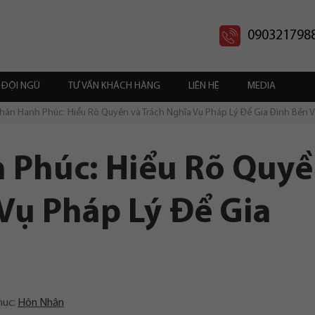
090321798
ĐỘI NGŨ
TƯ VẤN KHÁCH HÀNG
LIÊN HỆ
MEDIA
hân Hạnh Phúc: Hiểu Rõ Quyền và Trách Nghĩa Vụ Pháp Lý Để Gia Đình Bền 
 Phúc: Hiểu Rõ Quy
 Vụ Pháp Lý Để Gia
mục:
Hôn Nhân