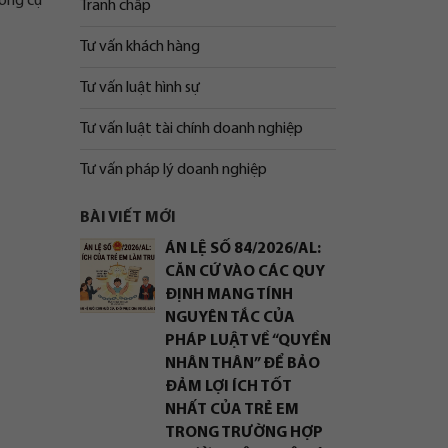
công cụ
Tranh chấp
Tư vấn khách hàng
Tư vấn luật hình sự
Tư vấn luật tài chính doanh nghiệp
Tư vấn pháp lý doanh nghiệp
BÀI VIẾT MỚI
ÁN LỆ SỐ 84/2026/AL:
CĂN CỨ VÀO CÁC QUY
ĐỊNH MANG TÍNH
NGUYÊN TẮC CỦA
PHÁP LUẬT VỀ “QUYỀN
NHÂN THÂN” ĐỂ BẢO
ĐẢM LỢI ÍCH TỐT
NHẤT CỦA TRẺ EM
TRONG TRƯỜNG HỢP