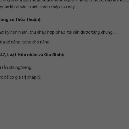
ho giới nhà giàu hoặc người nước ngoài, nhưng thực tế, đây là một 
ản lý tài sản, tránh tranh chấp sau này.
hông có thỏa thuận):
 thời kỳ hôn nhân, thu nhập hợp pháp, tài sản được tặng chung…
hừa kế riêng, tặng cho riêng.
47, Luật Hôn nhân và Gia đình):
 sản chung/riêng.
để có giá trị pháp lý.
.