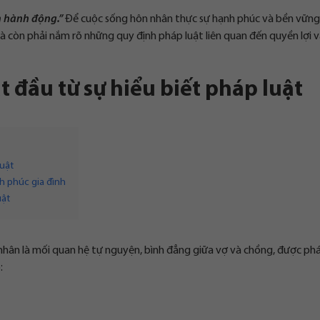
h hành động.”
Để cuộc sống hôn nhân thực sự hạnh phúc và bền vững
mà còn phải nắm rõ những quy định pháp luật liên quan đến quyền lợi 
 đầu từ sự hiểu biết pháp luật
luật
h phúc gia đình
uật
 nhân là mối quan hệ tự nguyện, bình đẳng giữa vợ và chồng, được ph
: