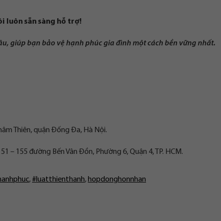
i luôn sẵn sàng hỗ trợ!
sâu, giúp bạn bảo vệ hạnh phúc gia đình một cách bền vững nhất.
hâm Thiên, quận Đống Đa, Hà Nội.
151 – 155 đường Bến Vân Đồn, Phường 6, Quận 4, TP. HCM.
hanhphuc
,
#luatthienthanh
,
hopdonghonnhan