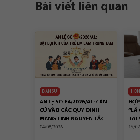
Bài viết liên quan
DÂN SỰ
HÔN
ÁN LỆ SỐ 84/2026/AL: CĂN
HỢP
CỨ VÀO CÁC QUY ĐỊNH
“LÁ
MANG TÍNH NGUYÊN TẮC
TÀI
CỦA PHÁP LUẬT VỀ “QUYỀN
HÔ
04/08/2026
15/07
NHÂN THÂN” ĐỂ BẢO ĐẢM