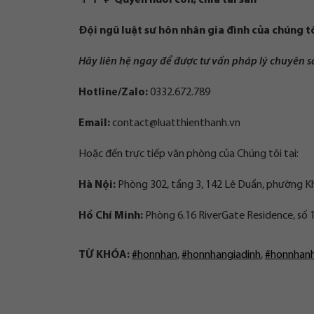
👨👩👧
Quyền nuôi con, chia tài sản
Đội ngũ luật sư hôn nhân gia đình của chúng tô
Hãy liên hệ ngay để được tư vấn pháp lý chuyên 
Hotline/Zalo:
0332.672.789
Email:
contact@luatthienthanh.vn
Hoặc đến trực tiếp văn phòng của Chúng tôi tại:
Hà Nội:
Phòng 302, tầng 3, 142 Lê Duẩn, phường K
Hồ Chí Minh:
Phòng 6.16 RiverGate Residence, số 
TỪ KHÓA:
#honnhan
,
#honnhangiadinh
,
#honnhan