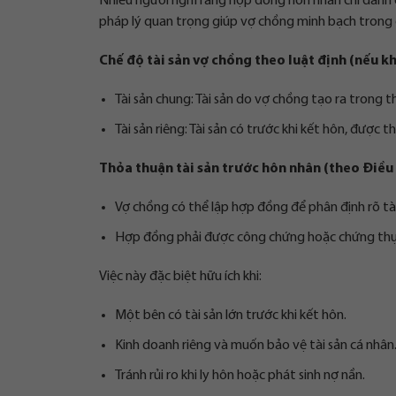
Nhiều người nghĩ rằng hợp đồng hôn nhân chỉ dành c
pháp lý quan trọng giúp vợ chồng minh bạch trong qu
Chế độ tài sản vợ chồng theo luật định (nếu k
Tài sản chung: Tài sản do vợ chồng tạo ra trong
Tài sản riêng: Tài sản có trước khi kết hôn, được t
Thỏa thuận tài sản trước hôn nhân (theo Điều 
Vợ chồng có thể lập hợp đồng để phân định rõ tài
Hợp đồng phải được công chứng hoặc chứng thực 
Việc này đặc biệt hữu ích khi:
Một bên có tài sản lớn trước khi kết hôn.
Kinh doanh riêng và muốn bảo vệ tài sản cá nhân
Tránh rủi ro khi ly hôn hoặc phát sinh nợ nần.