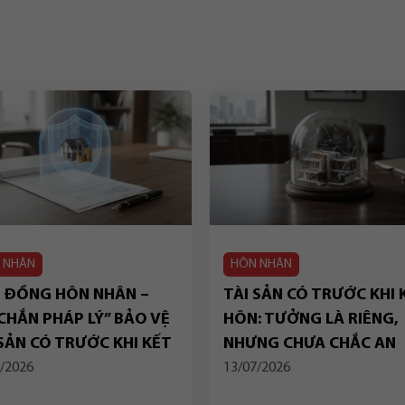
 NHÂN
HÔN NHÂN
 ĐỒNG HÔN NHÂN –
TÀI SẢN CÓ TRƯỚC KHI 
 CHẮN PHÁP LÝ” BẢO VỆ
HÔN: TƯỞNG LÀ RIÊNG,
 SẢN CÓ TRƯỚC KHI KẾT
NHƯNG CHƯA CHẮC AN
N
TOÀN
/2026
13/07/2026