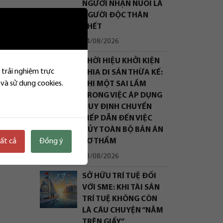
NGƯỜI NHẬN NUÔI LÀ
NGƯỜI ĐỘC THÂN
CHẾT
công
04/08/2026
THỜI HIỆU KHỞI KIỆN
 trải nghiệm trực
CHIA DI SẢN THỪA KẾ:
 và sử dụng cookies.
KHI MỘT SAI LẦM
TRONG VIỆC ÁP DỤNG
QUY ĐỊNH CHUYỂN
TIẾP DẪN ĐẾN VIỆC
 và
HỦY TOÀN BỘ BẢN ÁN
 những
tất cả
Đồng ý
SƠ THẨM
03/08/2026
SỞ HỮU TRÍ TUỆ ĐỐI
VỚI SME: KHI TÀI SẢN
TRÍ TUỆ KHÔNG CÒN
LÀ CÂU CHUYỆN “NẰM
TRÊN GIẤY”