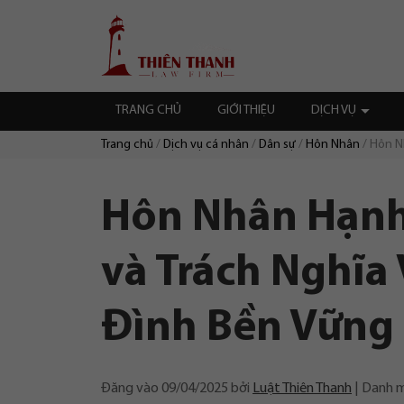
Chuyển
Trang
tới
chủ
nội
dung
TRANG CHỦ
GIỚI THIỆU
DỊCH VỤ
Trang chủ
Dịch vụ cá nhân
Dân sự
Hôn Nhân
Hôn N
Duyệt:
Hôn Nhân Hạnh
và Trách Nghĩa
Đình Bền Vững
Đăng vào
09/04/2025
bởi
Luật Thiên Thanh
Danh 