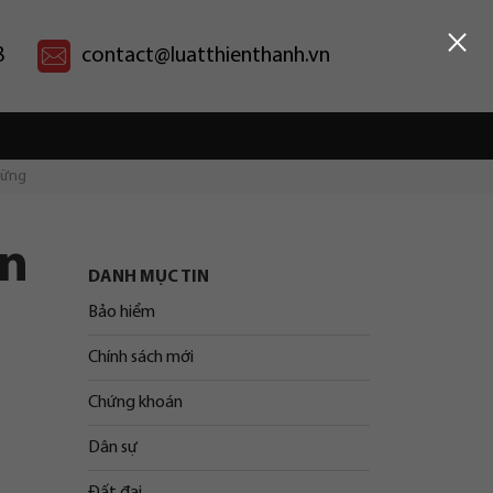
×
8
contact@luatthienthanh.vn
Vững
ền
DANH MỤC TIN
Bảo hiểm
Chính sách mới
Chứng khoán
Dân sự
Đất đai