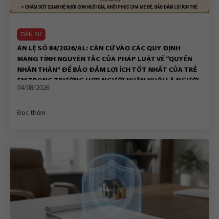
DÂN SỰ
ÁN LỆ SỐ 84/2026/AL: CĂN CỨ VÀO CÁC QUY ĐỊNH
MANG TÍNH NGUYÊN TẮC CỦA PHÁP LUẬT VỀ “QUYỀN
NHÂN THÂN” ĐỂ BẢO ĐẢM LỢI ÍCH TỐT NHẤT CỦA TRẺ
EM TRONG TRƯỜNG HỢP NGƯỜI NHẬN NUÔI LÀ NGƯỜI
04/08/2026
ĐỘC THÂN CHẾT
Đọc thêm