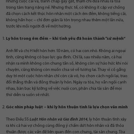
những cuộc cãi vã, tranh chấp gay gắt, thậm chí đưa nhau ra tòa
trong tâm trạng nặng nề. Nhưng thực tế, có không ít cặp vợ chồng
đã chọn cách kết thúc hôn nhân một cách êm đềm, không tiếng cãi,
không hằn học – chỉ đơn giản là tôn trọng nhau thêm một lần nữa,
trước khi mỗi người đi về một hướng.
Ly hôn trong êm đềm – khi tình yêu đã hoàn thành “sứ mệnh”
Anh M và chị H kết hôn hơn 10 năm, có hai con nhỏ. Không ai ngoại
tình, cũng không có bạo lực gia đình. Chỉ là, sau nhiều năm, cả hai
nhận ra mình không còn chung tần số, không còn sự háo hức khi nói
chuyện, cũng không còn muốn chia sẻ về tương lai. Thay vì cố gắng
duy trì một cuộc hôn nhân chỉ còn cái vỏ, họ chọn cách ngồi lại, trao
đổi thẳng thắn và đồng thuận ly hôn. Ngày ra tòa, họ vẫn ngồi cạnh
nhau, bàn bạc kỹ lưỡng về việc nuôi con, phân chia tài sản để mọi
thứ diễn ra suôn sẻ nhất.
Góc nhìn pháp luật – khi ly hôn thuận tình là lựa chọn văn minh
Theo Điều 55
Luật Hôn nhân và Gia đình 2014
, ly hôn thuận tình xảy
ra khi cả hai vợ chồng cùng đồng ý chấm dứt hôn nhân và đã thỏa
thuận được các vấn đề liên quan đến con chung, tài sản chung. Tòa