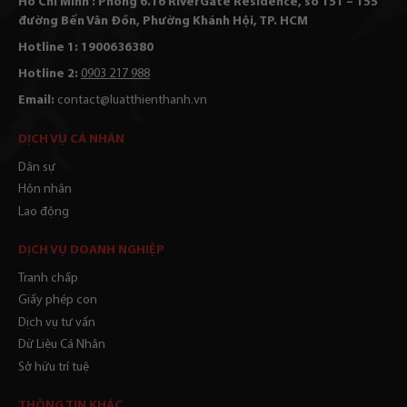
Hồ Chí Minh : Phòng 6.16 RiverGate Residence, số 151 – 155
đường Bến Vân Đồn, Phường Khánh Hội, TP. HCM
Hotline 1: 1900636380
Hotline 2:
0903 217 988
Email:
contact@luatthienthanh.vn
DỊCH VỤ CÁ NHÂN
Dân sự
Hôn nhân
Lao động
DỊCH VỤ DOANH NGHIỆP
Tranh chấp
Giấy phép con
Dịch vụ tư vấn
Dữ Liệu Cá Nhân
Sở hữu trí tuệ
THÔNG TIN KHÁC