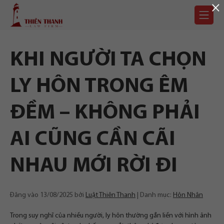
×
Chuyển
Trang
tới
chủ
nội
dung
KHI NGƯỜI TA CHỌN
LY HÔN TRONG ÊM
ĐỀM – KHÔNG PHẢI
AI CŨNG CẦN CÃI
NHAU MỚI RỜI ĐI
Đăng vào
13/08/2025
bởi
Luật Thiên Thanh
Danh mục:
Hôn Nhân
Trong suy nghĩ của nhiều người, ly hôn thường gắn liền với hình ảnh