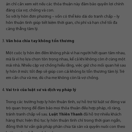
án chỉ cần xem xét nếu các thỏa thuận này đảm bảo quyền lợi chính
đáng của vợ, chồng và con.
So với ly hôn đơn phương – vốn có thể kéo dài do tranh chấp – ly
hôn thuận tình giúp tiết kiệm thời gian, chi phí và hạn chế tối đa
căng thẳng tâm lý.
Văn hóa chia tay không tổn thương
Một cuộc ly hôn êm đềm không phải vì hai người hết quan tâm nhau,
mà là vì họ lựa chọn tôn trọng nhau, kể cả khi không còn ở cùng một
mái nhà. Nhiều cặp vợ chồng hiểu rằng, việc giữ cho mối quan hệ sau
ly hôn ở mức tốt đẹp sẽ giúp con cái không bị tổn thương tâm lý. Trẻ
em cần cha và mẹ, dù cha mẹ không còn là vợ chồng.
Vai trò của luật sư và dịch vụ pháp lý
Trong các trường hợp ly hôn thuận tình, sự hỗ trợ từ luật sư đóng vai
trò quan trọng để đảm bảo mọi thỏa thuận đều hợp pháp, rõ ràng,
tránh tranh chấp về sau.
Luật Thiên Thanh
đã hỗ trợ nhiều khách
hàng thực hiện thủ tục ly hôn thuận tình chỉ trong thời gian ngắn,
đồng thời tư vấn giải pháp phân chia tài sản và quyền nuôi con theo