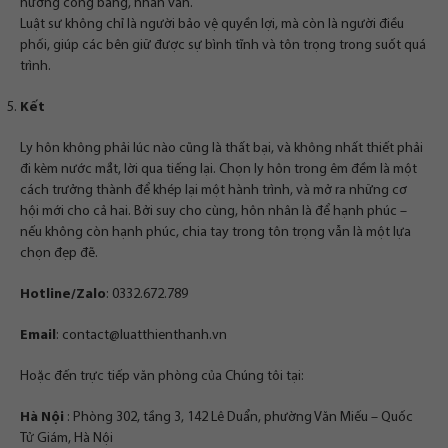
hướng công bằng, nhân văn.
Luật sư không chỉ là người bảo vệ quyền lợi, mà còn là người điều
phối, giúp các bên giữ được sự bình tĩnh và tôn trọng trong suốt quá
trình.
Kết
Ly hôn không phải lúc nào cũng là thất bại, và không nhất thiết phải
đi kèm nước mắt, lời qua tiếng lại. Chọn ly hôn trong êm đềm là một
cách trưởng thành để khép lại một hành trình, và mở ra những cơ
hội mới cho cả hai. Bởi suy cho cùng, hôn nhân là để hạnh phúc –
nếu không còn hạnh phúc, chia tay trong tôn trọng vẫn là một lựa
chọn đẹp đẽ.
Hotline/Zalo
: 0332.672.789
Email
:
contact@luatthienthanh.vn
Hoặc đến trực tiếp văn phòng của Chúng tôi tại:
Hà Nội
: Phòng 302, tầng 3, 142 Lê Duẩn, phường Văn Miếu – Quốc
Tử Giám, Hà Nội