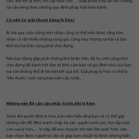
con, thủ tục ly hôn, trợ cấp nuôi con… Giúp phân chia tài sản chung,
tài sản riêng theo những quy định pháp luật hiện hành.
Có nên tự giải thoát bằng ly hôn?
Ai trải qua cuộc sống hôn nhân cũng có thể hiểu được rằng hôn
nhân có rất nhiều những sóng gió, cũng như những sợ hãi và đau
khổ mà hai bên cùng phải chịu đựng.
Nếu bạn đang gặp phải những khó khăn trên, đã hy sinh cũng như
chịu đựng để dành hết tâm tư tình cảm bảo vệ gia đình nhỏ của bạn
mà vẫn không thể đi tới một kết quả tốt. Giải pháp ly hôn có thể là
“liều thuốc” cuối cùng bạn nên cân nhắc.
Những vấn đề cần cân nhắc trước khi ly hôn:
Trước khi quyết định ly hôn, bạn nên hiểu rằng bạn sẽ có thể gặp
những vấn đề. Như tranh chấp tài sản, quyền nuôi con, trợ cấp nuôi
con sau ly hôn,… Vì vậy, để mọi chuyện trở nên “êm xuôi” hơn, việc
bạn chọn được người tư vấn sẽ giúp bạn chuẩn bị được những kiến