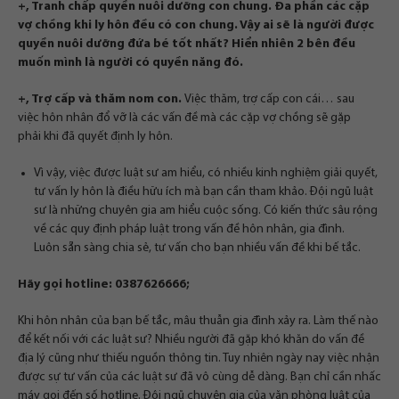
+, Tranh chấp quyền nuôi dưỡng con chung. Đa phần các cặp
vợ chồng khi ly hôn đều có con chung. Vậy ai sẽ là người được
quyền nuôi dưỡng đứa bé tốt nhất? Hiển nhiên 2 bên đều
muốn mình là người có quyền năng đó.
+, Trợ cấp và thăm nom con.
Việc thăm, trợ cấp con cái… sau
việc hôn nhân đổ vỡ là các vấn đề mà các cặp vợ chồng sẽ gặp
phải khi đã quyết định ly hôn.
Vì vậy, việc được luật sư am hiểu, có nhiều kinh nghiệm giải quyết,
tư vấn ly hôn là điều hữu ích mà bạn cần tham khảo. Đội ngũ luật
sư là những chuyên gia am hiểu cuộc sống. Có kiến thức sâu rộng
về các quy định pháp luật trong vấn đề hôn nhân, gia đình.
Luôn sẵn sàng chia sẻ, tư vấn cho bạn nhiều vấn đề khi bế tắc.
Hãy gọi hotline:
0387626666;
Khi hôn nhân của bạn bế tắc, mâu thuẫn gia đình xảy ra. Làm thế nào
để kết nối với các luật sư? Nhiều người đã gặp khó khăn do vấn đề
địa lý cũng như thiếu nguồn thông tin. Tuy nhiên ngày nay việc nhận
được sự tư vấn của các luật sư đã vô cùng dễ dàng. Bạn chỉ cần nhấc
máy gọi đến số hotline. Đội ngũ chuyên gia của văn phòng luật của