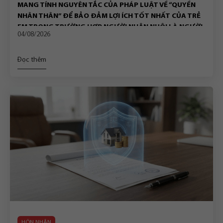
MANG TÍNH NGUYÊN TẮC CỦA PHÁP LUẬT VỀ “QUYỀN
NHÂN THÂN” ĐỂ BẢO ĐẢM LỢI ÍCH TỐT NHẤT CỦA TRẺ
EM TRONG TRƯỜNG HỢP NGƯỜI NHẬN NUÔI LÀ NGƯỜI
04/08/2026
ĐỘC THÂN CHẾT
Đọc thêm
HÔN NHÂN