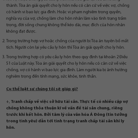
thành. Tòa án giải quyết cho ly hôn nếu có căn cứ về việc vợ, chồng
có hành vi bạo lực gia đình. Hoặc vi phạm nghiêm trọng quyền,
nghĩa vụ của vợ, chồng làm cho hôn nhân lâm vào tình trạng trầm
trọng, đời sống chung không thể kéo dài, mục đích của hôn nhân
không đạt được.
Trong trường hợp vợ hoặc chồng của người bị Tòa án tuyên bố mất
tích. Người còn lại yêu cầu ly hôn thì Tòa án giải quyết cho ly hôn.
Trong trường hợp có yêu cầu ly hôn theo quy định tại khoản 2 Điều
51 của Luật này. Tòa án giải quyết cho ly hôn nếu có căn cứ về việc
chồng, vợ có hành vi bạo lực gia đình. Làm người kia bị ảnh hưởng
nghiêm trọng đến tính mạng, sức khỏe, tinh thần.
Cụ thể luật sư chúng tôi sẽ giúp gì?
+,
Tranh chấp về việc sở hữu tài sản. Thực tế có nhiều cặp vợ
chồng không thỏa thuận kĩ về vấn đề tài sản chung, riêng
trước khi kết hôn. Bởi tâm lý của văn hóa Á Đông (tin tưởng
trong tình yêu) dẫn tới tình trạng tranh chấp tài sản khi ly
hôn.