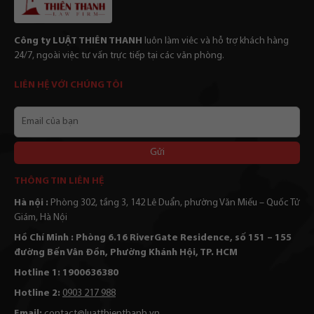
Công ty LUẬT THIÊN THANH
luôn làm viêc và hỗ trợ khách hàng
24/7, ngoài việc tư vấn trực tiếp tại các văn phòng.
LIÊN HỆ VỚI CHÚNG TÔI
Email
của
bạn
Alternative:
THÔNG TIN LIÊN HỆ
Hà nội :
Phòng 302, tầng 3, 142 Lê Duẩn, phường Văn Miếu – Quốc Tử
Giám, Hà Nội
Hồ Chí Minh : Phòng 6.16 RiverGate Residence, số 151 – 155
đường Bến Vân Đồn, Phường Khánh Hội, TP. HCM
Hotline 1: 1900636380
Hotline 2:
0903 217 988
Email:
contact@luatthienthanh.vn