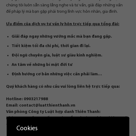
chúng tôi luôn sẵn sàng lắng nghe và tư vấn, giải đáp những vấn
đề pháp lý mà bạn gặp phải trong lĩnh vực hôn nhân, gia đình.
Ưu điểm của dịch vụ tư vấn ly hôn trực tiếp qua tổng đài:
Giải đáp ngay những vướng mắc mà bạn đang gặp.
Tiết kiệm tối đa chi phí, thời gian đi lại.
Đội ngũ chuyên gia, luật sư giàu kinh nghiệm.
An tâm về những bí mật đời tư
Định hướng cơ bản những việc cần phải làm…
Quý khách hàng có nhu cầu vui lòng liên hệ trực tiếp qua:
Hotline:
0903217988
Email:
contact@luatthienthanh.vn
Văn phòng Công ty Luật hợp danh Thiên Thanh:
Phòng 302, tầng 3, số 142 Lê Duẩn, phường Khâm Thiên, quận
Đống Đa, Hà Nội.
Cookies