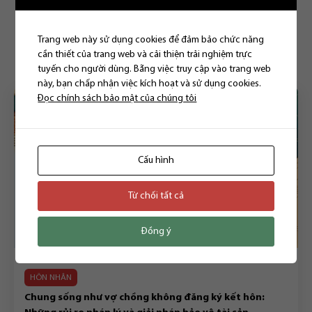
Trang web này sử dụng cookies để đảm bảo chức năng
Bài viết liên quan
cần thiết của trang web và cải thiện trải nghiệm trực
tuyến cho người dùng. Bằng việc truy cập vào trang web
này, bạn chấp nhận việc kích hoạt và sử dụng cookies.
Đọc chính sách bảo mật của chúng tôi
Cấu hình
Từ chối tất cả
Đồng ý
HÔN NHÂN
Chung sống như vợ chồng không đăng ký kết hôn: