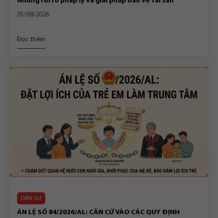
Những rủi ro pháp lý và giải pháp bảo vệ tài sản
05/08/2026
Đọc thêm
DÂN SỰ
ÁN LỆ SỐ 84/2026/AL: CĂN CỨ VÀO CÁC QUY ĐỊNH