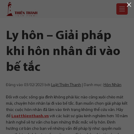
×
Chuyển
Trang
tới
chủ
nội
dung
Ly hôn – Giải pháp
khi hôn nhân đi vào
bế tắc
Đăng vào
03/02/2023
bởi
Luật Thiên Thanh
Danh mục:
Hôn Nhân
Đối với cuộc sống gia đình không phải lúc nào cũng xuôi chèo mát
mái, chuyện hôn nhân lại đi vào bế tắc. Bạn muốn chọn giải pháp kết
thúc cuộc hôn nhân đã lâm vào tình trạng không thể cứu vãn. Hãy
để
Luatthienthanh.vn
với các luật sư giàu kinh nghiệm hơn 10 năm
hành nghề sẽ tư vấn cho bạn những thắc mắc về ly hôn. Định
hướng cơ bản cho bạn về những vấn đề pháp lý như: quyền nuôi