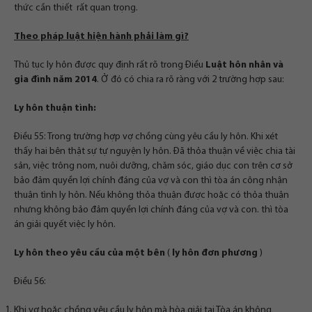
thức cần thiết rất quan trọng.
Theo pháp luật hiện hành phải làm gì?
Thủ tục ly hôn được quy định rất rõ trong Điều
Luật hôn nhân và
gia đình năm 2014
. Ở đó có chia ra rõ ràng với 2 trường hợp sau:
Ly hôn thuận tình:
Điều 55: Trong trường hợp vợ chồng cùng yêu cầu ly hôn. Khi xét
thấy hai bên thật sự tự nguyện ly hôn. Đã thỏa thuận về việc chia tài
sản, việc trông nom, nuôi dưỡng, chăm sóc, giáo dục con trên cơ sở
bảo đảm quyền lợi chính đáng của vợ và con thì tòa án công nhận
thuận tình ly hôn. Nếu không thỏa thuận được hoặc có thỏa thuận
nhưng không bảo đảm quyền lợi chính đáng của vợ và con. thì tòa
án giải quyết việc ly hôn.
Ly hôn theo yêu cầu của một bên
(
ly hôn đơn phương
)
Điều 56:
Khi vợ hoặc chồng yêu cầu ly hôn mà hòa giải tại Tòa án không