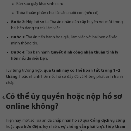
Bản sao giấy khai sinh con;
Thỏa thuận phân chia tài sản, nuôi con (nếu có).
Bước 2:
Nộp hồ sơ tại Tòa án nhân dân cấp huyện nơi một trong
hai bên đang cư trú, làm việc.
Bước 3:
Tòa án tiến hành hòa giải, làm việc với hai bên để xác
minh thông tin.
Bước 4:
Tòa ban hành
Quyết định công nhận thuận tình ly
hôn
nếu đủ điều kiện.
Tùy từng trường hợp,
quá trình này có thể hoàn tất trong 1–2
tháng
, hoặc nhanh hơn nếu hồ sơ đầy đủ và không phát sinh tranh
chấp.
Có thể ủy quyền hoặc nộp hồ sơ
online không?
Hiện nay, một số Tòa án đã chấp nhận hồ sơ qua
Cổng dịch vụ công
hoặc
qua bưu điện
. Tuy nhiên,
vợ chồng vẫn phải trực tiếp tham