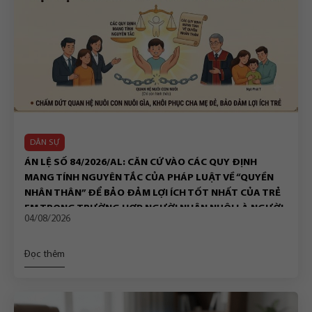
DÂN SỰ
ÁN LỆ SỐ 84/2026/AL: CĂN CỨ VÀO CÁC QUY ĐỊNH
MANG TÍNH NGUYÊN TẮC CỦA PHÁP LUẬT VỀ “QUYỀN
NHÂN THÂN” ĐỂ BẢO ĐẢM LỢI ÍCH TỐT NHẤT CỦA TRẺ
EM TRONG TRƯỜNG HỢP NGƯỜI NHẬN NUÔI LÀ NGƯỜI
04/08/2026
ĐỘC THÂN CHẾT
Đọc thêm