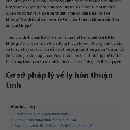
phổ biến, nhất là khi hai vợ chồng cùng nhận thấy việc tiếp tục duy
trì hôn nhân không còn phù hợp. Tuy nhiên, một câu hỏi thường
xuyên được đặt ra là:
Ly hôn thuận tình có cần phải ra Tòa
không? Có thể chỉ cần ký giấy tự thỏa thuận, không cần Tòa
án can thiệp?
Theo quy định pháp luật hiện hành của Việt Nam,
câu trả lời là
không
. Dù hai bên hoàn toàn đồng thuận ly hôn, không tranh chấp
về tài sản hay con cái, thì
vẫn bắt buộc phải thông qua Tòa án
để
được công nhận hợp pháp. Việc ly hôn thuận tình không thể tự thỏa
thuận mà không có sự xác nhận từ cơ quan tư pháp có thẩm quyền.
Cơ sở pháp lý về ly hôn thuận
tình
Mục lục
ẩn
1
Cơ sở pháp lý về ly hôn thuận tình
2
Vì sao ly hôn thuận tình vẫn phải ra Tòa?
3
Quy trình ly hôn thuận tình – Có thật sự phức tạp?