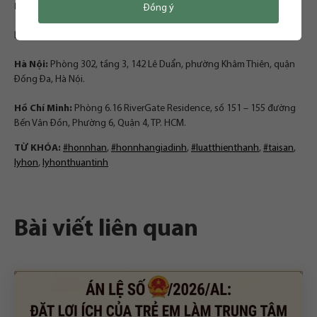
Email:
contact@luatthienthanh.vn
Đồng ý
Hoặc đến trực tiếp văn phòng của Chúng tôi tại:
Hà Nội:
Phòng 302, tầng 3, 142 Lê Duẩn, phường Khâm Thiên, quận
Đống Đa, Hà Nội.
Hồ Chí Minh:
Phòng 6.16 RiverGate Residence, số 151 – 155 đường
Bến Vân Đồn, Phường 6, Quận 4, TP. HCM.
TỪ KHÓA:
#honnhan
,
#honnhangiadinh
,
#luatthienthanh
,
#taisan
,
lyhon
,
lyhonthuantinh
Bài viết liên quan