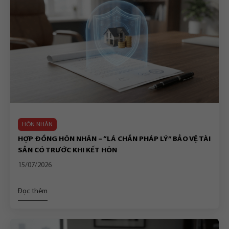
HÔN NHÂN
HỢP ĐỒNG HÔN NHÂN – “LÁ CHẮN PHÁP LÝ” BẢO VỆ TÀI
SẢN CÓ TRƯỚC KHI KẾT HÔN
15/07/2026
Đọc thêm