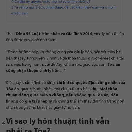
4
Có thể ủy quyền hoặc nộp hồ sơ online không?
5
Tư vấn pháp lý: Lựa chọn đúng để tiết kiệm thời gian và chi phí
6
Kết luận
Theo
Điều 55 Luật Hôn nhân và Gia đình 2014
, việc ly hôn thuận
tình được quy định như sau:
“Trong trường hợp vợ chồng cùng yêu cầu ly hôn, nếu xét thấy hai
bên thật sự tự nguyện ly hôn và đã thỏa thuận được về việc chia tài
sản, việc trông nom, nuôi dưỡng, chăm sóc, giáo dục con,
Tòa án
công nhận thuận tình ly hôn
…”
Điều này khẳng định rõ rằng,
chỉ khi có quyết định công nhận của
Tòa án
, quan hệ hôn nhân mới chính thức chấm dứt.
Mọi thỏa
thuận riêng giữa hai vợ chồng, nếu không qua Tòa án, đều
không có giá trị pháp lý
và không thể làm thay đổi tình trạng hôn
nhân trong sổ hộ khẩu hay giấy tờ hộ tịch.
Vì sao ly hôn thuận tình vẫn
phải ra Tòa?