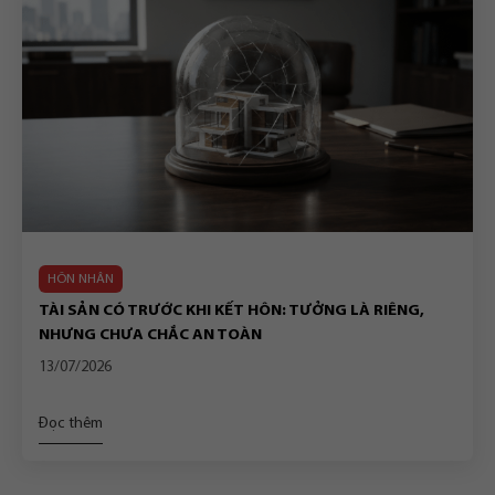
HÔN NHÂN
TÀI SẢN CÓ TRƯỚC KHI KẾT HÔN: TƯỞNG LÀ RIÊNG,
NHƯNG CHƯA CHẮC AN TOÀN
13/07/2026
Đọc thêm