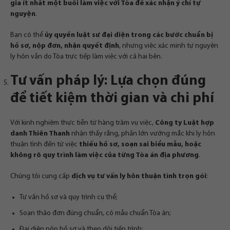
gia ít nhất một buổi làm việc với Tòa để xác nhận ý chí tự
nguyện
.
Bạn có thể
ủy quyền luật sư đại diện trong các bước chuẩn bị
hồ sơ, nộp đơn, nhận quyết định
, nhưng việc xác minh tự nguyện
ly hôn vẫn do Tòa trực tiếp làm việc với cả hai bên.
Tư vấn pháp lý: Lựa chọn đúng
để tiết kiệm thời gian và chi phí
Với kinh nghiệm thực tiễn từ hàng trăm vụ việc,
Công ty Luật hợp
danh Thiên Thanh
nhận thấy rằng, phần lớn vướng mắc khi ly hôn
thuận tình đến từ việc
thiếu hồ sơ, soạn sai biểu mẫu, hoặc
không rõ quy trình làm việc của từng Tòa án địa phương
.
Chúng tôi cung cấp
dịch vụ tư vấn ly hôn thuận tình trọn gói
:
Tư vấn hồ sơ và quy trình cụ thể;
Soạn thảo đơn đúng chuẩn, có mẫu chuẩn Tòa án;
Đại diện nộp hồ sơ và theo dõi tiến trình;