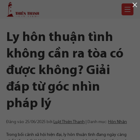
×
Chuyển
Trang
tới
chủ
nội
dung
Ly hôn thuận tình
không cần ra tòa có
được không? Giải
đáp từ góc nhìn
pháp lý
Đăng vào
25/06/2025
bởi
Luật Thiên Thanh
Danh mục:
Hôn Nhân
Trong bối cảnh xã hội hiện đại, ly hôn thuận tình đang ngày càng