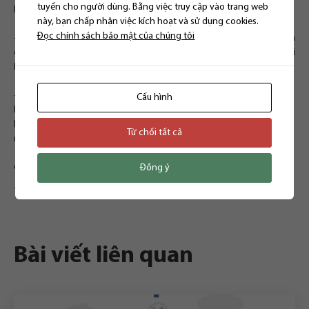
tuyến cho người dùng. Bằng việc truy cập vào trang web
hiện thanh lý tài sản;
này, bạn chấp nhận việc kích hoạt và sử dụng cookies.
Đọc chính sách bảo mật của chúng tôi
+ Thực hiện cưỡng chế để thu hồi tài sản, giao tài sản cho người mua
được tài sản trong vụ việc phá sản theo quy định của pháp luật về thi
hành án dân sự;
+ Sau khi nhận được báo cáo của Quản tài viên, doanh nghiệp quản
Cấu hình
lý, thanh lý tài sản về kết quả thanh lý tài sản, Chấp hành viên thực
hiện phương án phân chia tài sản theo quyết định tuyên bố doanh
Từ chối tất cả
nghiệp, hợp tác xã phá sản.
Căn cứ điều 120, Luật Phá sản 2014
Đồng ý
TỪ KHÓA:
#luatsutuvan
,
#luatthienthanh
,
phasan
,
thutucphasan
Bài viết liên quan