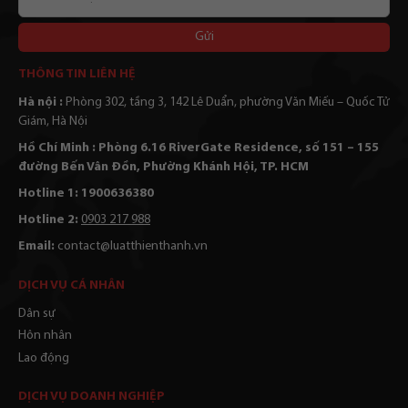
của
bạn
Alternative:
THÔNG TIN LIÊN HỆ
Hà nội :
Phòng 302, tầng 3, 142 Lê Duẩn, phường Văn Miếu – Quốc Tử
Giám, Hà Nội
Hồ Chí Minh : Phòng 6.16 RiverGate Residence, số 151 – 155
đường Bến Vân Đồn, Phường Khánh Hội, TP. HCM
Hotline 1: 1900636380
Hotline 2:
0903 217 988
Email:
contact@luatthienthanh.vn
DỊCH VỤ CÁ NHÂN
Dân sự
Hôn nhân
Lao động
DỊCH VỤ DOANH NGHIỆP