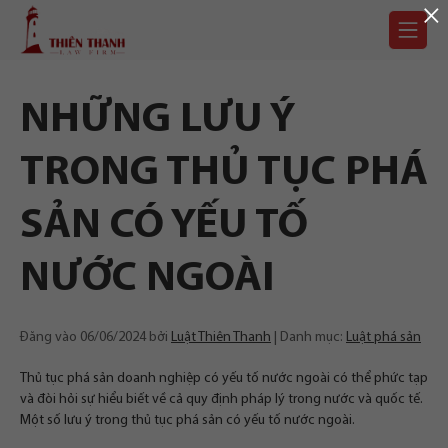
×
Chuyển
Trang
tới
chủ
nội
dung
NHỮNG LƯU Ý
TRONG THỦ TỤC PHÁ
SẢN CÓ YẾU TỐ
NƯỚC NGOÀI
Đăng vào
06/06/2024
bởi
Luật Thiên Thanh
Danh mục:
Luật phá sản
Thủ tục phá sản doanh nghiệp có yếu tố nước ngoài có thể phức tạp
và đòi hỏi sự hiểu biết về cả quy định pháp lý trong nước và quốc tế.
Một số lưu ý trong thủ tục phá sản có yếu tố nước ngoài.