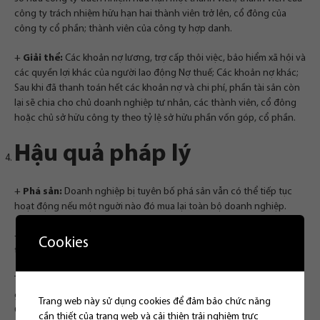
công ty trách nhiệm hữu hạn hai thành viên trở lên, cổ đông của
công ty cổ phần; thành viên của công ty hợp danh.
+
Giải thể:
Các khoản nợ lương, trợ cấp thôi việc, bảo hiểm xã hội và
các quyền lợi khác của người lao động Nợ thuế; Các khoản nợ khác;
Sau khi đã thanh toán hết các khoản nợ và chi phí, phần tài sản còn
lại sẽ chia cho chủ doanh nghiệp tư nhân, các thành viên, cổ đông
hoặc chủ sở hữu công ty theo tỷ lệ sở hữu phần vốn góp, cổ phần.
Hậu quả pháp lý
+
Phá sản:
Doanh nghiệp bị tuyên bố phá sản vẫn có thể tiếp tục
hoạt động nếu một nguời nào đó mua lại toàn bộ doanh nghiệp.
+
Giải thể:
Bị xóa tên trong sổ đăng ký kinh doanh và chấm dứt sự
Cookies
tồn tại của doanh nghiệp
Thủ tục phá sản sẽ phức tạp và khó thực hiện hơn so với giải thể, khi
giải thể doanh nghiệp ở thế chủ động hơn và thủ tục đơn giản hơn.
Trang web này sử dụng cookies để đảm bảo chức năng
Chỉ doanh nghiệp mất khả năng thanh toán mới được phá sản
cần thiết của trang web và cải thiện trải nghiệm trực