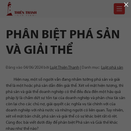
×
Chuyển
Trang
tới
chủ
nội
dung
PHÂN BIỆT PHÁ SẢN
VÀ GIẢI THỂ
Đăng vào
04/06/2024
bởi
Luật Thiên Thanh
Danh mục:
Luật phá sản
Hiện nay, một số người vẫn đang nhầm tưởng phá sản và giải
thế là một hoặc phá sản dẫn đến giải thể. Xét về mặt hiện tượng, thì
phá sản và giải thể doanh nghiệp có thể đều đưa đến một hậu quả
pháp lý là chấm dứt sự tồn tại của doanh nghiệp và phân chia tài sản
còn lại cho các chủ nợ, giải quyết các nghĩa vụ tài chính với của
doanh nghiệp với nhà nước và những người có liên quan. Tuy nhiên,
xét về mặt bản chất, phá sản và giải thể có sự khác biệt rất rõ rệt.
Cùng đọc bài viết dưới đây để phân biệt Phá sản và Giải thế khác
nhau như thế nào?