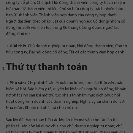
công ty cổ phần;
Chủ tịch Hội đồng thành viên công ty trách nhiệm
hữu hạn 02 thành viên trở lên; Chủ sở hữu công ty trách nhiệm hữu
hạn 01 thành viên; Thành viên hợp danh của công ty hợp danh;
Người đại diện theo pháp luật của doanh nghiệp; Cổ đông/nhóm cổ
đông (từ 20% vốn liên tục trong 06 tháng); Công đoàn, người lao
động; Chủ nợ.
+
Giải thể:
Chủ doanh nghiệp tư nhân; Hội đồng thành viên; Chủ sở
hữu công ty; Đại hội đồng cổ đông; Tất cả các thành viên hợp danh.
Thứ tự thanh toán
+
Phá sản:
Chi phí phá sản; Khoản nợ lương, trợ cấp thôi việc, bảo
hiểm xã hội, Bảo hiểm y tế, quyền lợi khác của người lao động
;
Khoản
nợ phát sinh sau khi mở thủ tục phá sản nhằm mục đích phục hồi
hoạt động kinh doanh của doanh nghiệp; Nghĩa vụ tài chính đối với
Nhà nước; Khoản nợ phải trả cho chủ nợ.
Sau khi đã thanh toán hết các khoản trên mà vẫn còn tài sản thì
phần tài sản còn lại được chia cho chủ doanh nghiệp tư nhân; chủ
sở hữu công ty trách nhiệm hữu hạn một thành viên; thành viên của