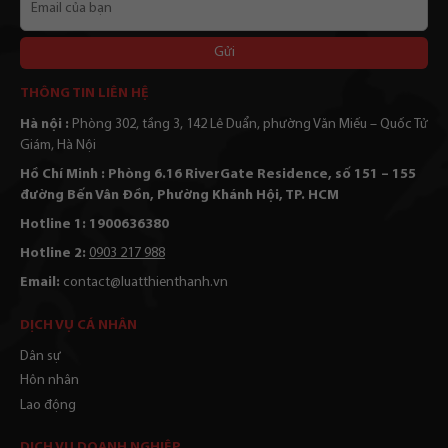
của
bạn
Alternative:
THÔNG TIN LIÊN HỆ
Hà nội :
Phòng 302, tầng 3, 142 Lê Duẩn, phường Văn Miếu – Quốc Tử
Giám, Hà Nội
Hồ Chí Minh : Phòng 6.16 RiverGate Residence, số 151 – 155
đường Bến Vân Đồn, Phường Khánh Hội, TP. HCM
Hotline 1: 1900636380
Hotline 2:
0903 217 988
Email:
contact@luatthienthanh.vn
DỊCH VỤ CÁ NHÂN
Dân sự
Hôn nhân
Lao động
DỊCH VỤ DOANH NGHIỆP