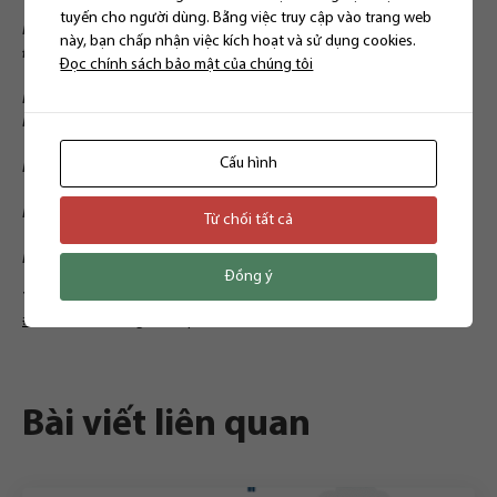
tuyến cho người dùng. Bằng việc truy cập vào trang web
Hà Nội : Phòng 302, tầng 3, 142 Lê Duẩn, phường Khâm Thiên, quận
này, bạn chấp nhận việc kích hoạt và sử dụng cookies.
Đống Đa, Hà Nội
Đọc chính sách bảo mật của chúng tôi
Hồ Chí Minh: Phòng 6.16 RiverGate Residence, số 151 – 155 đường
Bến Vân Đồn, Phường 6, Quận 4, TP. HCM
Cấu hình
Facebook:
https://www.facebook.com/luatsuthuongmai
Hotline: 0332.672.789
Từ chối tất cả
Email:
contact@luatthienthanh.vn
Đồng ý
TỪ KHÓA:
#doanhnghiepphasan
,
#luatphasan
,
#luatsutuvan
,
#luatthienthanh
,
giaithe
,
phasan
Bài viết liên quan