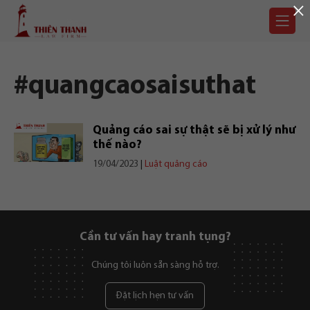
×
Chuyển
Trang
tới
chủ
nội
dung
#quangcaosaisuthat
Quảng cáo sai sự thật sẽ bị xử lý như
thế nào?
19/04/2023
|
Luật quảng cáo
Cần tư vấn hay tranh tụng?
Chúng tôi luôn sẵn sàng hỗ trợ.
Đặt lịch hẹn tư vấn