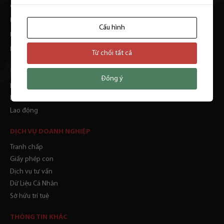
đường Bến Vân Đồn, Phường Khánh Hội, TP. HCM
Hotline 1: 1900636380
Cấu hình
Hotline 2:
0903 217 988
Email:
contact@luatthienthanh.vn
Từ chối tất cả
DỊCH VỤ CÁ NHÂN
Đồng ý
Dân sự
Hôn nhân
Lao động
DỊCH VỤ DOANH NGHIỆP
Tranh chấp
Giấy phép con
Dịch vụ tư vấn
Dữ Liệu Cá Nhân
Sở hữu trí tuệ
THÔNG TIN KHÁC