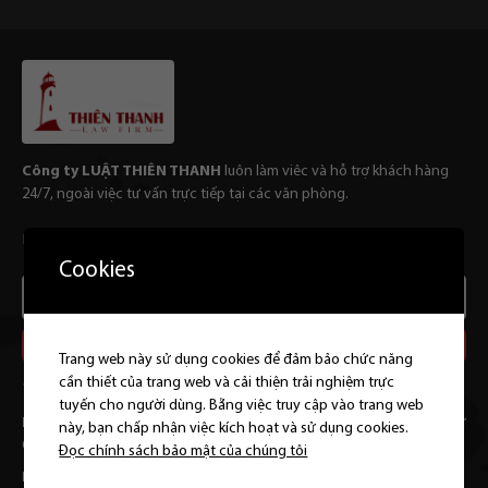
Công ty LUẬT THIÊN THANH
luôn làm viêc và hỗ trợ khách hàng
24/7, ngoài việc tư vấn trực tiếp tại các văn phòng.
LIÊN HỆ VỚI CHÚNG TÔI
Cookies
Email
của
bạn
Trang web này sử dụng cookies để đảm bảo chức năng
Alternative:
cần thiết của trang web và cải thiện trải nghiệm trực
THÔNG TIN LIÊN HỆ
tuyến cho người dùng. Bằng việc truy cập vào trang web
Hà nội :
Phòng 302, tầng 3, 142 Lê Duẩn, phường Văn Miếu – Quốc Tử
này, bạn chấp nhận việc kích hoạt và sử dụng cookies.
Giám, Hà Nội
Đọc chính sách bảo mật của chúng tôi
Hồ Chí Minh : Phòng 6.16 RiverGate Residence, số 151 – 155