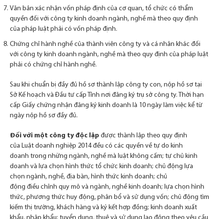
Trải
Văn bản xác nhận vốn pháp định của cơ quan, tổ chức có thẩm
nghiệm
quyền đối với công ty kinh doanh ngành, nghề mà theo quy định
Các dữ
của pháp luật phải có vốn pháp định.
liệu
Chứng chỉ hành nghề của thành viên công ty và cá nhân khác đối
cookies
giúp
với công ty kinh doanh ngành, nghề mà theo quy định của pháp luật
gia
phải có chứng chỉ hành nghề.
tăng
trải
Sau khi chuẩn bị đầy đủ hồ sơ thành lập công ty con, nộp hồ sơ tại
nghiệm
Sở Kế hoạch và Đầu tư cấp Tỉnh nơi đăng ký trụ sở công ty. Thời hạn
người
cấp Giấy chứng nhận đăng ký kinh doanh là 10 ngày làm việc kể từ
dùng
ngày nộp hồ sơ đầy đủ.
Đối với một công ty độc lập
được thành lập theo quy định
Quảng
của Luật doanh nghiệp 2014 đều có các quyền về tự do kinh
cáo và
marketing
doanh trong những ngành, nghề mà luật không cấm; tự chủ kinh
Tối ưu nôi
doanh và lựa chọn hình thức tổ chức kinh doanh; chủ động lựa
dung và
chọn ngành, nghề, địa bàn, hình thức kinh doanh; chủ
trải
động điều chỉnh quy mô và ngành, nghề kinh doanh; lựa chọn hình
nghiệm
thức, phương thức huy động, phân bổ và sử dụng vốn; chủ động tìm
dựa trên
kiếm thị trường, khách hàng và ký kết hợp đồng; kinh doanh xuất
thu thập
khẩu, nhập khẩu; tuyển dụng, thuê và sử dụng lao động theo yêu cầu
thông tin