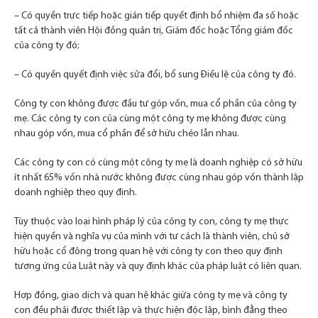
– Có quyền trực tiếp hoặc gián tiếp quyết định bổ nhiệm đa số hoặc
tất cả thành viên Hội đồng quản trị, Giám đốc hoặc Tổng giám đốc
của công ty đó;
– Có quyền quyết định việc sửa đổi, bổ sung Điều lệ của công ty đó.
Công ty con không được đầu tư góp vốn, mua cổ phần của công ty
mẹ. Các công ty con của cùng một công ty mẹ không được cùng
nhau góp vốn, mua cổ phần để sở hữu chéo lẫn nhau.
Các công ty con có cùng một công ty mẹ là doanh nghiệp có sở hữu
ít nhất 65% vốn nhà nước không được cùng nhau góp vốn thành lập
doanh nghiệp theo quy định.
Cần
thiết
Tùy thuộc vào loại hình pháp lý của công ty con, công ty mẹ thực
Các
hiện quyền và nghĩa vụ của mình với tư cách là thành viên, chủ sở
cookies
hữu hoặc cổ đông trong quan hệ với công ty con theo quy định
này
tương ứng của Luật này và quy định khác của pháp luật có liên quan.
không
bắt
Hợp đồng, giao dịch và quan hệ khác giữa công ty mẹ và công ty
buộc.
con đều phải được thiết lập và thực hiện độc lập, bình đẳng theo
Nó