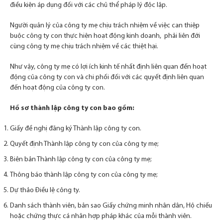
được
điều kiện áp dụng đối với các chủ thể pháp lý độc lập.
dùng
để
Người quản lý của công ty mẹ chịu trách nhiệm về việc can thiệp
giúp
buộc công ty con thực hiện hoạt động kinh doanh, phải liên đới
website
cùng công ty mẹ chịu trách nhiệm về các thiệt hại.
hoạt
động.
Như vậy, công ty mẹ có lợi ích kinh tế nhất định liên quan đến hoạt
động của công ty con và chi phối đối với các quyết định liên quan
đến hoạt động của công ty con.
Thống
kê
Hồ sơ thành lập công ty con bao gồm:
Các
chức
năng
Giấy đề nghị đăng ký Thành lập công ty con.
thống
Quyết định Thành lập công ty con của công ty mẹ;
kê
giúp
Biên bản Thành lập công ty con của công ty mẹ;
theo
dõi lưu
Thông báo thành lập công ty con của công ty mẹ;
lượng
truy
Dự thảo Điều lệ công ty.
cập.
Danh sách thành viên, bản sao Giấy chứng minh nhân dân, Hộ chiếu
hoặc chứng thực cá nhân hợp pháp khác của mỗi thành viên.