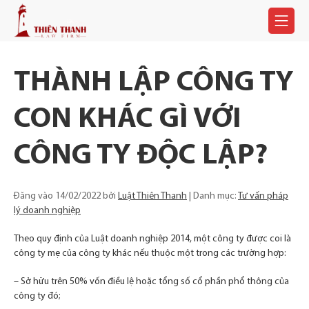
Chuyển
Trang
tới
chủ
×
nội
dung
THÀNH LẬP CÔNG TY
CON KHÁC GÌ VỚI
CÔNG TY ĐỘC LẬP?
Đăng vào
14/02/2022
bởi
Luật Thiên Thanh
Danh mục:
Tư vấn pháp
lý doanh nghiệp
Theo quy định của Luật doanh nghiệp 2014, một công ty được coi là
công ty mẹ của công ty khác nếu thuộc một trong các trường hợp:
– Sở hữu trên 50% vốn điều lệ hoặc tổng số cổ phần phổ thông của
công ty đó;