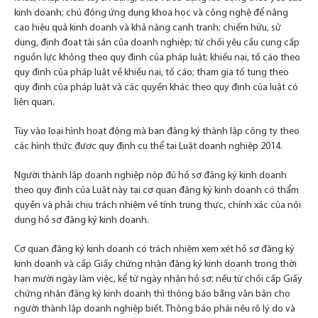
phục vụ cá
kinh doanh; chủ động ứng dụng khoa học và công nghệ để nâng
nhân hoá
cao hiệu quả kinh doanh và khả năng cạnh tranh; chiếm hữu, sử
nội dung.
dụng, định đoạt tài sản của doanh nghiệp; từ chối yêu cầu cung cấp
nguồn lực không theo quy định của pháp luật; khiếu nại, tố cáo theo
quy định của pháp luật về khiếu nại, tố cáo; tham gia tố tụng theo
quy định của pháp luật và các quyền khác theo quy định của luật có
liên quan.
Tùy vào loại hình hoạt động mà bạn đăng ký thành lập công ty theo
các hình thức được quy định cụ thể tại Luật doanh nghiệp 2014.
Người thành lập doanh nghiệp nộp đủ hồ sơ đăng ký kinh doanh
theo quy định của Luật này tại cơ quan đăng ký kinh doanh có thẩm
quyền và phải chịu trách nhiệm về tính trung thực, chính xác của nội
dung hồ sơ đăng ký kinh doanh.
Cơ quan đăng ký kinh doanh có trách nhiệm xem xét hồ sơ đăng ký
kinh doanh và cấp Giấy chứng nhận đăng ký kinh doanh trong thời
hạn mười ngày làm việc, kể từ ngày nhận hồ sơ; nếu từ chối cấp Giấy
chứng nhận đăng ký kinh doanh thì thông báo bằng văn bản cho
người thành lập doanh nghiệp biết. Thông báo phải nêu rõ lý do và