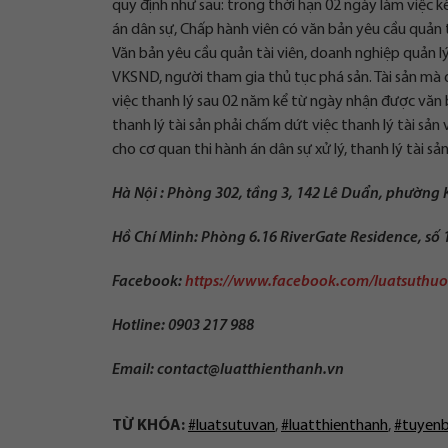
quy định như sau: trong thời hạn 02 ngày làm việc 
án dân sự, Chấp hành viên có văn bản yêu cầu quản tài
Văn bản yêu cầu quản tài viên, doanh nghiệp quản lý,
VKSND, người tham gia thủ tục phá sản. Tài sản mà q
việc thanh lý sau 02 năm kể từ ngày nhận được văn b
thanh lý tài sản phải chấm dứt việc thanh lý tài sản
cho cơ quan thi hành án dân sự xử lý, thanh lý tài sả
Hà Nội : Phòng 302, tầng 3, 142 Lê Duẩn, phường
Hồ Chí Minh: Phòng 6.16 RiverGate Residence, số
Facebook:
https://www.facebook.com/luatsuthu
Hotline: 0903 217 988
Email:
contact@luatthienthanh.vn
TỪ KHÓA:
#luatsutuvan
,
#luatthienthanh
,
#tuyen