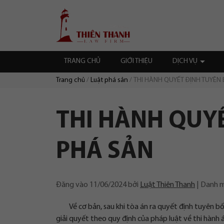
Chuyển
Trang
tới
chủ
nội
dung
TRANG CHỦ
GIỚI THIỆU
DỊCH VỤ
Trang chủ
Luật phá sản
THI HÀNH QUYẾT ĐỊNH TUYÊN
Duyệt:
THI HÀNH QUY
PHÁ SẢN
Đăng vào
11/06/2024
bởi
Luật Thiên Thanh
Danh 
Về cơ bản, sau khi tòa án ra quyết định tuyên b
giải quyết theo quy định của pháp luật về thi hành 