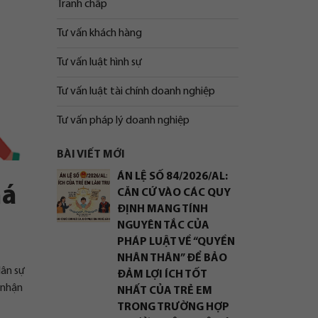
Tranh chấp
Tư vấn khách hàng
Tư vấn luật hình sự
Tư vấn luật tài chính doanh nghiệp
Tư vấn pháp lý doanh nghiệp
BÀI VIẾT MỚI
ÁN LỆ SỐ 84/2026/AL:
há
CĂN CỨ VÀO CÁC QUY
ĐỊNH MANG TÍNH
NGUYÊN TẮC CỦA
PHÁP LUẬT VỀ “QUYỀN
NHÂN THÂN” ĐỂ BẢO
dân sự
ĐẢM LỢI ÍCH TỐT
 nhận
NHẤT CỦA TRẺ EM
TRONG TRƯỜNG HỢP