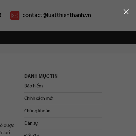
×
8
contact@luatthienthanh.vn
DANH MỤC TIN
Bảo hiểm
Chính sách mới
Chứng khoán
Dân sự
 đó được
yên bố
Đất đai