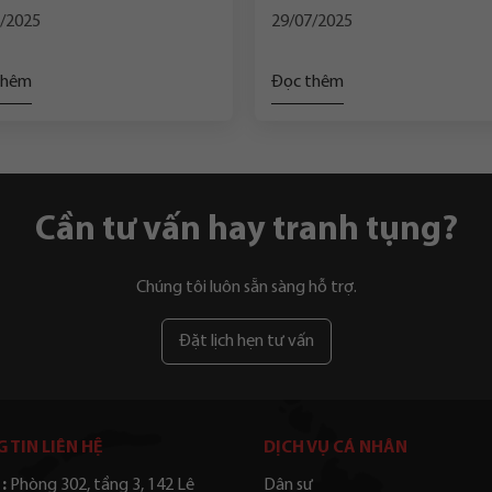
g mọi trường hợp?
Thanh
/2025
29/07/2025
thêm
Đọc thêm
Cần tư vấn hay tranh tụng?
Chúng tôi luôn sẵn sàng hỗ trợ.
Đặt lịch hẹn tư vấn
 TIN LIÊN HỆ
DỊCH VỤ CÁ NHÂN
:
Phòng 302, tầng 3, 142 Lê
Dân sự