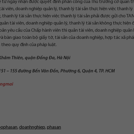
kể từ ngày nhận được quyết định phân công của Thủ trưởng cơ quan t
 viên, doanh nghiệp quản lý, thanh lý tài sản thực hiện việc thanh lý 
 thanh lý tài sản thực hiện việc thanh lý tài sản phải được gửi cho TA
uản tài viên, doanh nghiệp quản lý, thanh lý tài sản không thực hiện
ản yêu cầu của Chấp hành viên thì quản tài viên, doanh nghiệp quản l
 và bàn giao toàn bộ giấy tờ, tài sản của doanh nghiệp, hợp tác xã phá
n theo quy định của pháp luật.
 Khâm Thiên, quận Đống Đa, Hà Nội
 151 – 155 đường Bến Vân Đồn, Phường 6, Quận 4, TP. HCM
ongmai
bophasan
,
doanhnghiep
,
phasan