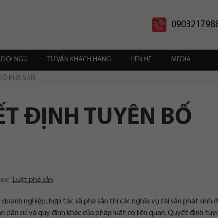
090321798
ĐỘI NGŨ
TƯ VẤN KHÁCH HÀNG
LIÊN HỆ
MEDIA
 BỐ PHÁ SẢN
ẾT ĐỊNH TUYÊN BỐ
mục:
Luật phá sản
ố doanh nghiệp, hợp tác xã phá sản thì các nghĩa vụ tài sản phát sinh
án dân sự và quy định khác của pháp luật có liên quan. Quyết định tu