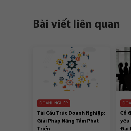
Bài viết liên quan
DOANH NGHIỆP
DOA
Tái Cấu Trúc Doanh Nghiệp:
Cổ 
Giải Pháp Nâng Tầm Phát
yêu 
Triển
Đại 