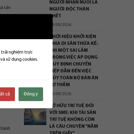
NGƯỜI NHẬN NUÔI LÀ
há sản
NGƯỜI ĐỘC THÂN
CHẾT
04/08/2026
THỜI HIỆU KHỞI KIỆN
ủa pháp
CHIA DI SẢN THỪA KẾ:
KHI MỘT SAI LẦM
 trải nghiệm trực
TRONG VIỆC ÁP DỤNG
 và sử dụng cookies.
ực hiện
QUY ĐỊNH CHUYỂN
TIẾP DẪN ĐẾN VIỆC
HỦY TOÀN BỘ BẢN ÁN
ào?
SƠ THẨM
03/08/2026
tất cả
Đồng ý
á hoặc
SỞ HỮU TRÍ TUỆ ĐỐI
VỚI SME: KHI TÀI SẢN
TRÍ TUỆ KHÔNG CÒN
LÀ CÂU CHUYỆN “NẰM
 hành
TRÊN GIẤY”