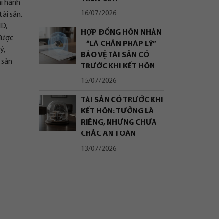
hi hành
16/07/2026
tài sản.
ND,
HỢP ĐỒNG HÔN NHÂN
 được
– “LÁ CHẮN PHÁP LÝ”
ý,
BẢO VỆ TÀI SẢN CÓ
 sản
TRƯỚC KHI KẾT HÔN
15/07/2026
TÀI SẢN CÓ TRƯỚC KHI
KẾT HÔN: TƯỞNG LÀ
RIÊNG, NHƯNG CHƯA
CHẮC AN TOÀN
13/07/2026