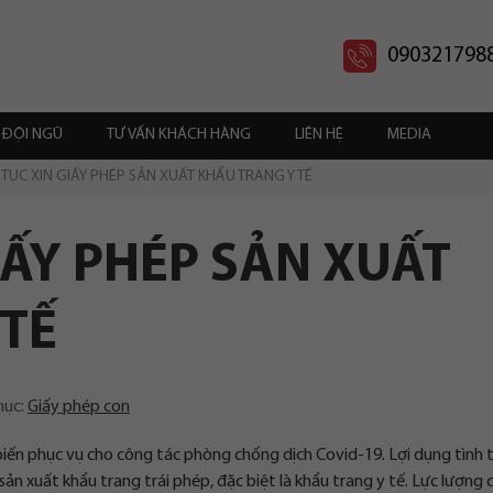
090321798
ĐỘI NGŨ
TƯ VẤN KHÁCH HÀNG
LIÊN HỆ
MEDIA
 TỤC XIN GIẤY PHÉP SẢN XUẤT KHẨU TRANG Y TẾ
IẤY PHÉP SẢN XUẤT
 TẾ
mục:
Giấy phép con
biến phục vụ cho công tác phòng chống dịch Covid-19. Lợi dụng tình 
sản xuất khẩu trang trái phép, đặc biệt là khẩu trang y tế. Lực lượng