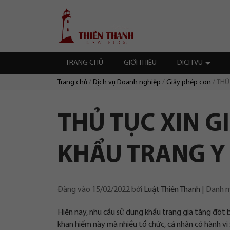
Chuyển
Trang
tới
chủ
nội
dung
TRANG CHỦ
GIỚI THIỆU
DỊCH VỤ
Trang chủ
Dịch vụ Doanh nghiệp
Giấy phép con
THỦ
Duyệt:
THỦ TỤC XIN G
KHẨU TRANG Y
Đăng vào
15/02/2022
bởi
Luật Thiên Thanh
Danh 
Hiện nay, nhu cầu sử dụng khẩu trang gia tăng đột 
khan hiếm này mà nhiều tổ chức, cá nhân có hành vi 