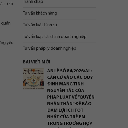
Tranh chấp
mà cơ sở
Tư vấn khách hàng
g quản
Tư vấn luật hình sự
Tư vấn luật tài chính doanh nghiệp
 ứng yêu
Tư vấn pháp lý doanh nghiệp
BÀI VIẾT MỚI
ÁN LỆ SỐ 84/2026/AL:
CĂN CỨ VÀO CÁC QUY
ĐỊNH MANG TÍNH
NGUYÊN TẮC CỦA
PHÁP LUẬT VỀ “QUYỀN
NHÂN THÂN” ĐỂ BẢO
ĐẢM LỢI ÍCH TỐT
NHẤT CỦA TRẺ EM
TRONG TRƯỜNG HỢP