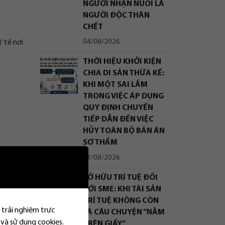
NGƯỜI NHẬN NUÔI LÀ
NGƯỜI ĐỘC THÂN
CHẾT
04/08/2026
Y tế nơi
THỜI HIỆU KHỞI KIỆN
CHIA DI SẢN THỪA KẾ:
KHI MỘT SAI LẦM
TRONG VIỆC ÁP DỤNG
QUY ĐỊNH CHUYỂN
TIẾP DẪN ĐẾN VIỆC
HỦY TOÀN BỘ BẢN ÁN
SƠ THẨM
03/08/2026
SỞ HỮU TRÍ TUỆ ĐỐI
VỚI SME: KHI TÀI SẢN
TRÍ TUỆ KHÔNG CÒN
 trải nghiệm trực
LÀ CÂU CHUYỆN “NẰM
 và sử dụng cookies.
TRÊN GIẤY”