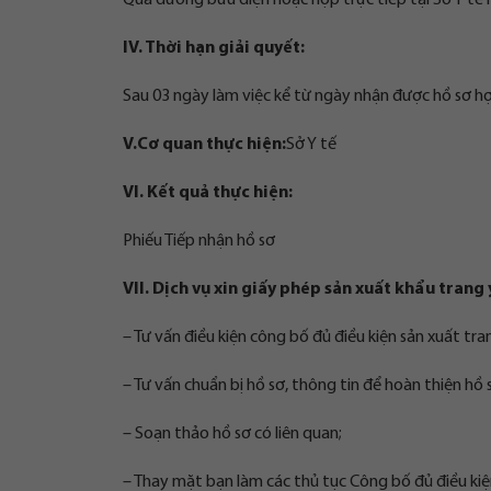
Qua đường bưu điện hoặc nộp trực tiếp tại Sở Y tế
IV. Thời hạn giải quyết:
Sau 03 ngày làm việc kể từ ngày nhận được hồ sơ hợ
V.Cơ quan thực hiện:
Sở Y tế
VI. Kết quả thực hiện:
Phiếu Tiếp nhận hồ sơ
VII. Dịch vụ xin giấy phép sản xuất khẩu tran
– Tư vấn điều kiện công bố đủ điều kiện sản xuất tran
– Tư vấn chuẩn bị hồ sơ, thông tin để hoàn thiện hồ 
– Soạn thảo hồ sơ có liên quan;
– Thay mặt bạn làm các thủ tục Công bố đủ điều kiệ