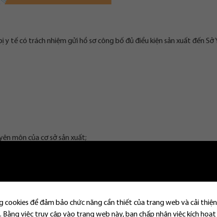
ị y tế có trách nhiệm gửi hồ sơ công bố đủ điều kiện sản xuất đến Sở 
yên môn của cơ sở sản xuất;
ụ trách chuyên môn;
. Trường hợp không có giấy tờ này cần có các giấy tờ sau:
 cookies để đảm bảo chức năng cần thiết của trang web và cải thiện
 Bằng việc truy cập vào trang web này, bạn chấp nhận việc kích hoạt