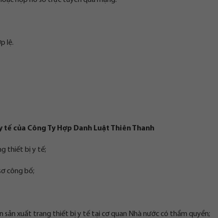
 hoặc nộp hồ sơ trực tuyến qua mạng.
p lệ.
g y tế của Công Ty Hợp Danh Luật Thiên Thanh
g thiết bị y tế;
sơ công bố;
n sản xuất trang thiết bị y tế tại cơ quan Nhà nước có thẩm quyền;