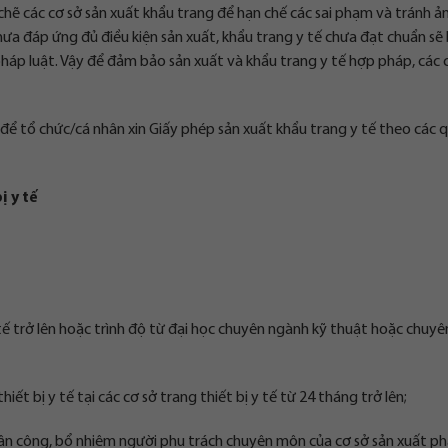
 chẽ các cơ sở sản xuất khẩu trang để hạn chế các sai phạm và tránh ả
ưa đáp ứng đủ điều kiện sản xuất, khẩu trang y tế chưa đạt chuẩn sẽ b
 pháp luật. Vậy để đảm bảo sản xuất và khẩu trang y tế hợp pháp, các 
tự để tổ chức/cá nhân xin Giấy phép sản xuất khẩu trang y tế theo các 
ị y tế
 tế trở lên hoặc trình độ từ đại học chuyên ngành kỹ thuật hoặc chuyê
iết bị y tế tại các cơ sở trang thiết bị y tế từ 24 tháng trở lên;
 phân công, bổ nhiệm người phụ trách chuyên môn của cơ sở sản xuất p