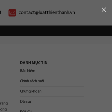
×
8
contact@luatthienthanh.vn
DANH MỤC TIN
Bảo hiểm
Chính sách mới
Chứng khoán
Dân sự
trạng
 công
Đất đai