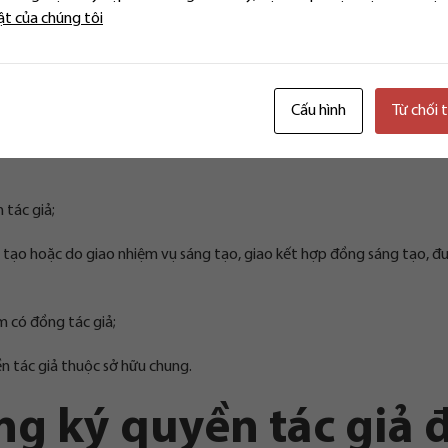
ật của chúng tôi
ửa đổi bởi khoản 14 Điều 1 Luật Sở hữu trí tuệ sửa đổi 2022 có quy đ
c giả đối với tác phẩm chữ viết hoặc ký tự khác như sau:
Cấu hình
Từ chối 
ữ viết hoặc ký tự khác;
 tác giả;
ng tạo hoặc do giao nhiệm vụ sáng tạo, giao kết hợp đồng sáng tạo, đ
m có đồng tác giả;
n tác giả thuộc sở hữu chung.
ng ký quyền tác giả 