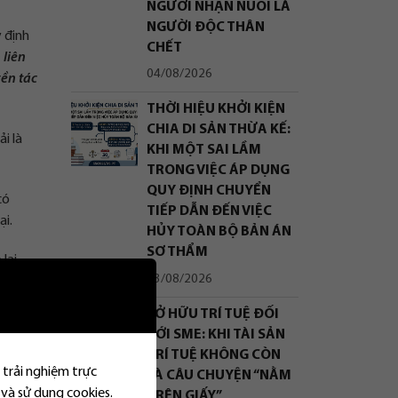
NGƯỜI NHẬN NUÔI LÀ
NGƯỜI ĐỘC THÂN
 định
CHẾT
 liên
04/08/2026
ền tác
THỜI HIỆU KHỞI KIỆN
CHIA DI SẢN THỪA KẾ:
i là
KHI MỘT SAI LẦM
TRONG VIỆC ÁP DỤNG
QUY ĐỊNH CHUYỂN
có
TIẾP DẪN ĐẾN VIỆC
ại.
HỦY TOÀN BỘ BẢN ÁN
SƠ THẨM
lại,
03/08/2026
SỞ HỮU TRÍ TUỆ ĐỐI
VỚI SME: KHI TÀI SẢN
TRÍ TUỆ KHÔNG CÒN
 trải nghiệm trực
LÀ CÂU CHUYỆN “NẰM
 và sử dụng cookies.
TRÊN GIẤY”