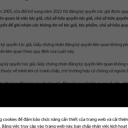
m 2005, sửa đổi bổ sung năm 2022 thì đăng ký quyền tác giả được quy
n quan là việc tác giả, chủ sở hữu quyền tác giả, chủ sở hữu quyền
n để ghi nhận các thông tin về tác giả, tác phẩm, chủ sở hữu quy
ký quyền tác giả, Giấy chứng nhận đăng ký quyền liên quan không phả
n liên quan theo quy định của Luật này.
ng ký quyền tác giả, Giấy chứng nhận đăng ký quyền liên quan không 
 thuộc về mình khi có tranh chấp, trừ trường hợp có chứng cứ ngược l
 các thủ tục đăng ký quyền tác giả, đăng ký quyền liên quan về cấp, cấp 
uyền tác giả, Giấy chứng nhận đăng ký quyền liên quan.
uyền tác giả đối với
 cookies để đảm bảo chức năng cần thiết của trang web và cải thiện
iết
 Bằng việc truy cập vào trang web này, bạn chấp nhận việc kích hoạt