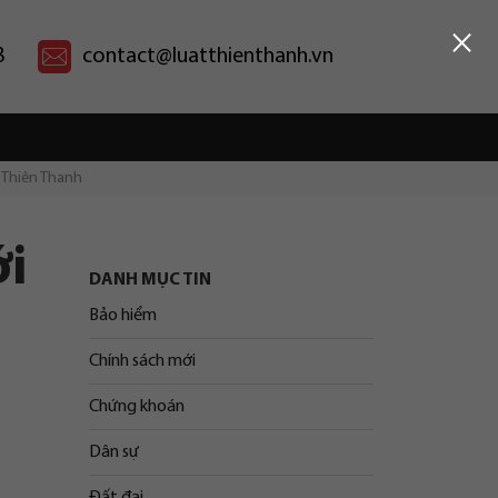
×
8
contact@luatthienthanh.vn
t Thiên Thanh
ới
DANH MỤC TIN
Bảo hiểm
Chính sách mới
Chứng khoán
Dân sự
Đất đai