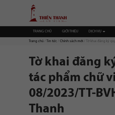
Chuyển
Trang
tới
chủ
nội
dung
TRANG CHỦ
GIỚI THIỆU
DỊCH VỤ
Trang chủ
Tin tức
Chính sách mới
Tờ khai đăng ký qu
Duyệt:
Tờ khai đăng ký
tác phẩm chữ vi
08/2023/TT-BVH
Thanh