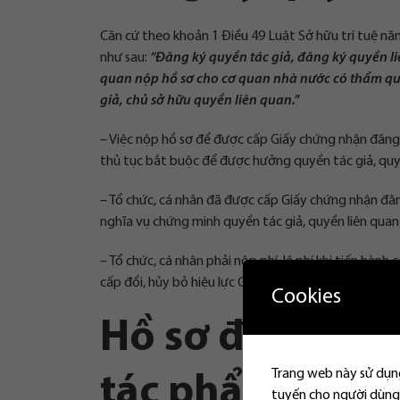
Căn cứ theo khoản 1 Điều 49 Luật Sở hữu trí tuệ nă
như sau:
“Đăng ký quyền tác giả, đăng ký quyền liê
quan nộp hồ sơ cho cơ quan nhà nước có thẩm quyề
giả, chủ sở hữu quyền liên quan.”
– Việc nộp hồ sơ để được cấp Giấy chứng nhận đăng 
thủ tục bắt buộc để được hưởng quyền tác giả, quyề
– Tổ chức, cá nhân đã được cấp Giấy chứng nhận đă
nghĩa vụ chứng minh quyền tác giả, quyền liên quan
– Tổ chức, cá nhân phải nộp phí, lệ phí khi tiến hành
cấp đổi, hủy bỏ hiệu lực Giấy chứng nhận đăng ký q
Cookies
Hồ sơ đăng ký q
Trang web này sử dụng
tác phẩm chữ v
tuyến cho người dùng.