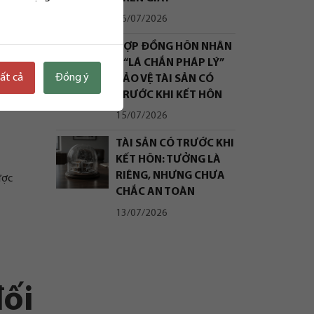
16/07/2026
ịnh hồ
HỢP ĐỒNG HÔN NHÂN
– “LÁ CHẮN PHÁP LÝ”
tất cả
Đồng ý
BẢO VỆ TÀI SẢN CÓ
TRƯỚC KHI KẾT HÔN
15/07/2026
TÀI SẢN CÓ TRƯỚC KHI
KẾT HÔN: TƯỞNG LÀ
RIÊNG, NHƯNG CHƯA
ược
CHẮC AN TOÀN
13/07/2026
đối