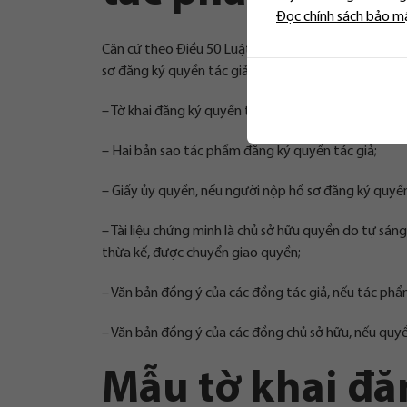
Đọc chính sách bảo m
Căn cứ theo Điều 50 Luật Sở hữu trí tuệ 2005 được s
sơ đăng ký quyền tác giả thì hồ sơ đăng ký quyền tá
– Tờ khai đăng ký quyền tác giả đối với tác phẩm ch
– Hai bản sao tác phẩm đăng ký quyền tác giả;
– Giấy ủy quyền, nếu người nộp hồ sơ đăng ký quyền
– Tài liệu chứng minh là chủ sở hữu quyền do tự sá
thừa kế, được chuyển giao quyền;
– Văn bản đồng ý của các đồng tác giả, nếu tác phẩ
– Văn bản đồng ý của các đồng chủ sở hữu, nếu quyề
Mẫu tờ khai đă