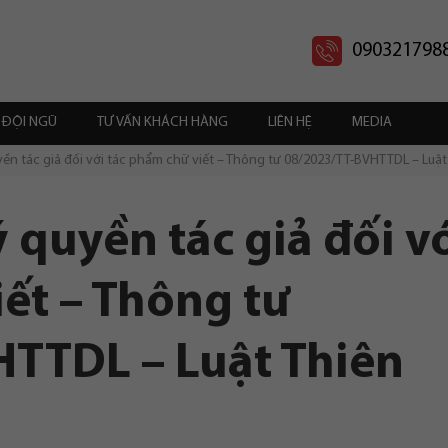
090321798
ĐỘI NGŨ
TƯ VẤN KHÁCH HÀNG
LIÊN HỆ
MEDIA
yền tác giả đối với tác phẩm chữ viết – Thông tư 08/2023/TT-BVHTTDL – Luậ
 quyền tác giả đối v
ết – Thông tư
TTDL – Luật Thiên