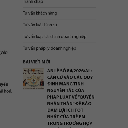
Tranh chấp
Tư vấn khách hàng
Tư vấn luật hình sự
Tư vấn luật tài chính doanh nghiệp
Tư vấn pháp lý doanh nghiệp
yền
BÀI VIẾT MỚI
ÁN LỆ SỐ 84/2026/AL:
CĂN CỨ VÀO CÁC QUY
ĐỊNH MANG TÍNH
uyền
NGUYÊN TẮC CỦA
mã hoá.
PHÁP LUẬT VỀ “QUYỀN
NHÂN THÂN” ĐỂ BẢO
ĐẢM LỢI ÍCH TỐT
NHẤT CỦA TRẺ EM
TRONG TRƯỜNG HỢP