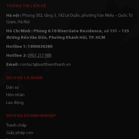
Alternative:
THÔNG TIN LIÊN HỆ
Hà nội :
Phòng 302, tầng 3, 142 Lê Duẩn, phường Văn Miếu – Quốc Tử
Giám, Hà Nội
Hồ Chí Minh : Phòng 6.16 RiverGate Residence, số 151 – 155
đường Bến Vân Đồn, Phường Khánh Hội, TP. HCM
Hotline 1: 1900636380
Hotline 2:
0903 217 988
Email:
contact@luatthienthanh.vn
DỊCH VỤ CÁ NHÂN
Dân sự
Hôn nhân
Lao động
DỊCH VỤ DOANH NGHIỆP
Tranh chấp
Giấy phép con