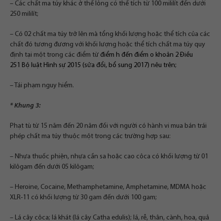
– Các chất ma túy khác ở thể lỏng có thể tích từ 100 mililít đến dưới
250 mililít;
– Có 02 chất ma túy trở lên mà tổng khối lượng hoặc thể tích của các
chất đó tương đương với khối lượng hoặc thể tích chất ma túy quy
định tại một trong các điểm từ
điểm h đến điểm o khoản 2 Điều
251
Bộ luật Hình sự 2015
(
sửa đổi, bổ sung 2017
) nêu trên;
– Tái phạm nguy hiểm.
* Khung 3:
Phạt tù từ 15 năm đến 20 năm đối với người có hành vi mua bán trái
phép chất ma túy thuộc một trong các trường hợp sau:
– Nhựa thuốc phiện, nhựa cần sa hoặc cao côca có khối lượng từ 01
kilôgam đến dưới 05 kilôgam;
– Heroine, Cocaine, Methamphetamine, Amphetamine, MDMA hoặc
XLR-11 có khối lượng từ 30 gam đến dưới 100 gam;
– Lá cây côca; lá khát (lá cây Catha edulis); lá, rễ, thân, cành, hoa, quả