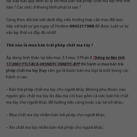
tội. Vậy luật quy định xử lý tội mua bán trái phép chất ma túy như thế
nào ? Các mức ở khung hình phạt ra sao ?
Cùng theo dõi bài viết dưới đây, nếu trường hợp cần trao đổi trực
tiếp với luật sư gọi ngay số Hotline
0903217988
để được Luật sư tư
vấn kịp thời và đầy đủ nhất!
Thế nào là mua bán trái phép chất ma túy ?
Áp dụng tinh thần tại tiểu mục 3.3 mục 3 Phần II
T
hông tư liên tịch
17/2007/TTLT-BCA-VKSNDTC-TANDTC-BTP
thì hành vi mua bán trái
phép chất ma túy (hay cò
n gọi là buôn bán ma túy) là một trong các
hành vi sau:
– Bán trái phép chất ma túy cho người khác (không phụ thuộc vào
nguồn gốc chất ma túy do đâu mà có) bao gồm cả việc bán hộ chất
ma túy cho người khác để hưởng tiền công hoặc các lợi ích khác;
– Mua chất ma túy nhằm bán trái phép cho người khác;
– Xin chất ma túy nhằm bán trái phép cho người khác;