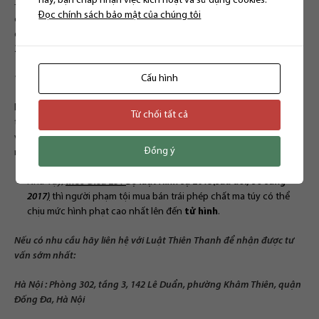
này, bạn chấp nhận việc kích hoạt và sử dụng cookies.
– Có 02 chất ma túy trở lên mà tổng khối lượng hoặc thể tích của các
Đọc chính sách bảo mật của chúng tôi
chất đó tương đương với khối lượng hoặc thể tích chất ma túy quy
định tại một trong các điểm từ điểm a đến điể
m g khoản 4 Điều
251
Bộ luật Hình sự 2015
(
sửa đổi, bổ sung 2017
) nêu trên.
Cấu hình
* Hình phạt bổ sung:
Người phạm tội mua bán trái phép chất ma túy còn có thể bị phạt
Từ chối tất cả
tiền từ 5.000.000 đồng đến 500.000.000 đồng, cấm đảm nhiệm chức
vụ, cấm hành nghề hoặc làm công việc nhất định từ 01 năm đến 05
Đồng ý
năm hoặc tịch thu một phần hoặc toàn bộ tài sản.
Như vậy,
theo Điều 251
Bộ luật Hình sự 2015
(
sửa đổi, bổ sung
2017
)
thì người phạm tội mua bán trái phép chất ma túy có thể
chịu mức hình phạt cao nhất lên đến
tử hình
.
Nếu có nhu cầu hãy liên hệ với Luật Thiên Thanh để nhận được tư
vấn sớm nhất:
Hà Nội : Phòng 302, tầng 3, 142 Lê Duẩn, phường Khâm Thiên, quận
Đống Đa, Hà Nội