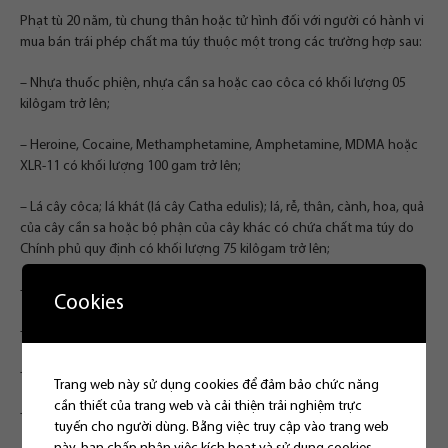
Phạt tù 20 năm, tù chung thân hoặc tử hình đối với người có hành vi
mua bán trái phép chất ma túy thuộc một trong các trường hợp sau:
– Nhựa thuốc phiện, nhựa cần sa hoặc cao côca có khối lượng 05
kilôgam trở lên;
– Heroine, Cocaine, Methamphetamine, Amphetamine, MDMA hoặc
XLR-11 có khối lượng 100 gam trở lên;
– Lá cây côca; lá khát (lá cây Catha edulis); lá, rễ, thân, cành, hoa, quả
của cây cần sa hoặc bộ phận của cây khác có chứa chất ma túy do
Chính phủ quy định có khối lượng 75 kilôgam trở lên;
– Quả thuốc phiện khô có khối lượng 600 kilôgam trở lên;
Cookies
– Quả thuốc phiện tươi có khối lượng 150 kilôgam trở lên;
– Các chất ma túy khác ở thể rắn có khối lượng 300 gam trở lên;
Trang web này sử dụng cookies để đảm bảo chức năng
cần thiết của trang web và cải thiện trải nghiệm trực
– Các chất ma túy khác ở thể lỏng có thể tích 750 mililít trở lên;
tuyến cho người dùng. Bằng việc truy cập vào trang web