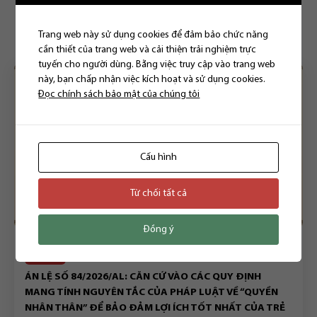
Bài viết liên quan
Trang web này sử dụng cookies để đảm bảo chức năng
cần thiết của trang web và cải thiện trải nghiệm trực
tuyến cho người dùng. Bằng việc truy cập vào trang web
này, bạn chấp nhận việc kích hoạt và sử dụng cookies.
Đọc chính sách bảo mật của chúng tôi
Cấu hình
Từ chối tất cả
Đồng ý
DÂN SỰ
ÁN LỆ SỐ 84/2026/AL: CĂN CỨ VÀO CÁC QUY ĐỊNH
MANG TÍNH NGUYÊN TẮC CỦA PHÁP LUẬT VỀ “QUYỀN
NHÂN THÂN” ĐỂ BẢO ĐẢM LỢI ÍCH TỐT NHẤT CỦA TRẺ