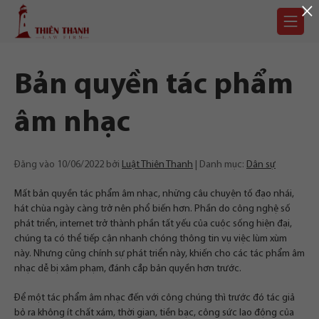
×
Chuyển
Trang
tới
chủ
nội
dung
Bản quyền tác phẩm
âm nhạc
Đăng vào
10/06/2022
bởi
Luật Thiên Thanh
Danh mục:
Dân sự
Mất bản quyền tác phẩm âm nhạc, những câu chuyện tố đạo nhái,
hát chùa ngày càng trở nên phổ biến hơn. Phần do công nghệ số
phát triển, internet trở thành phần tất yếu của cuộc sống hiện đại,
chúng ta có thể tiếp cận nhanh chóng thông tin vụ việc lùm xùm
này. Nhưng cũng chính sự phát triển này, khiến cho các tác phẩm âm
nhạc dễ bị xâm phạm, đánh cắp bản quyền hơn trước.
Để một tác phẩm âm nhạc đến với công chúng thì trước đó tác giả
bỏ ra không ít chất xám, thời gian, tiền bạc, công sức lao động của