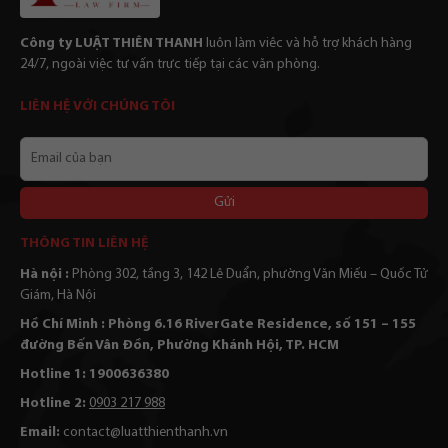
Công ty LUẬT THIÊN THANH
luôn làm viêc và hỗ trợ khách hàng
24/7, ngoài việc tư vấn trực tiếp tại các văn phòng.
LIÊN HỆ VỚI CHÚNG TÔI
Email
của
bạn
Alternative:
THÔNG TIN LIÊN HỆ
Hà nội :
Phòng 302, tầng 3, 142 Lê Duẩn, phường Văn Miếu – Quốc Tử
Giám, Hà Nội
Hồ Chí Minh : Phòng 6.16 RiverGate Residence, số 151 – 155
đường Bến Vân Đồn, Phường Khánh Hội, TP. HCM
Hotline 1: 1900636380
Hotline 2:
0903 217 988
Email:
contact@luatthienthanh.vn