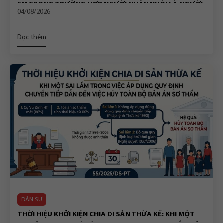
EM TRONG TRƯỜNG HỢP NGƯỜI NHẬN NUÔI LÀ NGƯỜI
04/08/2026
ĐỘC THÂN CHẾT
Đọc thêm
DÂN SỰ
THỜI HIỆU KHỞI KIỆN CHIA DI SẢN THỪA KẾ: KHI MỘT