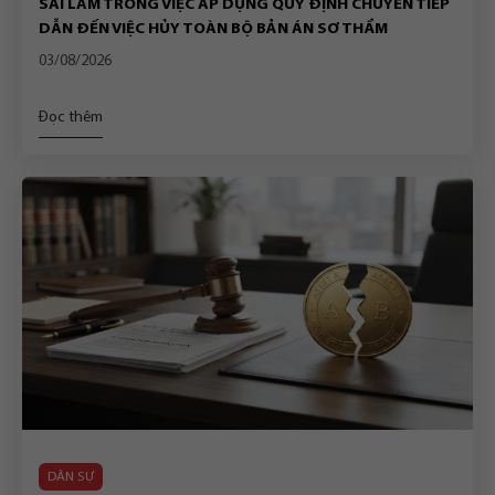
SAI LẦM TRONG VIỆC ÁP DỤNG QUY ĐỊNH CHUYỂN TIẾP
DẪN ĐẾN VIỆC HỦY TOÀN BỘ BẢN ÁN SƠ THẨM
03/08/2026
Đọc thêm
DÂN SỰ