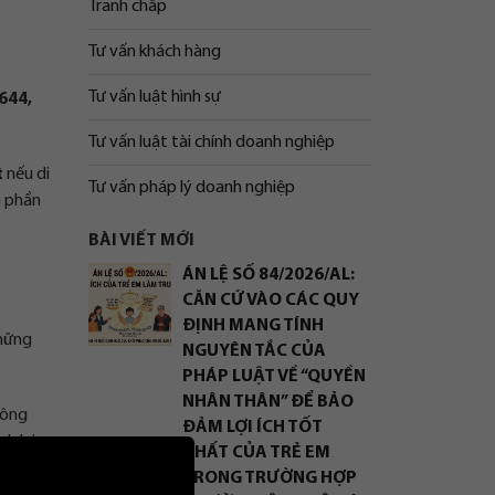
Tranh chấp
Tư vấn khách hàng
Tư vấn luật hình sự
644,
Tư vấn luật tài chính doanh nghiệp
t
nếu di
Tư vấn pháp lý doanh nghiệp
g phần
BÀI VIẾT MỚI
ÁN LỆ SỐ 84/2026/AL:
CĂN CỨ VÀO CÁC QUY
ĐỊNH MANG TÍNH
những
NGUYÊN TẮC CỦA
PHÁP LUẬT VỀ “QUYỀN
NHÂN THÂN” ĐỂ BẢO
hông
ĐẢM LỢI ÍCH TỐT
h lại
NHẤT CỦA TRẺ EM
TRONG TRƯỜNG HỢP