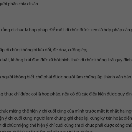
gười phân chia di sản
 rằng di chúc là hợp pháp. Để một di chúc được xem là hợp pháp cần 
ập di chúc; không bị lừa dối, đe doạ, cưỡng ép;
uật, không trái đạo đức xã hội; hình thức di chúc không trái quy định
ủa người không biết chữ phải được người làm chứng lập thành văn bản
thực chỉ được coi là hợp pháp, nếu có đủ các điều kiện được quy địn
chúc miệng thể hiện ý chí cuối cùng của mình trước mặt ít nhất hai n
n ý chí cuối cùng, người làm chứng ghi chép lại, cùng ký tên hoặc điểm
 di chúc miệng thể hiện ý chí cuối cùng thì di chúc phải được công ch