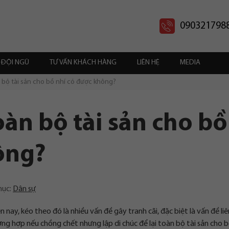
090321798
ĐỘI NGŨ
TƯ VẤN KHÁCH HÀNG
LIÊN HỆ
MEDIA
n bộ tài sản cho bồ nhí có được không?
toàn bộ tài sản cho bồ
ông?
mục:
Dân sự
n nay, kéo theo đó là nhiều vấn đề gây tranh cãi, đặc biệt là vấn đề li
ng hợp nếu chồng chết nhưng lập di chúc để lại toàn bộ tài sản cho b