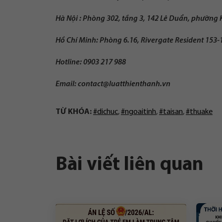
Hà Nội : Phòng 302, tầng 3, 142 Lê Duẩn, phường
Hồ Chí Minh: Phòng 6.16, Rivergate Resident 153
Hotline: 0903 217 988
Email:
contact@luatthienthanh.vn
TỪ KHÓA:
#dichuc
,
#ngoaitinh
,
#taisan
,
#thuake
Bài viết liên quan