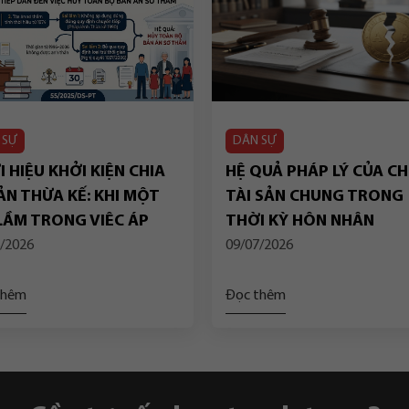
 SỰ
DÂN SỰ
 HIỆU KHỞI KIỆN CHIA
HỆ QUẢ PHÁP LÝ CỦA CH
ẢN THỪA KẾ: KHI MỘT
TÀI SẢN CHUNG TRONG
 LẦM TRONG VIỆC ÁP
THỜI KỲ HÔN NHÂN
G QUY ĐỊNH CHUYỂN
/2026
09/07/2026
P DẪN ĐẾN VIỆC HỦY
N BỘ BẢN ÁN SƠ THẨM
thêm
Đọc thêm