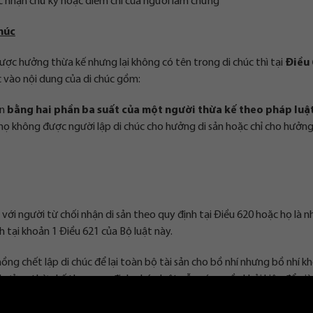
 nhận chữ ký hoặc điểm chỉ của người làm chứng
húc
c hưởng thừa kế nhưng lại không có tên trong di chúc thì tại
Điều 
 vào nội dung của di chúc gồm:
ản
bằng hai phần ba suất của một người thừa kế theo pháp luậ
họ không được người lập di chúc cho hưởng di sản hoặc chỉ cho hưởn
với người từ chối nhận di sản theo quy định tại Điều 620 hoặc họ là 
 tại khoản 1 Điều 621 của Bộ luật này.
ng chết lập di chúc để lại toàn bộ tài sản cho bồ nhí nhưng bồ nhí k
ưởng thừa kế theo quy định pháp luật vẫn có quyền khởi kiện để giàn
c.