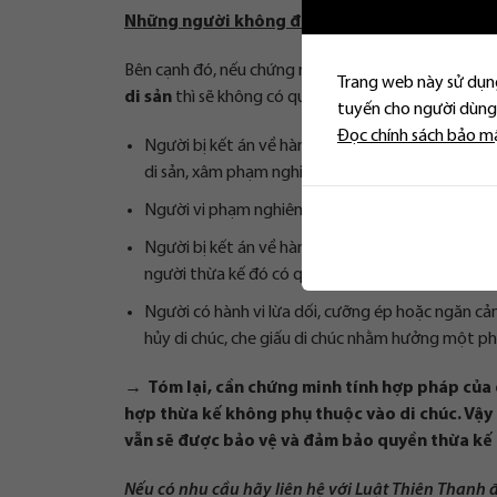
Những người không được quyền hưởng di sản
Bên cạnh đó, nếu chứng minh được bồ nhí thuộc cá
Trang web này sử dụng
di sản
thì sẽ không có quyền hưởng di sản theo di ch
tuyến cho người dùng.
Đọc chính sách bảo m
Người bị kết án về hành vi cố ý xâm phạm tính m
di sản, xâm phạm nghiêm trọng danh dự, nhân p
Người vi phạm nghiêm trọng nghĩa vụ nuôi dưỡng 
Người bị kết án về hành vi cố ý xâm phạm tính
người thừa kế đó có quyền hưởng;
Người có hành vi lừa dối, cưỡng ép hoặc ngăn cản n
hủy di chúc, che giấu di chúc nhằm hưởng một phần 
→ Tóm lại, cần chứng minh tính hợp pháp của 
hợp thừa kế không phụ thuộc vào di chúc. Vậy
vẫn sẽ được bảo vệ và đảm bảo quyền thừa kế 
Nếu có nhu cầu hãy liên hệ với Luật Thiên Thanh 