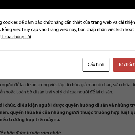
c trường hợp tại
Điều 621, BLDS 2015 người không được quyền
 cookies để đảm bảo chức năng cần thiết của trang web và cải thiện
úc để lại:
 Bằng việc truy cập vào trang web này, bạn chấp nhận việc kích hoạt
ật của chúng tôi
ạng, sức khỏe hoặc về hành vi ngược đãi nghiêm trọng, hành hạ người 
hẩm của người đó;
người để lại di sản;
Cấu hình
Từ chối 
 mạng người thừa kế khác nhằm hưởng một phần hoặc toàn bộ phần di
gười để lại di sản trong việc lập di chúc; giả mạo di chúc, sửa chữa di
hoặc toàn bộ di sản trái với ý chí của người để lại di sản.
di chúc, điều kiện người được quyền hưởng di sản và những t
 nên, quyền thừa kế của những người thuộc trường hợp luật q
nếu trường hợp trên xảy ra.
để nhận được tư vấn sớm nhất: