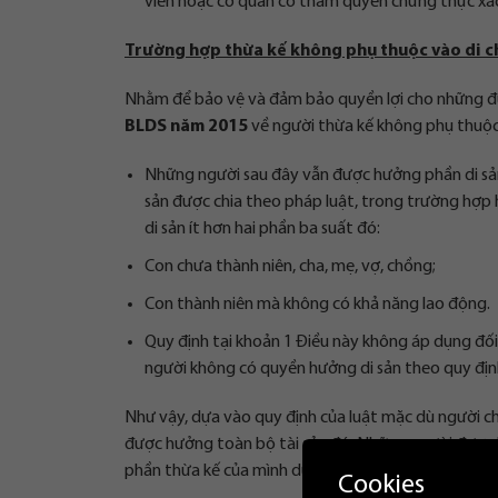
viên hoặc cơ quan có thẩm quyền chứng thực xác
Trường hợp thừa kế không phụ thuộc vào di c
Nhằm để bảo vệ và đảm bảo quyền lợi cho những đượ
BLDS năm 2015
về người thừa kế không phụ thuộc
Những người sau đây vẫn được hưởng phần di s
sản được chia theo pháp luật, trong trường hợp 
di sản ít hơn hai phần ba suất đó:
Con chưa thành niên, cha, mẹ, vợ, chồng;
Con thành niên mà không có khả năng lao động.
Quy định tại khoản 1 Điều này không áp dụng đối 
người không có quyền hưởng di sản theo quy định
Như vậy, dựa vào quy định của luật mặc dù người chồ
được hưởng toàn bộ tài sản đó. Những người được h
phần thừa kế của mình dù không có tên trong di chú
Cookies