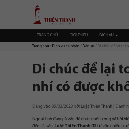
Chuyển
Trang
tới
chủ
nội
dung
TRANG CHỦ
GIỚI THIỆU
DỊCH VỤ
Trang chủ
Dịch vụ cá nhân
Dân sự
Di chúc để lại toà
Duyệt:
Di chúc để lại 
nhí có được kh
Đăng vào
09/02/2023
bởi
Luật Thiên Thanh
Danh 
Ngoại tình đang là vấn đề nhức nhối trong xã hội hiệ
đến tài sản.
Luật Thiên Thanh
đã tư vấn nhiều trườ