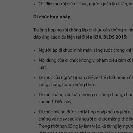
Chỉ định người giữ di chúc, người quản lý di sản, n
Di chúc hợp pháp
Trường hợp người chồng lập di chúc cần chứng minh
đáp ứng các điều kiện tại
Điều 630, BLDS 2015
:
Người lập di chúc minh mẫn, sáng suốt trong khi l
Nội dung của di chúc không vi phạm điều cấm của l
luật.
Di chúc của người bị hạn chế về thể chất hoặc c
công chứng hoặc chứng thực.
Di chúc bằng văn bản không có công chứng, chứng 
khoản 1 Điều này.
Di chúc miệng được coi là hợp pháp nếu người di 
chứng và ngay sau khi người di chúc miệng thể hiệ
Trong thời hạn 05 ngày làm việc, kể từ ngày người