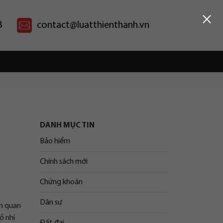
×
8
contact@luatthienthanh.vn
DANH MỤC TIN
Bảo hiểm
Chính sách mới
Chứng khoán
Dân sự
ên quan
ồ nhí
Đất đai