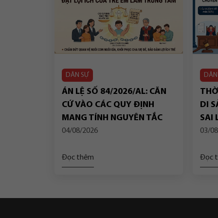
DÂN SỰ
DÂN
ÁN LỆ SỐ 84/2026/AL: CĂN
THỜI
CỨ VÀO CÁC QUY ĐỊNH
DI S
MANG TÍNH NGUYÊN TẮC
SAI
CỦA PHÁP LUẬT VỀ “QUYỀN
DỤN
04/08/2026
03/08
NHÂN THÂN” ĐỂ BẢO ĐẢM
TIẾ
LỢI ÍCH TỐT NHẤT CỦA TRẺ
TOÀ
Đọc thêm
Đọc 
EM TRONG TRƯỜNG HỢP
NGƯỜI NHẬN NUÔI LÀ
NGƯỜI ĐỘC THÂN CHẾT