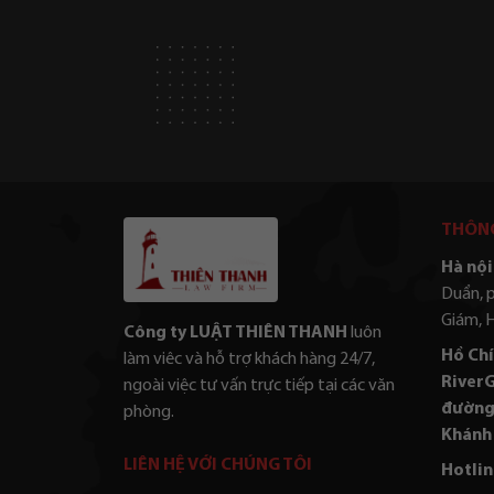
THÔNG
Hà nội 
Duẩn, 
Giám, 
Công ty LUẬT THIÊN THANH
luôn
Hồ Chí
làm viêc và hỗ trợ khách hàng 24/7,
RiverG
ngoài việc tư vấn trực tiếp tại các văn
đường
phòng.
Khánh 
LIÊN HỆ VỚI CHÚNG TÔI
Hotlin