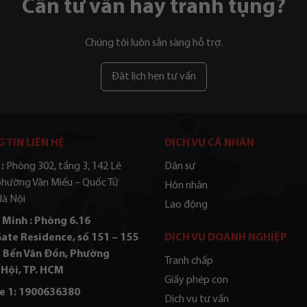
Cần tư vấn hay tranh tụng?
Chúng tôi luôn sẵn sàng hỗ trợ.
Đặt lịch hẹn tư vấn
 TIN LIÊN HỆ
DỊCH VỤ CÁ NHÂN
:
Phòng 302, tầng 3, 142 Lê
Dân sự
phường Văn Miếu – Quốc Tử
Hôn nhân
Hà Nội
Lao động
 Minh : Phòng 6.16
ate Residence, số 151 – 155
DỊCH VỤ DOANH NGHIỆP
 Bến Vân Đồn, Phường
Tranh chấp
Hội, TP. HCM
Giấy phép con
e 1: 1900636380
Dịch vụ tư vấn