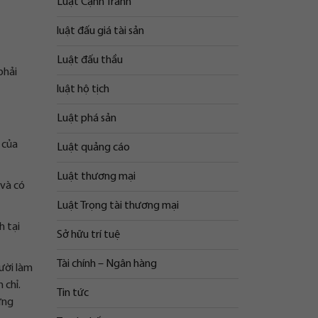
Luật Cạnh Tranh
luật đấu giá tài sản
Luật đấu thầu
phải
luật hộ tịch
Luật phá sản
 của
Luật quảng cáo
Luật thương mại
 và có
Luật Trọng tài thương mại
h tại
Sở hữu trí tuệ
Tài chính – Ngân hàng
gười làm
 chỉ.
Tin tức
ứng