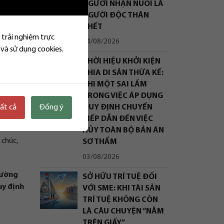
NGƯỜI NHẬN NUÔI LÀ
NGƯỜI ĐỘC THÂN
CHẾT
 hưởng
 trải nghiệm trực
04/08/2026
 và sử dụng cookies.
THỜI HIỆU KHỞI KIỆN
để lại
CHIA DI SẢN THỪA KẾ:
KHI MỘT SAI LẦM
TRONG VIỆC ÁP DỤNG
tất cả
Đồng ý
QUY ĐỊNH CHUYỂN
 sản mà
TIẾP DẪN ĐẾN VIỆC
HỦY TOÀN BỘ BẢN ÁN
 chúc,
SƠ THẨM
03/08/2026
rường
SỞ HỮU TRÍ TUỆ ĐỐI
uy định
VỚI SME: KHI TÀI SẢN
TRÍ TUỆ KHÔNG CÒN
LÀ CÂU CHUYỆN “NẰM
TRÊN GIẤY”