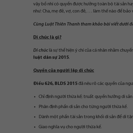
vậy bồ nhí có quyền được hưởng toàn bộ tài sản h
như: Cha, mẹ đẻ, vợ, con đẻ, … làm thế nào để bảo 
Cùng Luật Thiên Thanh tham khảo bài viết dưới đâ
Di chúc là gì?
Di chúc
là sự thể hiện ý chí của cá nhân nhằm chuyển
luật dân sự 2015
.
Quyền của người lập di chúc
Điều 626, BLDS 2015
đã nêu rõ các quyền của ngườ
Chỉ định người thừa kế; truất quyền hưởng di sản
Phân định phần di sản cho từng người thừa kế.
Dành một phần tài sản trong khối di sản để di tặ
Giao nghĩa vụ cho người thừa kế.