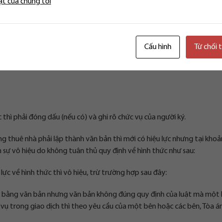
ật của chúng tôi
Cấu hình
Từ chối 
c thì phải đóng dấu (nếu có) và ghi rõ chức vụ của người ký.
 thuê nhà phải lập thành văn bản thì mới có hiệu lực nhưng tại khoả
 sự vô hiệu do không tuân thủ quy định về hình thức như sau:
 lực về hình thức thì vô hiệu, trừ trường hợp sau đây:
ải bằng văn bản nhưng văn bản không đúng quy định của luật mà một
 vụ trong giao dịch thì theo yêu cầu của một bên hoặc các bên, Tòa án