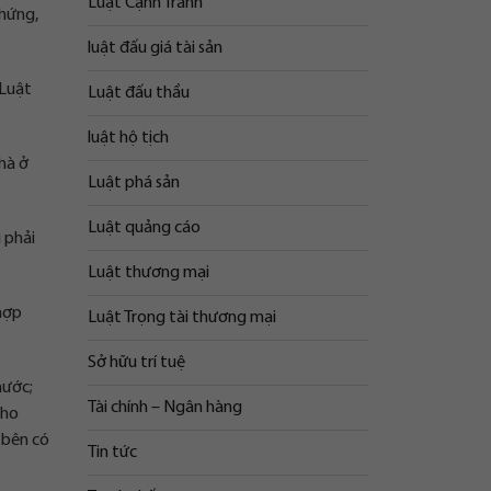
Luật Cạnh Tranh
chứng,
luật đấu giá tài sản
 Luật
Luật đấu thầu
luật hộ tịch
hà ở
Luật phá sản
Luật quảng cáo
 phải
Luật thương mại
 hợp
Luật Trọng tài thương mại
Sở hữu trí tuệ
nước;
Tài chính – Ngân hàng
cho
 bên có
Tin tức