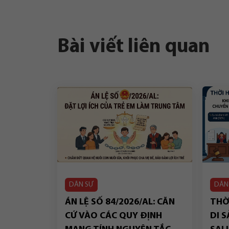
Bài viết liên quan
DÂN SỰ
DÂN
ÁN LỆ SỐ 84/2026/AL: CĂN
THỜI
CỨ VÀO CÁC QUY ĐỊNH
DI S