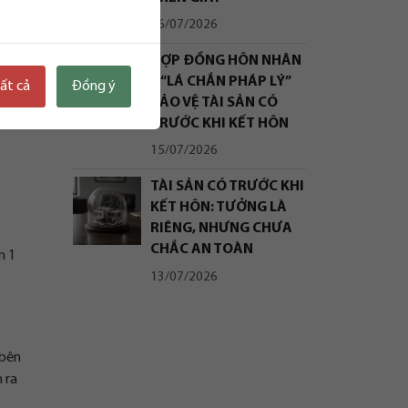
16/07/2026
HỢP ĐỒNG HÔN NHÂN
– “LÁ CHẮN PHÁP LÝ”
tất cả
Đồng ý
BẢO VỆ TÀI SẢN CÓ
TRƯỚC KHI KẾT HÔN
15/07/2026
TÀI SẢN CÓ TRƯỚC KHI
KẾT HÔN: TƯỞNG LÀ
RIÊNG, NHƯNG CHƯA
CHẮC AN TOÀN
n 1
13/07/2026
 bên
 ra