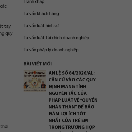
Tranh chấp
 các
Tư vấn khách hàng
Tư vấn luật hình sự
ết tay
ung quy
Tư vấn luật tài chính doanh nghiệp
Tư vấn pháp lý doanh nghiệp
BÀI VIẾT MỚI
ÁN LỆ SỐ 84/2026/AL:
CĂN CỨ VÀO CÁC QUY
ĐỊNH MANG TÍNH
NGUYÊN TẮC CỦA
PHÁP LUẬT VỀ “QUYỀN
NHÂN THÂN” ĐỂ BẢO
ĐẢM LỢI ÍCH TỐT
NHẤT CỦA TRẺ EM
 thời
TRONG TRƯỜNG HỢP