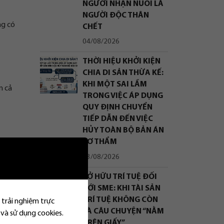
NGƯỜI NHẬN NUÔI LÀ
NGƯỜI ĐỘC THÂN
ng có
CHẾT
04/08/2026
THỜI HIỆU KHỞI KIỆN
CHIA DI SẢN THỪA KẾ:
KHI MỘT SAI LẦM
m cả
TRONG VIỆC ÁP DỤNG
QUY ĐỊNH CHUYỂN
TIẾP DẪN ĐẾN VIỆC
HỦY TOÀN BỘ BẢN ÁN
SƠ THẨM
03/08/2026
SỞ HỮU TRÍ TUỆ ĐỐI
VỚI SME: KHI TÀI SẢN
TRÍ TUỆ KHÔNG CÒN
 trải nghiệm trực
LÀ CÂU CHUYỆN “NẰM
 và sử dụng cookies.
TRÊN GIẤY”