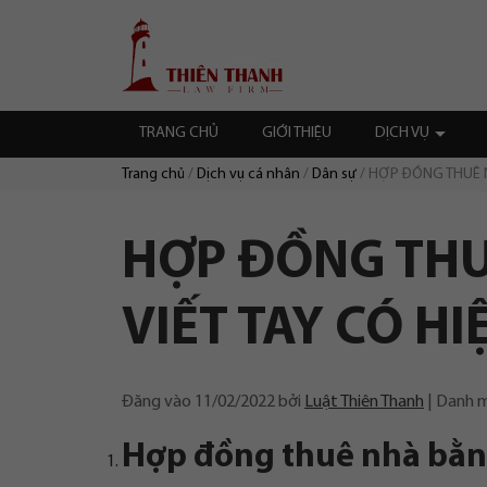
Chuyển
Trang
tới
chủ
nội
dung
TRANG CHỦ
GIỚI THIỆU
DỊCH VỤ
Trang chủ
Dịch vụ cá nhân
Dân sự
HỢP ĐỒNG THUÊ N
Duyệt:
HỢP ĐỒNG THU
VIẾT TAY CÓ H
Đăng vào
11/02/2022
bởi
Luật Thiên Thanh
Danh 
Hợp đồng thuê nhà bằng 