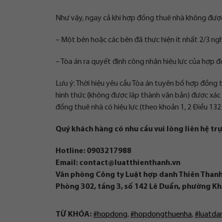
Như vậy, ngay cả khi hợp đồng thuê nhà không được 
– Một bên hoặc các bên đã thực hiện ít nhất 2/3 ng
– Tòa án ra quyết định công nhận hiệu lực của hợp 
Lưu ý: Thời hiệu yêu cầu Tòa án tuyên bố hợp đồng 
hình thức (không được lập thành văn bản) được xác 
đồng thuê nhà có hiệu lực (theo khoản 1, 2 Điều 132
Quý khách hàng có nhu cầu vui lòng liên hệ trự
Hotline: 0903217988
Email:
contact@luatthienthanh.vn
Văn phòng Công ty Luật hợp danh Thiên Thanh
Phòng 302, tầng 3, số 142 Lê Duẩn, phường K
TỪ KHÓA:
#hopdong
,
#hopdongthuenha
,
#luatda