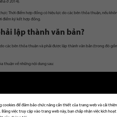
Nhà ở 2014).
ực: Thời điểm hợp đồng có hiệu lực do các bên thỏa thuận, nếu khô
ời điểm ký kết hợp đồng.
hải lập thành văn bản?
do các bên thỏa thuận và phải được lập thành văn bản (trong đó gồ
hỏa thuận về những nội dung sau:
à ở.
.
 cookies để đảm bảo chức năng cần thiết của trang web và cải thiện
 Bằng việc truy cập vào trang web này, bạn chấp nhận việc kích hoạt