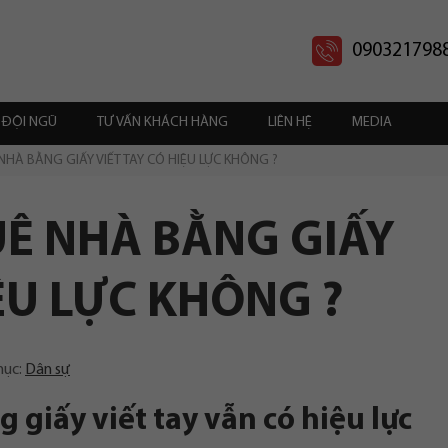
090321798
ĐỘI NGŨ
TƯ VẤN KHÁCH HÀNG
LIÊN HỆ
MEDIA
HÀ BẰNG GIẤY VIẾT TAY CÓ HIỆU LỰC KHÔNG ?
Ê NHÀ BẰNG GIẤY
IỆU LỰC KHÔNG ?
mục:
Dân sự
giấy viết tay vẫn có hiệu lực