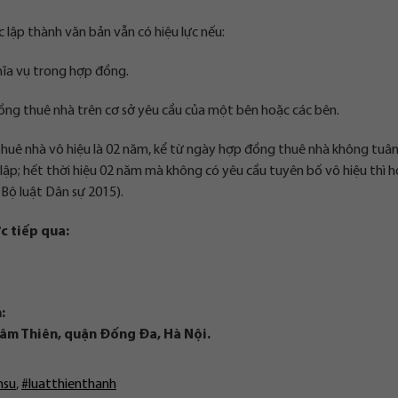
lập thành văn bản vẫn có hiệu lực nếu:
hĩa vụ trong hợp đồng.
đồng thuê nhà trên cơ sở yêu cầu của một bên hoặc các bên.
thuê nhà vô hiệu là 02 năm, kể từ ngày hợp đồng thuê nhà không tuân
lập; hết thời hiệu 02 năm mà không có yêu cầu tuyên bố vô hiệu thì 
 Bộ luật Dân sự 2015).
c tiếp qua:
:
hâm Thiên, quận Đống Đa, Hà Nội.
nsu
,
#luatthienthanh