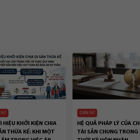
 SỰ
DÂN SỰ
 HIỆU KHỞI KIỆN CHIA
HỆ QUẢ PHÁP LÝ CỦA CH
ẢN THỪA KẾ: KHI MỘT
TÀI SẢN CHUNG TRONG