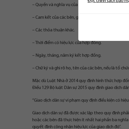
Đọc chính sách bảo m
– Quyền và nghĩa vụ của bên cho thuê, bên thuê.
– Cam kết của các bên, giải quyết tranh chấp.
– Các thỏa thuận khác.
– Thời điểm có hiệu lực của hợp đồng.
– Ngày, tháng, năm ký kết hợp đồng.
– Chữ ký và ghi rõ họ, tên của các bên, nếu là tổ chứ
Mặc dù Luật Nhà ở 2014 quy định hình thức hợp đồng
Điều 129 Bộ luật Dân sự 2015 quy định giao dịch dân
“Giao dịch dân sự vi phạm quy định điều kiện có hiệu
Giao dịch dân sự đã được xác lập theo quy định ph
hoặc các bên đã thực hiện ít nhất hai phần ba nghĩa
quyết định công nhận hiệu lực của giao dịch đó”.