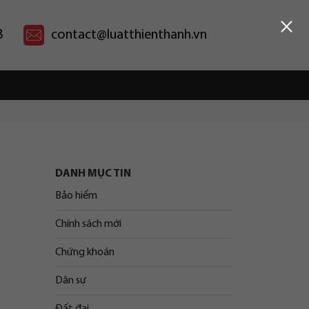
×
8
contact@luatthienthanh.vn
DANH MỤC TIN
Bảo hiểm
Chính sách mới
Chứng khoán
Dân sự
Đất đai