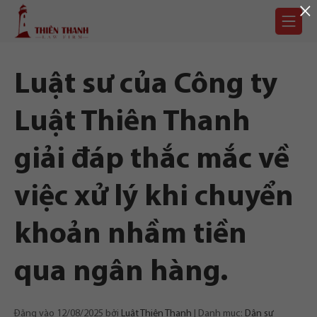
×
Chuyển
Trang
tới
chủ
nội
dung
Luật sư của Công ty
Luật Thiên Thanh
giải đáp thắc mắc về
việc xử lý khi chuyển
khoản nhầm tiền
qua ngân hàng.
Đăng vào
12/08/2025
bởi
Luật Thiên Thanh
Danh mục:
Dân sự