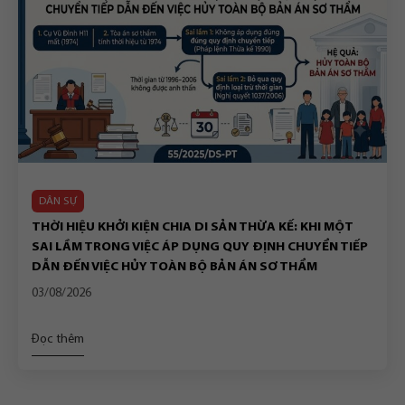
DÂN SỰ
THỜI HIỆU KHỞI KIỆN CHIA DI SẢN THỪA KẾ: KHI MỘT
SAI LẦM TRONG VIỆC ÁP DỤNG QUY ĐỊNH CHUYỂN TIẾP
DẪN ĐẾN VIỆC HỦY TOÀN BỘ BẢN ÁN SƠ THẨM
03/08/2026
Đọc thêm