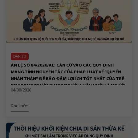
DÂN SỰ
ÁN LỆ SỐ 84/2026/AL: CĂN CỨ VÀO CÁC QUY ĐỊNH
MANG TÍNH NGUYÊN TẮC CỦA PHÁP LUẬT VỀ “QUYỀN
NHÂN THÂN” ĐỂ BẢO ĐẢM LỢI ÍCH TỐT NHẤT CỦA TRẺ
EM TRONG TRƯỜNG HỢP NGƯỜI NHẬN NUÔI LÀ NGƯỜI
04/08/2026
ĐỘC THÂN CHẾT
Đọc thêm