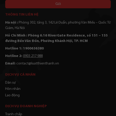
bạn
Alternative:
THÔNG TIN LIÊN HỆ
Hà nội :
Phòng 302, tầng 3, 142 Lê Duẩn, phường Văn Miếu – Quốc Tử
Giám, Hà Nội
Hồ Chí Minh : Phòng 6.16 RiverGate Residence, số 151 – 155
đường Bến Vân Đồn, Phường Khánh Hội, TP. HCM
Hotline 1: 1900636380
Hotline 2:
0903 217 988
Email:
contact@luatthienthanh.vn
DỊCH VỤ CÁ NHÂN
Dân sự
Hôn nhân
Lao động
DỊCH VỤ DOANH NGHIỆP
Tranh chấp