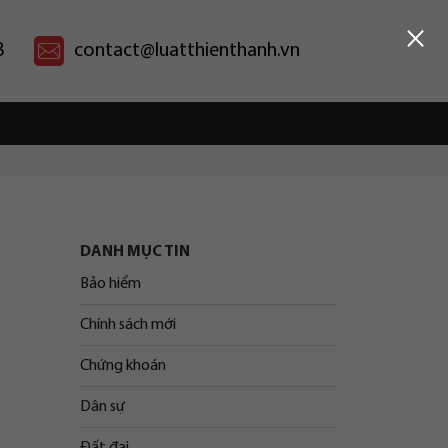
×
8
contact@luatthienthanh.vn
DANH MỤC TIN
Bảo hiểm
Chính sách mới
Chứng khoán
Dân sự
Đất đai