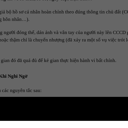
giả bộ hồ sơ cá nhân hoàn chỉnh theo đúng thông tin chủ đất (
ng hôn nhân…).
g người đóng thế, dán ảnh và vân tay của người này lên CCCD g
hoặc thậm chí là chuyển nhượng (đã xảy ra một số vụ việc trót l
 gian đó đã quá đủ để kẻ gian thực hiện hành vi bất chính.
Khi Nghi Ngờ
ủ các nguyên tắc sau:
 gốc ở nơi an toàn tuyệt đối.
à đất, bắt buộc phải làm mờ các thông tin quan trọng trên bản c
ửa, diện tích và sơ đồ thửa đất.