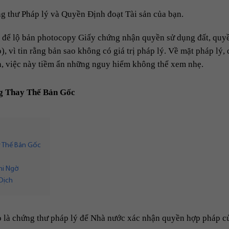
g thư Pháp lý và Quyền Định đoạt Tài sản của bạn.
 để lộ bản photocopy Giấy chứng nhận quyền sử dụng đất, quy
ỏ), vì tin rằng bản sao không có giá trị pháp lý. Về mặt pháp lý,
ch, việc này tiềm ẩn những nguy hiểm không thể xem nhẹ.
g Thay Thế Bản Gốc
y Thế Bản Gốc
hi Ngờ
Dịch
ỏ là chứng thư pháp lý để Nhà nước xác nhận quyền hợp pháp c