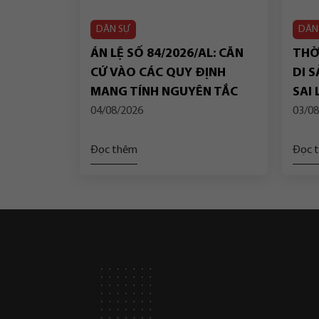
DÂN SỰ
DÂN
ÁN LỆ SỐ 84/2026/AL: CĂN
THỜI
CỨ VÀO CÁC QUY ĐỊNH
DI S
MANG TÍNH NGUYÊN TẮC
SAI
CỦA PHÁP LUẬT VỀ “QUYỀN
DỤN
04/08/2026
03/08
NHÂN THÂN” ĐỂ BẢO ĐẢM
TIẾ
LỢI ÍCH TỐT NHẤT CỦA TRẺ
TOÀ
Đọc thêm
Đọc 
EM TRONG TRƯỜNG HỢP
NGƯỜI NHẬN NUÔI LÀ
NGƯỜI ĐỘC THÂN CHẾT