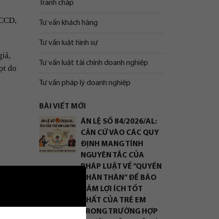
Tranh chấp
CCCD,
Tư vấn khách hàng
Tư vấn luật hình sự
iả,
Tư vấn luật tài chính doanh nghiệp
ọt do
Tư vấn pháp lý doanh nghiệp
BÀI VIẾT MỚI
ÁN LỆ SỐ 84/2026/AL:
CĂN CỨ VÀO CÁC QUY
ĐỊNH MANG TÍNH
NGUYÊN TẮC CỦA
PHÁP LUẬT VỀ “QUYỀN
NHÂN THÂN” ĐỂ BẢO
ĐẢM LỢI ÍCH TỐT
hụp Sổ
NHẤT CỦA TRẺ EM
TRONG TRƯỜNG HỢP