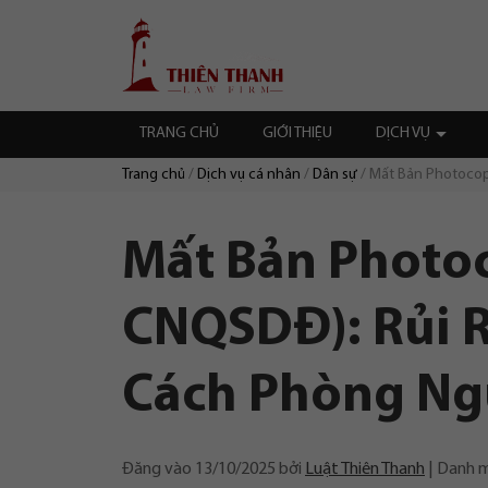
Chuyển
Trang
tới
chủ
nội
dung
TRANG CHỦ
GIỚI THIỆU
DỊCH VỤ
Trang chủ
Dịch vụ cá nhân
Dân sự
Mất Bản Photocopy
Duyệt:
Mất Bản Photoc
CNQSDĐ): Rủi R
Cách Phòng Ng
Đăng vào
13/10/2025
bởi
Luật Thiên Thanh
Danh 