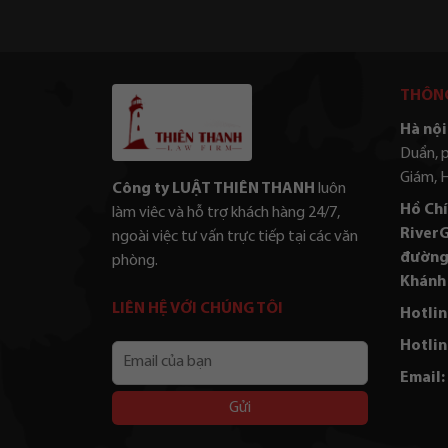
THÔNG
Hà nội 
Duẩn, 
Giám, 
Công ty LUẬT THIÊN THANH
luôn
Hồ Chí
làm viêc và hỗ trợ khách hàng 24/7,
RiverG
ngoài việc tư vấn trực tiếp tại các văn
đường
phòng.
Khánh 
LIÊN HỆ VỚI CHÚNG TÔI
Hotlin
Hotlin
Email
của
Email:
bạn
Alternative: