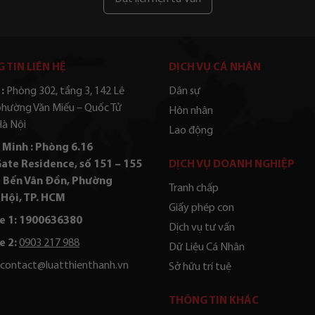
 TIN LIÊN HỆ
DỊCH VỤ CÁ NHÂN
:
Phòng 302, tầng 3, 142 Lê
Dân sự
phường Văn Miếu – Quốc Tử
Hôn nhân
Hà Nội
Lao động
 Minh : Phòng 6.16
ate Residence, số 151 – 155
DỊCH VỤ DOANH NGHIỆP
 Bến Vân Đồn, Phường
Tranh chấp
Hội, TP. HCM
Giấy phép con
e 1: 1900636380
Dịch vụ tư vấn
e 2:
0903 217 988
Dữ Liệu Cá Nhân
contact@luatthienthanh.vn
Sở hữu trí tuệ
THÔNG TIN KHÁC