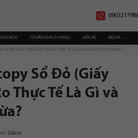
090321798
ĐỘI NGŨ
TƯ VẤN KHÁCH HÀNG
LIÊN HỆ
MEDIA
 Sổ Đỏ (Giấy CNQSDĐ): Rủi Ro Thực Tế Là Gì và Cách Phòng Ngừa?
opy Sổ Đỏ (Giấy
o Thực Tế Là Gì và
ừa?
mục:
Dân sự