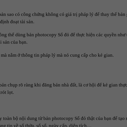
n sao có công chứng không có giá trị pháp lý để thay thế bản
định đoạt tài sản.
hông thể dùng bản photocopy Sổ đỏ để thực hiện các quyền như 
i sản của bạn.
, mà nằm ở thông tin pháp lý mà nó cung cấp cho kẻ gian.
 bản chụp rõ ràng khi đăng bán nhà đất, là cơ hội để kẻ gian thự
rót lọt.
 toàn bộ nội dung từ bản photocopy Sổ đỏ thật của bạn để tạo 
ng tin về số thửa, số sổ, ngày cấp, diện tích…