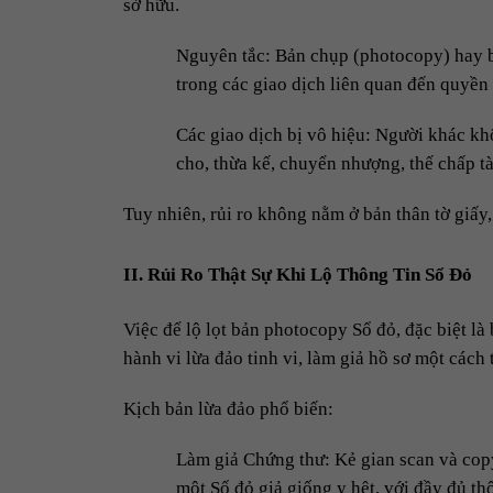
sở hữu.
Nguyên tắc: Bản chụp (photocopy) hay bả
trong các giao dịch liên quan đến quyền 
Các giao dịch bị vô hiệu: Người khác k
cho, thừa kế, chuyển nhượng, thế chấp tà
Tuy nhiên, rủi ro không nằm ở bản thân tờ giấy
II. Rủi Ro Thật Sự Khi Lộ Thông Tin Sổ Đỏ
Việc để lộ lọt bản photocopy Sổ đỏ, đặc biệt là
hành vi lừa đảo tinh vi, làm giả hồ sơ một cách t
Kịch bản lừa đảo phổ biến:
Làm giả Chứng thư: Kẻ gian scan và copy
một Sổ đỏ giả giống y hệt, với đầy đủ thô