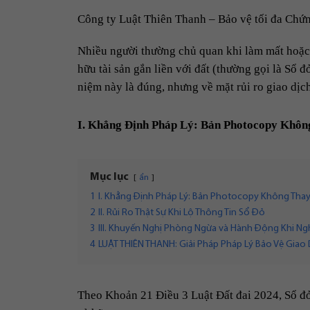
Công ty Luật Thiên Thanh – Bảo vệ tối đa Chứn
Nhiều người thường chủ quan khi làm mất hoặc
hữu tài sản gắn liền với đất (thường gọi là Sổ đ
niệm này là đúng, nhưng về mặt rủi ro giao dị
I. Khẳng Định Pháp Lý: Bản Photocopy Khôn
Mục lục
ẩn
1
I. Khẳng Định Pháp Lý: Bản Photocopy Không Tha
2
II. Rủi Ro Thật Sự Khi Lộ Thông Tin Sổ Đỏ
3
III. Khuyến Nghị Phòng Ngừa và Hành Động Khi Ng
4
LUẬT THIÊN THANH: Giải Pháp Pháp Lý Bảo Vệ Giao 
Theo Khoản 21 Điều 3 Luật Đất đai 2024, Sổ đ