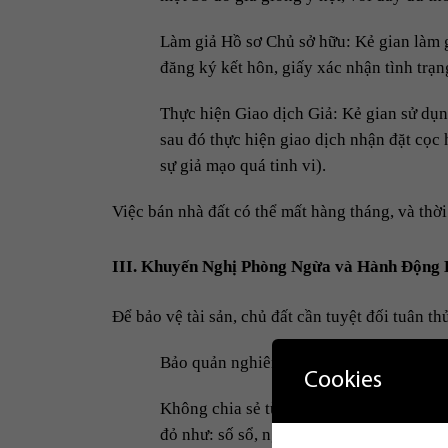
Làm giả Hồ sơ Chủ sở hữu: Kẻ gian làm 
đăng ký kết hôn, giấy xác nhận tình trạ
Thực hiện Giao dịch Giả: Kẻ gian sử dụn
sau đó thực hiện giao dịch nhận đặt cọc 
sự giả mạo quá tinh vi).
Việc bán nhà đất có thể mất hàng tháng, và thời
III. Khuyến Nghị Phòng Ngừa và Hành Động 
Để bảo vệ tài sản, chủ đất cần tuyệt đối tuân th
Bảo quản nghiêm ngặt: Cất giữ Sổ đỏ bản
Cookies
Không chia sẻ tùy tiện: Khi đăng bán nh
đỏ như: số sổ, ngày cấp, người cấp, số th