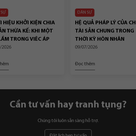
 SỰ
DÂN SỰ
 HIỆU KHỞI KIỆN CHIA
HỆ QUẢ PHÁP LÝ CỦA CH
ẢN THỪA KẾ: KHI MỘT
TÀI SẢN CHUNG TRONG
 LẦM TRONG VIỆC ÁP
THỜI KỲ HÔN NHÂN
G QUY ĐỊNH CHUYỂN
/2026
09/07/2026
P DẪN ĐẾN VIỆC HỦY
N BỘ BẢN ÁN SƠ THẨM
thêm
Đọc thêm
Cần tư vấn hay tranh tụng?
Chúng tôi luôn sẵn sàng hỗ trợ.
Đặt lịch hẹn tư vấn