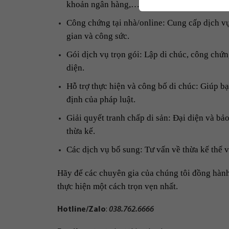
khoản ngân hàng,…
Công chứng tại nhà/online: Cung cấp dịch vụ 
gian và công sức.
Gói dịch vụ trọn gói: Lập di chúc, công chứ
diện.
Hỗ trợ thực hiện và công bố di chúc: Giúp bạ
định của pháp luật.
Giải quyết tranh chấp di sản: Đại diện và bả
thừa kế.
Các dịch vụ bổ sung: Tư vấn về thừa kế thế vị
Hãy để các chuyên gia của chúng tôi đồng hàn
thực hiện một cách trọn vẹn nhất.
Hotline/Zalo
:
038.762.6666