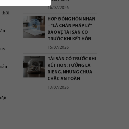
16/07/2026
 thời
HỢP ĐỒNG HÔN NHÂN
– “LÁ CHẮN PHÁP LÝ”
oàn
BẢO VỆ TÀI SẢN CÓ
TRƯỚC KHI KẾT HÔN
15/07/2026
quy
TÀI SẢN CÓ TRƯỚC KHI
KẾT HÔN: TƯỞNG LÀ
 sản
RIÊNG, NHƯNG CHƯA
CHẮC AN TOÀN
13/07/2026
được