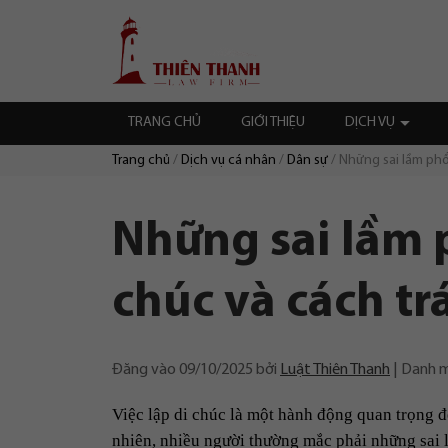
Chuyển
Trang
tới
chủ
nội
dung
TRANG CHỦ
GIỚI THIỆU
DỊCH VỤ
Trang chủ
Dịch vụ cá nhân
Dân sự
Những sai lầm phổ
Duyệt:
Những sai lầm p
chúc và cách t
Đăng vào
09/10/2025
bởi
Luật Thiên Thanh
Danh 
Việc lập di chúc là một hành động quan trọng 
nhiên, nhiều người thường mắc phải những sai l