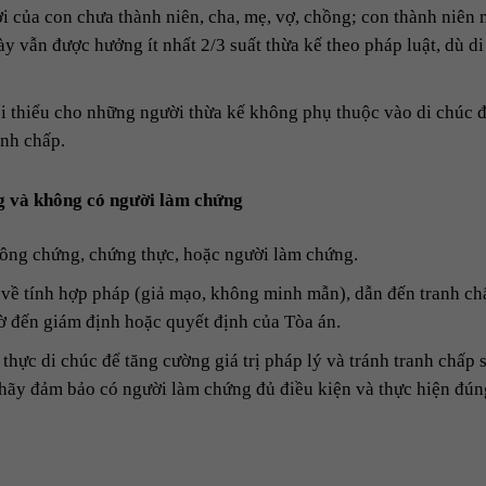
i của con chưa thành niên, cha, mẹ, vợ, chồng; con thành niên
 vẫn được hưởng ít nhất 2/3 suất thừa kế theo pháp luật, dù di
i thiểu cho những người thừa kế không phụ thuộc vào di chúc 
anh chấp.
g và không có người làm chứng
công chứng, chứng thực, hoặc người làm chứng.
ờ về tính hợp pháp (giả mạo, không minh mẫn), dẫn đến tranh ch
hờ đến giám định hoặc quyết định của Tòa án.
hực di chúc để tăng cường giá trị pháp lý và tránh tranh chấp 
hãy đảm bảo có người làm chứng đủ điều kiện và thực hiện đún