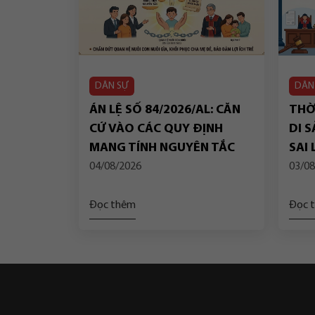
DÂN SỰ
DÂN
ÁN LỆ SỐ 84/2026/AL: CĂN
THỜI
CỨ VÀO CÁC QUY ĐỊNH
DI S
MANG TÍNH NGUYÊN TẮC
SAI
CỦA PHÁP LUẬT VỀ “QUYỀN
DỤN
04/08/2026
03/08
NHÂN THÂN” ĐỂ BẢO ĐẢM
TIẾ
LỢI ÍCH TỐT NHẤT CỦA TRẺ
TOÀ
Đọc thêm
Đọc 
EM TRONG TRƯỜNG HỢP
NGƯỜI NHẬN NUÔI LÀ
NGƯỜI ĐỘC THÂN CHẾT