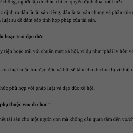
ợ chồng, người lập di chúc chỉ có quyền định đoạt một nửa.
c định rõ đâu là tài sản riêng, đâu là tài sản chung và phần của
 luật sư để đảm bảo tính hợp pháp của tài sản.
hi hoặc trái đạo đức
y tiện hoặc trái với chuẩn mực xã hội, ví dụ như “phải ly hôn v
ủa luật hoặc trái đạo đức xã hội sẽ làm cho di chúc bị vô hiệu
chúc phù hợp với pháp luật và đạo đức xã hội.
phụ thuộc vào di chúc”
i hết tài sản cho một người con mà không cần quan tâm đến vợ/