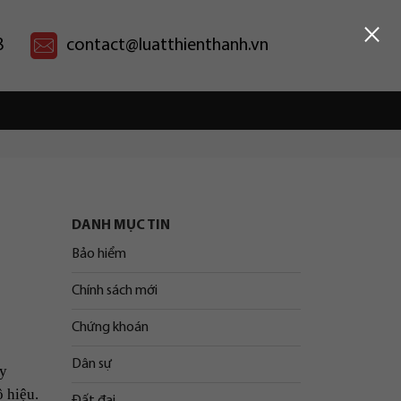
×
8
contact@luatthienthanh.vn
DANH MỤC TIN
Bảo hiểm
Chính sách mới
Chứng khoán
Dân sự
uy
 hiệu.
Đất đai