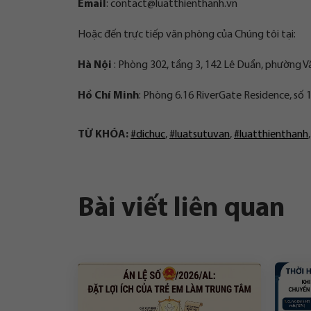
Email
:
contact@luatthienthanh.vn
Hoặc đến trực tiếp văn phòng của Chúng tôi tại:
Hà Nội
: Phòng 302, tầng 3, 142 Lê Duẩn, phường V
Hồ Chí Minh
: Phòng 6.16 RiverGate Residence, số
TỪ KHÓA:
#dichuc
,
#luatsutuvan
,
#luatthienthanh
Bài viết liên quan