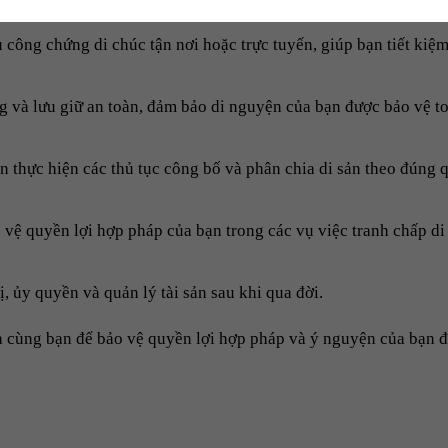
công chứng di chúc tận nơi hoặc trực tuyến, giúp bạn tiết kiệm
ng và lưu giữ an toàn, đảm bảo di nguyện của bạn được bảo vệ t
n thực hiện các thủ tục công bố và phân chia di sản theo đúng 
o vệ quyền lợi hợp pháp của bạn trong các vụ việc tranh chấp di
, ủy quyền và quản lý tài sản sau khi qua đời.
h cùng bạn để bảo vệ quyền lợi hợp pháp và ý nguyện của bạn 