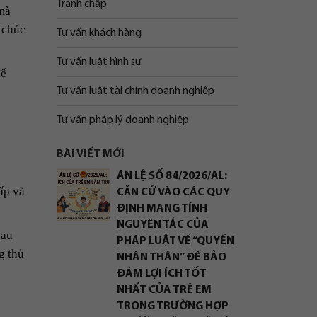
Tranh chấp
 mà
 chúc
Tư vấn khách hàng
Tư vấn luật hình sự
để
Tư vấn luật tài chính doanh nghiệp
Tư vấn pháp lý doanh nghiệp
BÀI VIẾT MỚI
ÁN LỆ SỐ 84/2026/AL:
ấp và
CĂN CỨ VÀO CÁC QUY
ĐỊNH MANG TÍNH
NGUYÊN TẮC CỦA
sau
PHÁP LUẬT VỀ “QUYỀN
g thủ
NHÂN THÂN” ĐỂ BẢO
ĐẢM LỢI ÍCH TỐT
NHẤT CỦA TRẺ EM
TRONG TRƯỜNG HỢP