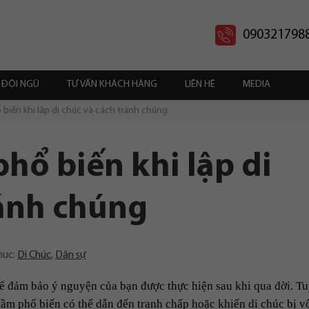
090321798
ĐỘI NGŨ
TƯ VẤN KHÁCH HÀNG
LIÊN HỆ
MEDIA
 biến khi lập di chúc và cách tránh chúng
hổ biến khi lập di
ránh chúng
mục:
Di Chúc
,
Dân sự
để đảm bảo ý nguyện của bạn được thực hiện sau khi qua đời. T
ầm phổ biến có thể dẫn đến tranh chấp hoặc khiến di chúc bị vô