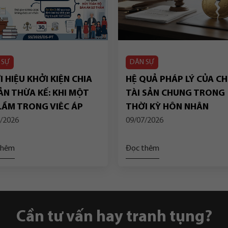
 SỰ
DÂN SỰ
 HIỆU KHỞI KIỆN CHIA
HỆ QUẢ PHÁP LÝ CỦA CH
ẢN THỪA KẾ: KHI MỘT
TÀI SẢN CHUNG TRONG
 LẦM TRONG VIỆC ÁP
THỜI KỲ HÔN NHÂN
G QUY ĐỊNH CHUYỂN
/2026
09/07/2026
P DẪN ĐẾN VIỆC HỦY
N BỘ BẢN ÁN SƠ THẨM
thêm
Đọc thêm
Cần tư vấn hay tranh tụng?