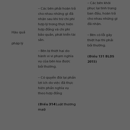
– Các bên khôi
phục lại tình trạng
– Các bên phải hoàn trả
ban đầu, hoàn trả
cho nhau những gì đã
cho nhau những gì
nhận sau khi trừ chi phí
đã nhận.
hợp lý trong thực hiện
hợp đồng và chi phí
Hậu quả
bảo quản, phát triển tài
– Bên có lỗi gây
sản.
thiệt hại thì phải
pháp lý
bồi thường.
– Bên bị thiệt hại do
hành vi vi phạm nghĩa
(
Điều 131 BLDS
vụ của bên kia được
2015)
bồi thường.
– Có quyền đòi lại phần
lợi ích do việc đã thực
hiện phần nghĩa vụ
theo hợp đồng
(Điều
314
Luật thương
mại
)