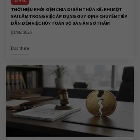
DÂN SỰ
THỜI HIỆU KHỞI KIỆN CHIA DI SẢN THỪA KẾ: KHI MỘT
SAI LẦM TRONG VIỆC ÁP DỤNG QUY ĐỊNH CHUYỂN TIẾP
DẪN ĐẾN VIỆC HỦY TOÀN BỘ BẢN ÁN SƠ THẨM
03/08/2026
Đọc thêm