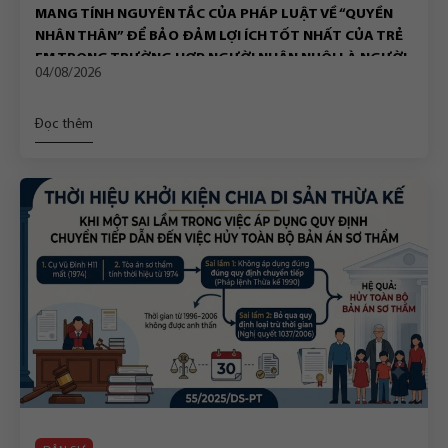
MANG TÍNH NGUYÊN TẮC CỦA PHÁP LUẬT VỀ “QUYỀN
NHÂN THÂN” ĐỂ BẢO ĐẢM LỢI ÍCH TỐT NHẤT CỦA TRẺ
EM TRONG TRƯỜNG HỢP NGƯỜI NHẬN NUÔI LÀ NGƯỜI
04/08/2026
ĐỘC THÂN CHẾT
Đọc thêm