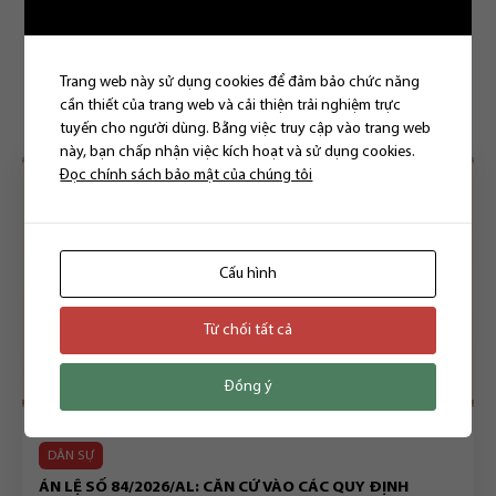
Bài viết liên quan
Trang web này sử dụng cookies để đảm bảo chức năng
cần thiết của trang web và cải thiện trải nghiệm trực
tuyến cho người dùng. Bằng việc truy cập vào trang web
này, bạn chấp nhận việc kích hoạt và sử dụng cookies.
Đọc chính sách bảo mật của chúng tôi
Cấu hình
Từ chối tất cả
Đồng ý
DÂN SỰ
ÁN LỆ SỐ 84/2026/AL: CĂN CỨ VÀO CÁC QUY ĐỊNH