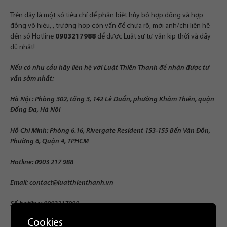
Trên đây là một số tiêu chí để phân biệt hủy bỏ hợp đồng và hợp
đồng vô hiệu, , trường hợp còn vấn đề chưa rõ, mời anh/chị liên hệ
đến số Hotline
0903217988
để được Luật sư tư vấn kịp thời và đầy
đủ nhất!
Nếu có nhu cầu hãy liên hệ với Luật Thiên Thanh để nhận được tư
vấn sớm nhất:
Hà Nội : Phòng 302, tầng 3, 142 Lê Duẩn, phường Khâm Thiên, quận
Đống Đa, Hà Nội
Hồ Chí Minh: Phòng 6.16, Rivergate Resident 153-155 Bến Vân Đồn,
Phường 6, Quận 4, TPHCM
Hotline: 0903 217 988
Email:
contact@luatthienthanh.vn
Số hotline: 0903217988
Cookies
TỪ KHÓA:
#phanbiethopdong