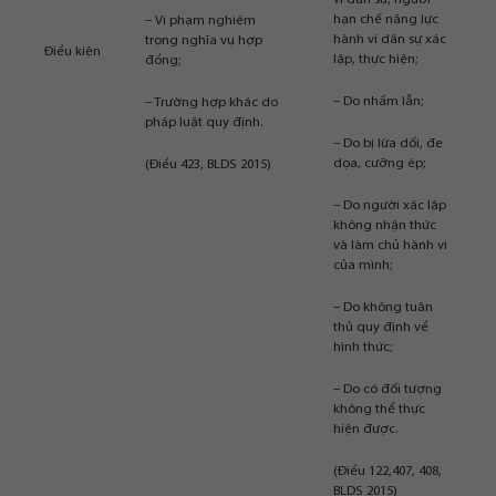
vi dân sự, người
hạn chế năng lực
– Vi phạm nghiêm
hành vi dân sự xác
trọng nghĩa vụ hợp
Điều kiện
lập, thực hiện;
đồng;
– Do nhầm lẫn;
– Trường hợp khác do
pháp luật quy định.
– Do bị lừa dối, đe
dọa, cưỡng ép;
(Điều 423, BLDS 2015)
– Do người xác lập
không nhận thức
và làm chủ hành vi
của mình;
– Do không tuân
thủ quy định về
hình thức;
– Do có đối tượng
không thể thực
hiện được.
(Điều 122,407, 408,
BLDS 2015)