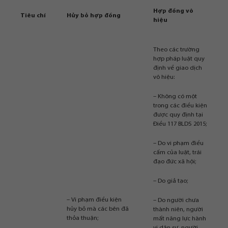
Hợp đồng vô
Tiêu chí
Hủy bỏ hợp đồng
hiệu
Theo các trường
hợp pháp luật quy
định về giao dịch
vô hiệu:
– Không có một
trong các điều kiện
được quy định tại
Điều 117 BLDS 2015;
– Do vi phạm điều
cấm của luật, trái
đạo đức xã hội;
– Do giả tạo;
– Vi phạm điều kiện
– Do người chưa
hủy bỏ mà các bên đã
thành niên, người
thỏa thuận;
mất năng lực hành