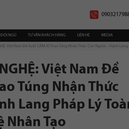
090321798
ĐỘI NGŨ
TƯ VẤN KHÁCH HÀNG
LIÊN HỆ
MEDIA
: Việt Nam Đề Xuất CẤM AI Thao Túng Nhận Thức Con Người – Hành Lang Ph
NGHỆ: Việt Nam Đề
hao Túng Nhận Thức
nh Lang Pháp Lý Toà
uệ Nhân Tạo