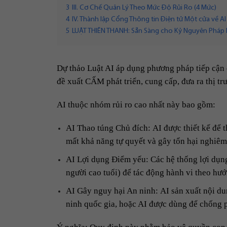
3
III. Cơ Chế Quản Lý Theo Mức Độ Rủi Ro (4 Mức)
4
IV. Thành lập Cổng Thông tin Điện tử Một cửa về AI
5
LUẬT THIÊN THANH: Sẵn Sàng cho Kỷ Nguyên Pháp L
Dự thảo Luật AI áp dụng phương pháp tiếp cận d
đề xuất CẤM phát triển, cung cấp, đưa ra thị t
AI thuộc nhóm rủi ro cao nhất này bao gồm:
AI Thao túng Chủ đích: AI được thiết kế để 
mất khả năng tự quyết và gây tổn hại nghiêm 
AI Lợi dụng Điểm yếu: Các hệ thống lợi dụng
người cao tuổi) để tác động hành vi theo hướ
AI Gây nguy hại An ninh: AI sản xuất nội d
ninh quốc gia, hoặc AI được dùng để chống 