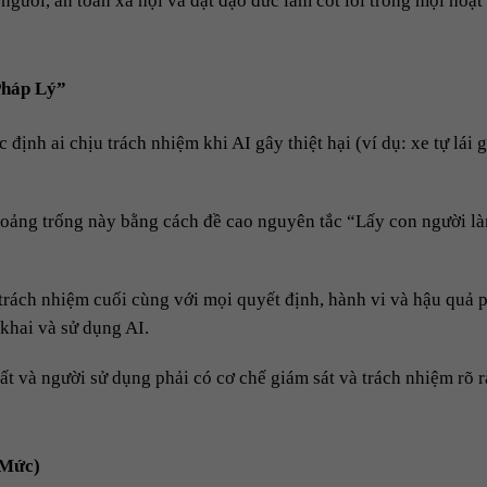
gười, an toàn xã hội và đặt đạo đức làm cốt lõi trong mọi hoạt
Pháp Lý”
 định ai chịu trách nhiệm khi AI gây thiệt hại (ví dụ: xe tự lái g
hoảng trống này bằng cách đề cao nguyên tắc “Lấy con người l
trách nhiệm cuối cùng với mọi quyết định, hành vi và hậu quả 
n khai và sử dụng AI.
ất và người sử dụng phải có cơ chế giám sát và trách nhiệm rõ 
 Mức)