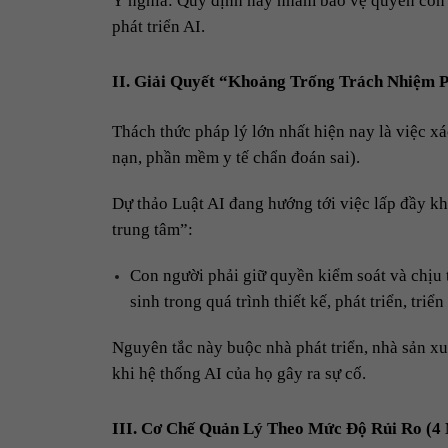
Ý nghĩa: Quy định này nhằm bảo vệ quyền con n
phát triển AI.
II. Giải Quyết “Khoảng Trống Trách Nhiệm 
Thách thức pháp lý lớn nhất hiện nay là việc xác
nạn, phần mềm y tế chẩn đoán sai).
Dự thảo Luật AI đang hướng tới việc lấp đầy k
trung tâm”:
Con người phải giữ quyền kiểm soát và chịu 
sinh trong quá trình thiết kế, phát triển, triể
Nguyên tắc này buộc nhà phát triển, nhà sản xu
khi hệ thống AI của họ gây ra sự cố.
III. Cơ Chế Quản Lý Theo Mức Độ Rủi Ro (4