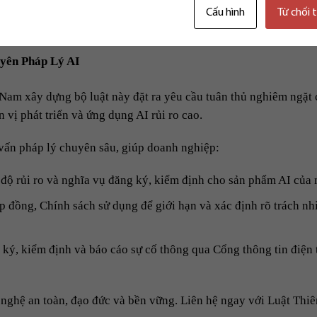
Cấu hình
Từ chối 
ra thị trường.
ên Pháp Lý AI
t Nam xây dựng bộ luật này đặt ra yêu cầu tuân thủ nghiêm ngặt
 vị phát triển và ứng dụng AI rủi ro cao.
vấn pháp lý chuyên sâu, giúp doanh nghiệp:
 độ rủi ro và nghĩa vụ đăng ký, kiểm định cho sản phẩm AI của 
đồng, Chính sách sử dụng để giới hạn và xác định rõ trách n
 ký, kiểm định và báo cáo sự cố thông qua Cổng thông tin điện 
 nghệ an toàn, đạo đức và bền vững. Liên hệ ngay với Luật Thiê