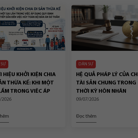
 SỰ
DÂN SỰ
 HIỆU KHỞI KIỆN CHIA
HỆ QUẢ PHÁP LÝ CỦA CH
ẢN THỪA KẾ: KHI MỘT
TÀI SẢN CHUNG TRONG
 LẦM TRONG VIỆC ÁP
THỜI KỲ HÔN NHÂN
G QUY ĐỊNH CHUYỂN
/2026
09/07/2026
P DẪN ĐẾN VIỆC HỦY
N BỘ BẢN ÁN SƠ THẨM
thêm
Đọc thêm