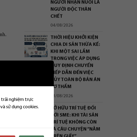
NGƯỜI NHẬN NUÔI LÀ
NGƯỜI ĐỘC THÂN
CHẾT
04/08/2026
nh.
THỜI HIỆU KHỞI KIỆN
CHIA DI SẢN THỪA KẾ:
KHI MỘT SAI LẦM
TRONG VIỆC ÁP DỤNG
QUY ĐỊNH CHUYỂN
TIẾP DẪN ĐẾN VIỆC
HỦY TOÀN BỘ BẢN ÁN
SƠ THẨM
cao
03/08/2026
 trải nghiệm trực
 và sử dụng cookies.
SỞ HỮU TRÍ TUỆ ĐỐI
VỚI SME: KHI TÀI SẢN
TRÍ TUỆ KHÔNG CÒN
LÀ CÂU CHUYỆN “NẰM
TRÊN GIẤY”