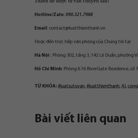
Thanh để được tư vấn chuyên sâu!
Hotline/Zalo
:
090.321.7988
Email
:
contact@luatthienthanh.vn
Hoặc đến trực tiếp văn phòng của Chúng tôi tại:
Hà Nội
: Phòng 302, tầng 3, 142 Lê Duẩn, phường V
Hồ Chí Minh
: Phòng 6.16 RiverGate Residence, số
TỪ KHÓA:
#luatsutuvan
,
#luatthienthanh
,
AI
,
cong
Bài viết liên quan