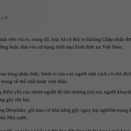
ý AI
ựa trên rủi ro, trong đó, loại AI có Rủi ro Không Chấp nhận đư
rường hoặc đưa vào sử dụng dưới mọi hình thức tại Việt Nam.
thao túng nhận thức, hành vi của con người một cách có chủ đíc
trọng về thể chất hoặc tinh thần.
 điểm yếu của nhóm người dễ tổn thương (trẻ em, người khuyết 
ng gây tổn hại.
ung Deepfake, giả mạo có khả năng gây nguy hại nghiêm trọng 
phá Nhà nước.