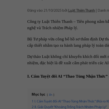
Đăng vào
21/10/2025
bởi
Luật Thiên Thanh
Danh 
Công ty Luật Thiên Thanh – Tiên phong nắm bắt
nghệ và Trách nhiệm Pháp lý.
Bộ Tư pháp vừa công bố hồ sơ thẩm định Dự thảo
cấp thiết nhằm tạo ra hành lang pháp lý toàn d
Dự thảo Luật không chỉ khuyến khích đổi mới mà
nhiệm, đặc biệt là đề xuất cấm phát triển các A
I. Cấm Tuyệt đối AI “Thao Túng Nhận Thức”
Mục lục
ẩn
1
I. Cấm Tuyệt đối AI “Thao Túng Nhận Thức” (Rủi r
2
II. Giải Quyết “Khoảng Trống Trách Nhiệm Pháp Lý”