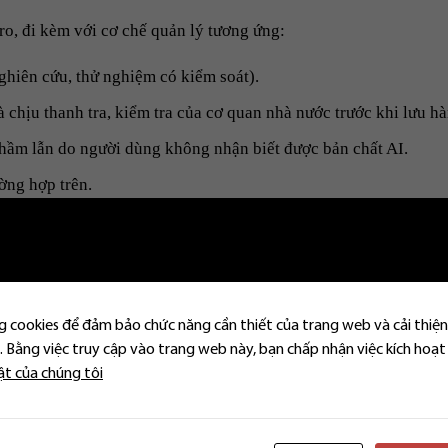
ro, đi kèm với cơ chế quản lý tương ứng:
ghiên cứu, thử nghiệm có kiểm soát).
 chịu thanh tra, kiểm tra của cơ quan nhà nước trước khi lưu hà
nhầm lẫn do người dùng không nhận biết được bản chất AI.
ờng hợp trên.
a về AI
thành lập Cổng thông tin điện tử một cửa về AI. Các AI rủi ro 
 trước khi lưu hành.
 cookies để đảm bảo chức năng cần thiết của trang web và cải thiện
 Bằng việc truy cập vào trang web này, bạn chấp nhận việc kích hoạt
ật của chúng tôi
hân loại, đăng ký AI.
ẩn kỹ thuật.