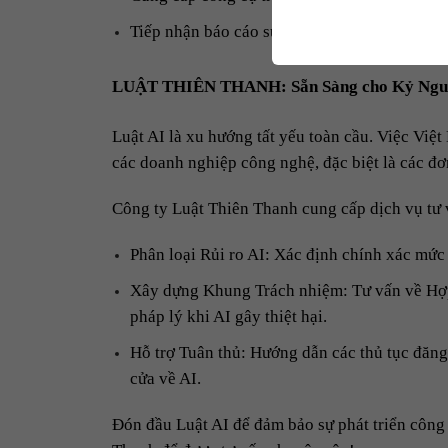
Tiếp nhận báo cáo sự cố sau khi AI được đưa 
LUẬT THIÊN THANH: Sẵn Sàng cho Kỷ Nguy
Luật AI là xu hướng tất yếu toàn cầu. Việc Việ
các doanh nghiệp công nghệ, đặc biệt là các đơn
Công ty Luật Thiên Thanh cung cấp dịch vụ tư 
Phân loại Rủi ro AI: Xác định chính xác mức
Xây dựng Khung Trách nhiệm: Tư vấn về Hợp 
pháp lý khi AI gây thiệt hại.
Hỗ trợ Tuân thủ: Hướng dẫn các thủ tục đăng
cửa về AI.
Đón đầu Luật AI để đảm bảo sự phát triển công