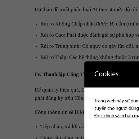
Dự thảo đề xuất phân loại AI theo 4 mức độ rủi 
Rủi ro Không Chấp nhận được: Bị cấm (trừ n
Rủi ro Cao: Phải được đánh giá sự phù hợp và
Rủi ro Trung bình: Có nguy cơ gây lừa dối, 
Rủi ro Thấp: Các hệ thống không thuộc 3 trư
Cookies
IV. Thành lập Cổng Thông tin Điện tử Một cử
Để quản lý hiệu quả, Dự thảo Luật cũng đề xuất 
phải đăng ký trên Cổng này trong vòng 30 ngày
Trang web này sử dụng
tuyến cho người dùng.
Cổng thông tin sẽ là kênh ưu tiên để:
Đọc chính sách bảo m
Tiếp nhận, trả lời các vấn đề liên quan đến p
Cung cấp công cụ tra cứu pháp luật, tiêu chu