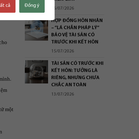
tất cả
Đồng ý
16/07/2026
HỢP ĐỒNG HÔN NHÂN
– “LÁ CHẮN PHÁP LÝ”
BẢO VỆ TÀI SẢN CÓ
 cho
TRƯỚC KHI KẾT HÔN
15/07/2026
TÀI SẢN CÓ TRƯỚC KHI
KẾT HÔN: TƯỞNG LÀ
RIÊNG, NHƯNG CHƯA
mình.
CHẮC AN TOÀN
hiệm
13/07/2026
tử một
n