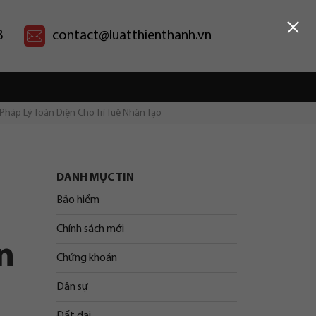
×
8
contact@luatthienthanh.vn
áp Lý Toàn Diện Cho Trí Tuệ Nhân Tạo
DANH MỤC TIN
Bảo hiểm
Chính sách mới
n
Chứng khoán
Dân sự
Đất đai