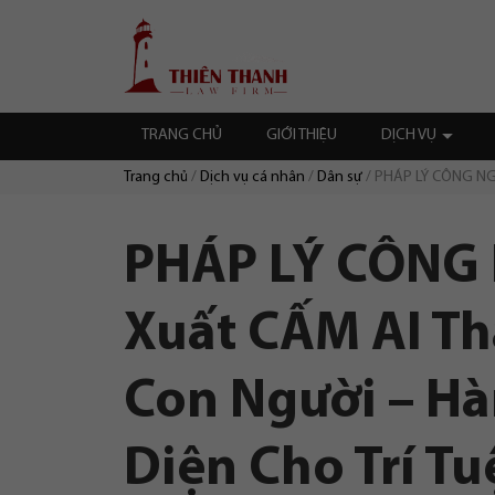
Chuyển
Trang
tới
chủ
nội
dung
TRANG CHỦ
GIỚI THIỆU
DỊCH VỤ
Trang chủ
Dịch vụ cá nhân
Dân sự
PHÁP LÝ CÔNG NGHỆ
Duyệt:
PHÁP LÝ CÔNG 
Xuất CẤM AI T
Con Người – Hà
Diện Cho Trí T