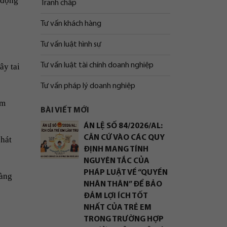
 động
Tranh chấp
Tư vấn khách hàng
Tư vấn luật hình sự
Tư vấn luật tài chính doanh nghiệp
ây tai
Tư vấn pháp lý doanh nghiệp
àm
BÀI VIẾT MỚI
ÁN LỆ SỐ 84/2026/AL:
CĂN CỨ VÀO CÁC QUY
phát
ĐỊNH MANG TÍNH
NGUYÊN TẮC CỦA
PHÁP LUẬT VỀ “QUYỀN
ràng
NHÂN THÂN” ĐỂ BẢO
ĐẢM LỢI ÍCH TỐT
NHẤT CỦA TRẺ EM
TRONG TRƯỜNG HỢP