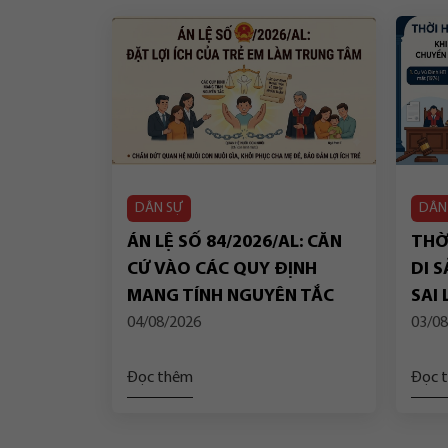
DÂN SỰ
DÂN
ÁN LỆ SỐ 84/2026/AL: CĂN
THỜI
CỨ VÀO CÁC QUY ĐỊNH
DI S
MANG TÍNH NGUYÊN TẮC
SAI
CỦA PHÁP LUẬT VỀ “QUYỀN
DỤN
04/08/2026
03/08
NHÂN THÂN” ĐỂ BẢO ĐẢM
TIẾ
LỢI ÍCH TỐT NHẤT CỦA TRẺ
TOÀ
Đọc thêm
Đọc 
EM TRONG TRƯỜNG HỢP
NGƯỜI NHẬN NUÔI LÀ