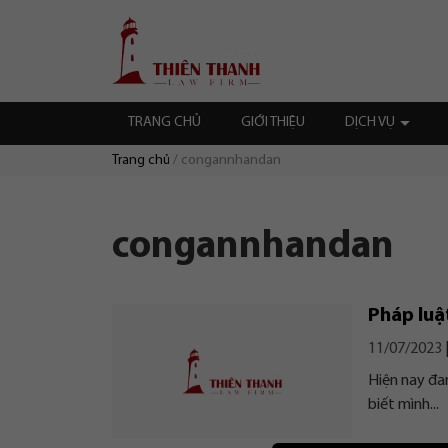
Chuyển
Trang
tới
chủ
nội
dung
TRANG CHỦ
GIỚI THIỆU
DỊCH VỤ
Trang chủ
congannhandan
Duyệt:
congannhandan
Pháp luậ
11/07/2023
Hiện nay đa
biết mình...