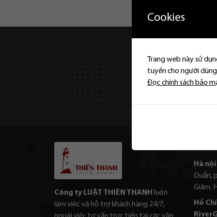
Cookies
Trang web này sử dụng
tuyến cho người dùng.
Đọc chính sách bảo m
THÔNG
Hà nội 
Duẩn, 
Giám, 
Công ty LUẬT THIÊN THANH
luôn
Hồ Chí
làm viêc và hỗ trợ khách hàng 24/7,
RiverG
ngoài việc tư vấn trực tiếp tại các văn