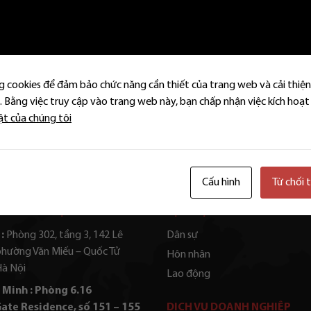
Cần tư vấn hay tranh tụng?
 cookies để đảm bảo chức năng cần thiết của trang web và cải thiện
 Bằng việc truy cập vào trang web này, bạn chấp nhận việc kích hoạt
Chúng tôi luôn sẵn sàng hỗ trợ.
ật của chúng tôi
Đặt lịch hẹn tư vấn
Cấu hình
Từ chối 
 TIN LIÊN HỆ
DỊCH VỤ CÁ NHÂN
:
Phòng 302, tầng 3, 142 Lê
Dân sự
phường Văn Miếu – Quốc Tử
Hôn nhân
Hà Nội
Lao động
 Minh : Phòng 6.16
ate Residence, số 151 – 155
DỊCH VỤ DOANH NGHIỆP