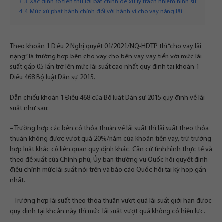
3
3. Xác định số tiền thu lợi bất chính để xử lý trách nhiệm hình sự
4
4. Mức xử phạt hành chính đối với hành vi cho vay nặng lãi
Theo khoản 1 Điều 2 Nghị quyết 01/2021/NQ-HĐTP thì “cho vay lãi
nặng” là trường hợp bên cho vay cho bên vay vay tiền với mức lãi
suất gấp 05 lần trở lên mức lãi suất cao nhất quy định tại khoản 1
Điều 468
Bộ luật Dân sự 2015
.
Dẫn chiếu khoản 1 Điều 468 của
Bộ luật Dân sự 2015
quy định về lãi
suất như sau:
– Trường hợp các bên có thỏa thuận về lãi suất thì lãi suất theo thỏa
thuận không được vượt quá 20%/năm của khoản tiền vay, trừ trường
hợp luật khác có liên quan quy định khác. Căn cứ tình hình thực tế và
theo đề xuất của Chính phủ, Ủy ban thường vụ Quốc hội quyết định
điều chỉnh mức lãi suất nói trên và báo cáo Quốc hội tại kỳ họp gần
nhất.
– Trường hợp lãi suất theo thỏa thuận vượt quá lãi suất giới hạn được
quy định tại khoản này thì mức lãi suất vượt quá không có hiệu lực.