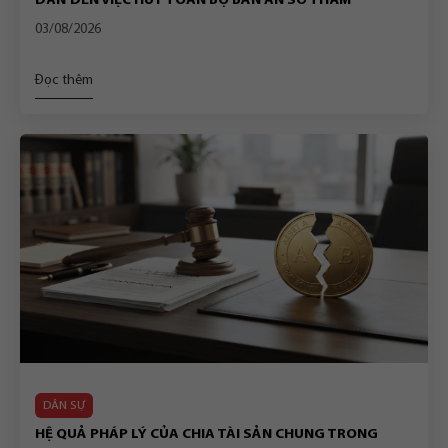
DẪN ĐẾN VIỆC HỦY TOÀN BỘ BẢN ÁN SƠ THẨM
03/08/2026
Đọc thêm
DÂN SỰ
HỆ QUẢ PHÁP LÝ CỦA CHIA TÀI SẢN CHUNG TRONG