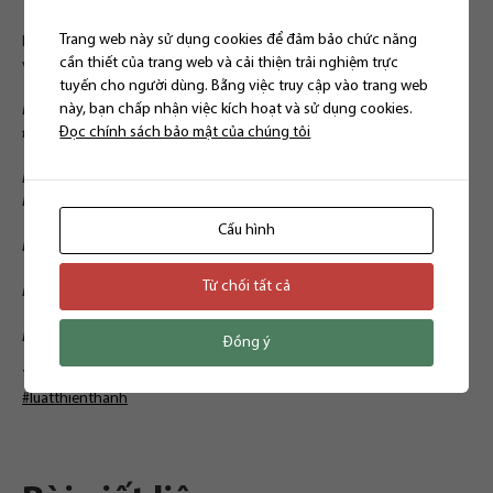
Trang web này sử dụng cookies để đảm bảo chức năng
Lưu ý: Đây là mức phạt hành chính với cá nhân, nếu tổ chức có hành
cần thiết của trang web và cải thiện trải nghiệm trực
vi vi phạm thì phạt gấp đôi.
tuyến cho người dùng. Bằng việc truy cập vào trang web
này, bạn chấp nhận việc kích hoạt và sử dụng cookies.
Hà Nội : Phòng 302, tầng 3, 142 Lê Duẩn, phường Khâm Thiên, quận
Đọc chính sách bảo mật của chúng tôi
Đống Đa, Hà Nội
Hồ Chí Minh: Phòng 6.16 RiverGate Residence, số 151 – 155 đường
Bến Vân Đồn, Phường 6, Quận 4, TP. HCM
Cấu hình
Facebook:
https://www.facebook.com/luatsuthuongmai
Từ chối tất cả
Hotline: 0903 217 988
Email:
contact@luatthienthanh.vn
Đồng ý
TỪ KHÓA:
#chovaynanglai
,
#dansu
,
#hinhsu
,
#luatsutuvan
,
#luatthienthanh