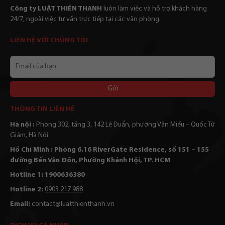
Công ty LUẬT THIÊN THANH
luôn làm viêc và hỗ trợ khách hàng
24/7, ngoài việc tư vấn trực tiếp tại các văn phòng.
LIÊN HỆ VỚI CHÚNG TÔI
Email
của
bạn
Alternative:
THÔNG TIN LIÊN HỆ
Hà nội :
Phòng 302, tầng 3, 142 Lê Duẩn, phường Văn Miếu – Quốc Tử
Giám, Hà Nội
Hồ Chí Minh : Phòng 6.16 RiverGate Residence, số 151 – 155
đường Bến Vân Đồn, Phường Khánh Hội, TP. HCM
Hotline 1: 1900636380
Hotline 2:
0903 217 988
Email:
contact@luatthienthanh.vn