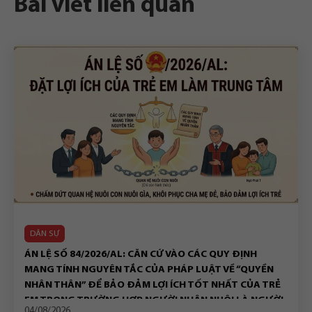
Bài viết liên quan
DÂN SỰ
ÁN LỆ SỐ 84/2026/AL: CĂN CỨ VÀO CÁC QUY ĐỊNH
MANG TÍNH NGUYÊN TẮC CỦA PHÁP LUẬT VỀ “QUYỀN
NHÂN THÂN” ĐỂ BẢO ĐẢM LỢI ÍCH TỐT NHẤT CỦA TRẺ
EM TRONG TRƯỜNG HỢP NGƯỜI NHẬN NUÔI LÀ NGƯỜI
04/08/2026