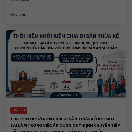
ĐỘC THÂN CHẾT
Đọc thêm
DÂN SỰ
THỜI HIỆU KHỞI KIỆN CHIA DI SẢN THỪA KẾ: KHI MỘT
SAI LẦM TRONG VIỆC ÁP DỤNG QUY ĐỊNH CHUYỂN TIẾP