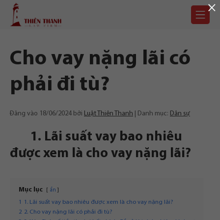
×
Chuyển
Trang
tới
chủ
nội
dung
Cho vay nặng lãi có
phải đi tù?
Đăng vào
18/06/2024
bởi
Luật Thiên Thanh
Danh mục:
Dân sự
1. Lãi suất vay bao nhiêu
được xem là cho vay nặng lãi?
Mục lục
ẩn
1
1. Lãi suất vay bao nhiêu được xem là cho vay nặng lãi?
2
2. Cho vay nặng lãi có phải đi tù?