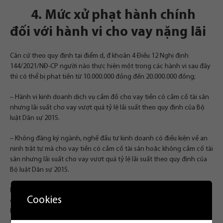
4. Mức xử phạt hành chính
đối với hành vi cho vay nặng lãi
Căn cứ theo quy định tại điểm d, đ khoản 4 Điều 12 Nghị định
144/2021/NĐ-CP người nào thực hiện một trong các hành vi sau đây
thì có thể bị phạt tiền từ 10.000.000 đồng đến 20.000.000 đồng;
– Hành vi kinh doanh dịch vụ cầm đồ cho vay tiền có cầm cố tài sản
nhưng lãi suất cho vay vượt quá tỷ lệ lãi suất theo quy định của Bộ
luật Dân sự 2015.
– Không đăng ký ngành, nghề đầu tư kinh doanh có điều kiện về an
ninh trật tự mà cho vay tiền có cầm cố tài sản hoặc không cầm cố tài
sản nhưng lãi suất cho vay vượt quá tỷ lệ lãi suất theo quy định của
Bộ luật Dân sự 2015.
Ngoài ra điểm a khoản 7 Điều 12 Nghị định 144/2021/NĐ-CP còn quy
Cookies
định biện pháp khắc phục hậu quả, theo đó các đối tượng sẽ phải
buộc nộp lại số lợi bất hợp pháp có được đối với hành vi cho vay lãi
vượt mức quy định.