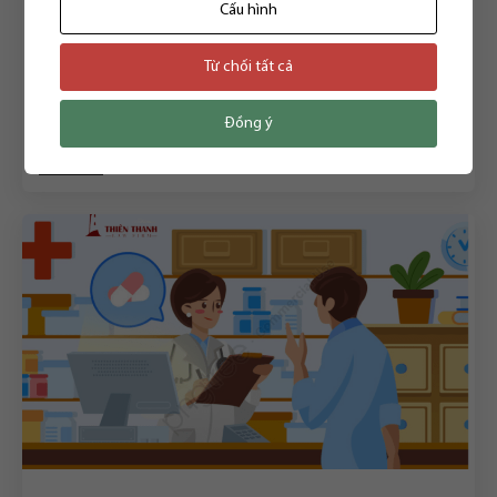
Cấu hình
GIẤY PHÉP CON
Thủ Tục Đăng Ký Kinh Doanh Dịch Vụ Dạy Thêm: Những
Điều Cần Biết
Từ chối tất cả
08/07/2025
Đồng ý
Đọc thêm