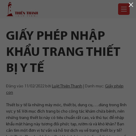
×
Chuyển
Trang
tới
chủ
nội
dung
GIẤY PHÉP NHẬP
KHẨU TRANG THIẾT
BỊ Y TẾ
Đăng vào
11/02/2022
bởi
Luật Thiên Thanh
Danh mục:
Giấy phép
con
Thiết bị y tế là những máy móc, thiết bị, dụng cụ,….dùng trong lĩnh
vực y tế. Với mục đích trang bị cho công tác khám chữa bệnh, nên
những trang thiết bị này có tiêu chuẩn rất cao, và thủ tục để nhập
khẩu mặt hàng này tương đối phức tạp, rườm rà và khó khăn? Bạn
cần tìm một đơn vị tư vấn và hỗ trợ dịch vụ về trang thiết bị y tế?