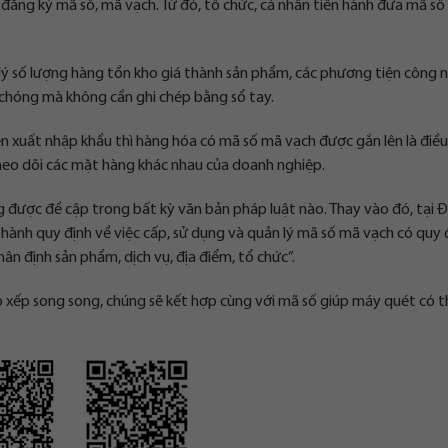
đăng ký mã số, mã vạch. Từ đó, tổ chức, cá nhân tiến hành đưa mã s
ý số lượng hàng tồn kho giá thành sản phẩm, các phương tiện công 
 chóng mà không cần ghi chép bằng sổ tay.
iện xuất nhập khẩu thì hàng hóa có mã số mã vạch được gắn lên là điề
theo dõi các mặt hàng khác nhau của doanh nghiệp.
g được đề cập trong bất kỳ văn bản pháp luật nào. Thay vào đó, tại Đ
nh quy định về việc cấp, sử dụng và quản lý mã số mã vạch có quy đ
n định sản phẩm, dịch vụ, địa điểm, tổ chức”.
p xếp song song, chúng sẽ kết hợp cùng với mã số giúp máy quét có 