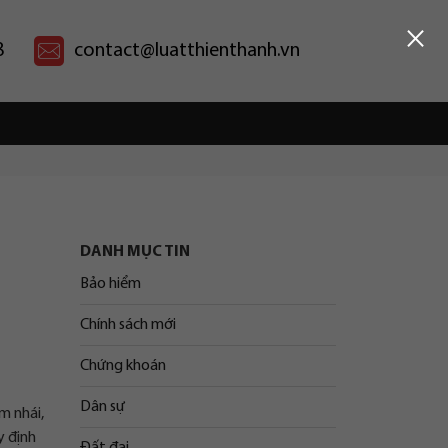
×
8
contact@luatthienthanh.vn
DANH MỤC TIN
Bảo hiểm
Chính sách mới
Chứng khoán
Dân sự
m nhái,
y định
Đất đai