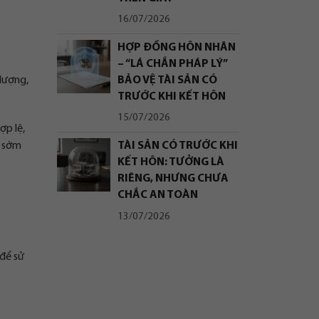
16/07/2026
HỢP ĐỒNG HÔN NHÂN
– “LÁ CHẮN PHÁP LÝ”
BẢO VỆ TÀI SẢN CÓ
 lượng,
TRƯỚC KHI KẾT HÔN
15/07/2026
ợp lệ,
n sớm
TÀI SẢN CÓ TRƯỚC KHI
KẾT HÔN: TƯỞNG LÀ
RIÊNG, NHƯNG CHƯA
CHẮC AN TOÀN
13/07/2026
 để sử