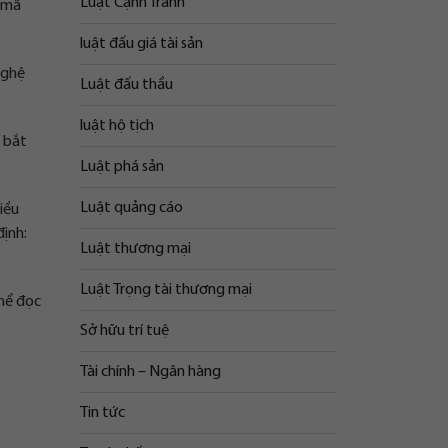
Luật Cạnh Tranh
ố mã
luật đấu giá tài sản
nghệ
Luật đấu thầu
luật hộ tịch
u bắt
Luật phá sản
Luật quảng cáo
iều
ịnh:
Luật thương mại
Luật Trọng tài thương mại
thể đọc
Sở hữu trí tuệ
Tài chính – Ngân hàng
Tin tức