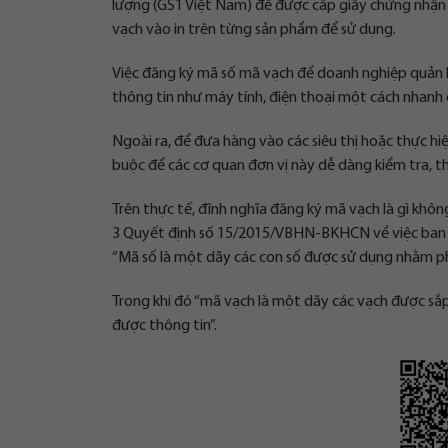
lượng (GS1 Việt Nam) để được cấp giấy chứng nhận 
vạch vào in trên từng sản phẩm để sử dụng.
Việc đăng ký mã số mã vạch để doanh nghiệp quản l
thông tin như máy tính, điện thoại một cách nhanh
Ngoài ra, để đưa hàng vào các siêu thị hoặc thực h
buộc để các cơ quan đơn vị này dễ dàng kiểm tra, 
Trên thực tế, đĩnh nghĩa đăng ký mã vạch là gì khôn
3 Quyết định số 15/2015/VBHN-BKHCN về việc ban hà
“Mã số là một dãy các con số được sử dụng nhằm phâ
Trong khi đó “mã vạch là một dãy các vạch được sắ
được thông tin”.