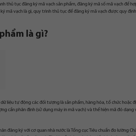
 hành thủ tục đăng ký mã vạch sản phẩm, đăng ký mã số mã vạch để h
 ký mã vạch là gì, quy trình thủ tục để đăng ký mã vạch được quy địn
phẩm là gì?
dữ liệu tự động các đối tượng là sản phẩm, hàng hóa, tổ chức hoặc đ
ợng cần phân định (sử dụng máy in mã vạch) và thể hiện mã đó dạng 
hân đăng ký với cơ quan nhà nước là Tổng cục Tiêu chuẩn đo lường Ch