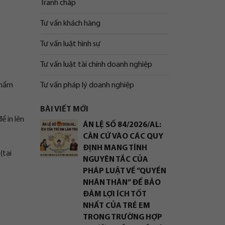
Tranh chấp
Tư vấn khách hàng
Tư vấn luật hình sự
Tư vấn luật tài chính doanh nghiệp
Tư vấn pháp lý doanh nghiệp
phẩm
BÀI VIẾT MỚI
ể in lên
ÁN LỆ SỐ 84/2026/AL:
CĂN CỨ VÀO CÁC QUY
ĐỊNH MANG TÍNH
(tại
NGUYÊN TẮC CỦA
PHÁP LUẬT VỀ “QUYỀN
NHÂN THÂN” ĐỂ BẢO
ĐẢM LỢI ÍCH TỐT
NHẤT CỦA TRẺ EM
TRONG TRƯỜNG HỢP