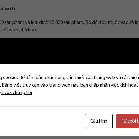
mã vạch
000 sản phẩm và loại dưới 10.000 sản phẩm. Do đó, tùy thuộc vào số l
i mã vạch phù hợp.
ệ.
 cookies để đảm bảo chức năng cần thiết của trang web và cải thiện
ụng mã số vật phẩm.
 Bằng việc truy cập vào trang web này, bạn chấp nhận việc kích hoạt
ật của chúng tôi
ơ sở dữ liệu GS1.
ặc quyết định thành lập (bản sao) tùy thuộc vào đối tượng đăng ký l
Cấu hình
Từ chối 