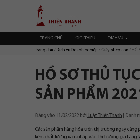
Chuyển
Trang
tới
chủ
nội
dung
TRANG CHỦ
GIỚI THIỆU
DỊCH VỤ
Trang chủ
Dịch vụ Doanh nghiệp
Giấy phép con
HỒ 
Duyệt:
HỒ SƠ THỦ TỤ
SẢN PHẨM 202
Đăng vào
11/02/2022
bởi
Luật Thiên Thanh
Danh 
Các sản phẩm hàng hóa trên thị trường ngày càng ph
kém chất lượng xâm nhập vào thị trường gia tăng. 