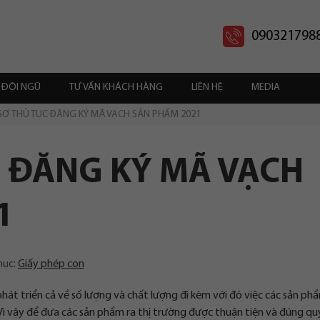
090321798
ĐỘI NGŨ
TƯ VẤN KHÁCH HÀNG
LIÊN HỆ
MEDIA
SƠ THỦ TỤC ĐĂNG KÝ MÃ VẠCH SẢN PHẨM 2021
C ĐĂNG KÝ MÃ VẠCH
1
mục:
Giấy phép con
át triển cả về số lượng và chất lượng đi kèm với đó việc các sản phẩ
Vì vậy để đưa các sản phẩm ra thị trường được thuận tiện và đúng qu