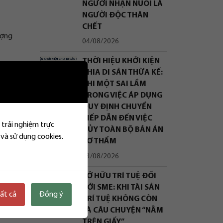
NGƯỜI NHẬN NUÔI LÀ
NGƯỜI ĐỘC THÂN
CHẾT
ượng
04/08/2026
THỜI HIỆU KHỞI KIỆN
CHIA DI SẢN THỪA KẾ:
KHI MỘT SAI LẦM
TRONG VIỆC ÁP DỤNG
QUY ĐỊNH CHUYỂN
TIẾP DẪN ĐẾN VIỆC
 trải nghiệm trực
HỦY TOÀN BỘ BẢN ÁN
 và sử dụng cookies.
SƠ THẨM
03/08/2026
SỞ HỮU TRÍ TUỆ ĐỐI
à doanh
VỚI SME: KHI TÀI SẢN
tất cả
Đồng ý
TRÍ TUỆ KHÔNG CÒN
LÀ CÂU CHUYỆN “NẰM
TRÊN GIẤY”