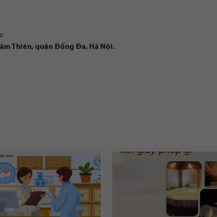
:
hâm Thiên, quận Đống Đa, Hà Nội.