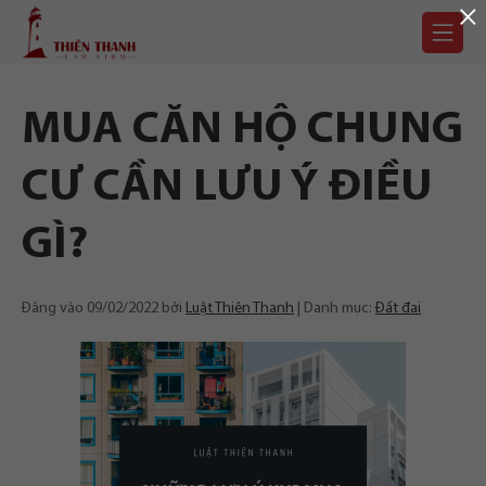
×
Chuyển
Trang
tới
chủ
nội
dung
MUA CĂN HỘ CHUNG
CƯ CẦN LƯU Ý ĐIỀU
GÌ?
Đăng vào
09/02/2022
bởi
Luật Thiên Thanh
Danh mục:
Đất đai