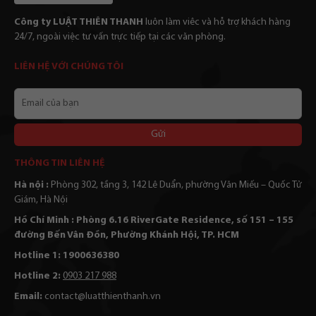
Công ty LUẬT THIÊN THANH
luôn làm viêc và hỗ trợ khách hàng
24/7, ngoài việc tư vấn trực tiếp tại các văn phòng.
LIÊN HỆ VỚI CHÚNG TÔI
Email
của
bạn
Alternative:
THÔNG TIN LIÊN HỆ
Hà nội :
Phòng 302, tầng 3, 142 Lê Duẩn, phường Văn Miếu – Quốc Tử
Giám, Hà Nội
Hồ Chí Minh : Phòng 6.16 RiverGate Residence, số 151 – 155
đường Bến Vân Đồn, Phường Khánh Hội, TP. HCM
Hotline 1: 1900636380
Hotline 2:
0903 217 988
Email:
contact@luatthienthanh.vn