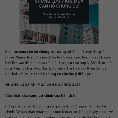
Nhu cầu
mua căn hộ chung cư
của người dân hiện nay đang rất
nhiều. Người dân vì thế mà đứng trước quá nhiều lựa chọn và không
biết làm sao để chọn mua căn hộ chung cư cho hợp lý. Biết được mối
quan tâm của bạn đọc. Nay, Luật Thiên Thanh sẽ giới thiệu đến bạn
đọc bài viết “
Mua căn hộ chung cư cần lưu ý điều gì?
”
NHỮNG LƯU Ý KHI MUA CĂN HỘ CHUNG CƯ
Căn nhắc khả năng tài chính của bản thân
Đừng vì
mua căn hộ chung cư
quá xa xỉ, vượt ngoài năng lực tài
chính. Để bản thân phát sinh ra một khoản nợ khổng lồ gây áp lực về
mặt tinh thần. Còn khi mua những căn hộ có giá “dễ thở” hơn thì sợ