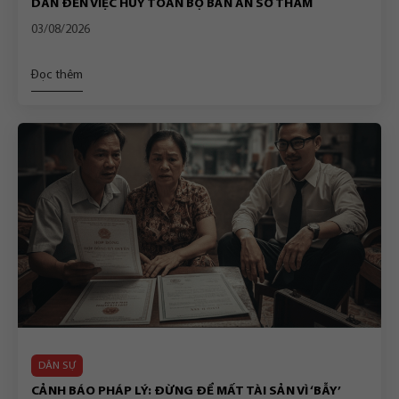
DẪN ĐẾN VIỆC HỦY TOÀN BỘ BẢN ÁN SƠ THẨM
03/08/2026
Đọc thêm
DÂN SỰ
CẢNH BÁO PHÁP LÝ: ĐỪNG ĐỂ MẤT TÀI SẢN VÌ ‘BẪY’