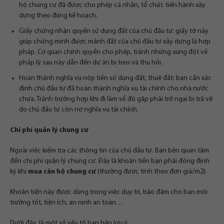
hộ chung cư đã được cho phép cá nhân, tổ chức tiến hành xây
dựng theo đúng kế hoạch.
Giấy chứng nhận quyền sử dụng đất của chủ đầu tư: giấy tờ này
giúp chứng minh được mảnh đất của chủ đầu tư xây dựng là hợp
pháp. Cơ quan chính quyền cho phép, tránh những xung đột về
pháp lý sau này dẫn đến dự án bị treo và thu hồi.
Hoàn thành nghĩa vụ nộp tiền sử dụng đất, thuê đất: bạn cần xác
định chủ đầu tư đã hoàn thành nghĩa vụ tài chính cho nhà nước
chưa. Tránh trường hợp khi đi làm sổ đỏ gặp phải trở ngại bị trả về
do chủ đầu tư còn nợ nghĩa vụ tài chính.
Chi phí quản lý chung cư
Ngoài việc kiểm tra các thông tin của chủ đầu tư. Bạn bên quan tâm
đến chi phí quản lý chung cư. Đây là khoản tiền bạn phải đóng định
kỳ khi
mua căn hộ chung cư
(thường được tính theo đơn giá/m2).
Khoản tiền này được dùng trong việc duy trì, bảo đảm cho bạn môi
trường tốt, tiện ích, an ninh an toàn…
Dưới đây, là một số yếu tố bạn bên lưu ý: