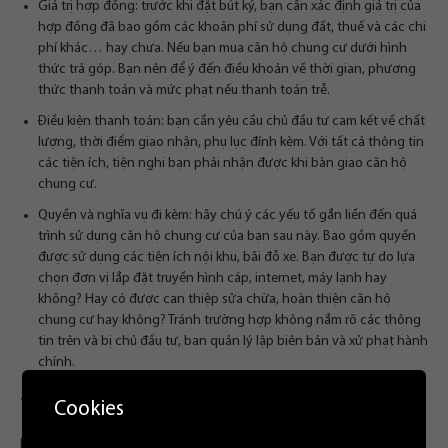
Giá trị hợp đồng: trước khi đặt bút ký, bạn cần xác định giá trị của
hợp đồng đã bao gồm các khoản phí sử dụng đất, thuế và các chi
phí khác… hay chưa. Nếu bạn mua căn hộ chung cư dưới hình
thức trả góp. Bạn nên để ý đến điều khoản về thời gian, phương
thức thanh toán và mức phạt nếu thanh toán trễ.
Điều kiện thanh toán: bạn cần yêu cầu chủ đầu tư cam kết về chất
lượng, thời điểm giao nhận, phụ lục đính kèm. Với tất cả thông tin
các tiện ích, tiện nghi bạn phải nhận được khi bàn giao căn hộ
chung cư.
Quyền và nghĩa vụ đi kèm: hãy chú ý các yếu tố gắn liền đến quá
trình sử dụng căn hộ chung cư của bạn sau này. Bao gồm quyền
được sử dụng các tiện ích nội khu, bãi đỗ xe. Bạn được tự do lựa
chọn đơn vị lắp đặt truyền hình cáp, internet, máy lạnh hay
không? Hay có được can thiệp sửa chữa, hoàn thiện căn hộ
chung cư hay không? Tránh trường hợp không nắm rõ các thông
tin trên và bị chủ đầu tư, ban quản lý lập biên bản và xử phạt hành
chính.
Thuê ở trước khi mua căn hộ chung cư
Cookies
Bạn có thể cân nhắc đến việc thuê ở trước một thời gian để đánh giá