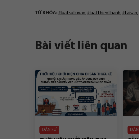
TỪ KHÓA:
#luatsutuvan
,
#luatthienthanh
,
#taisan
,
Bài viết liên quan
DÂN SỰ
DÂN