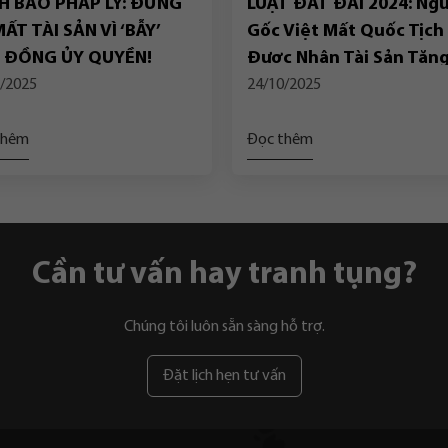
H BÁO PHÁP LÝ: ĐỪNG
LUẬT ĐẤT ĐAI 2024: Ngư
ẤT TÀI SẢN VÌ ‘BẪY’
Gốc Việt Mất Quốc Tịch
 ĐỒNG ỦY QUYỀN!
Được Nhận Tài Sản Tặn
Cho Tại Việt Nam?
/2025
24/10/2025
thêm
Đọc thêm
Cần tư vấn hay tranh tụng?
Chúng tôi luôn sẵn sàng hỗ trợ.
Đặt lịch hẹn tư vấn