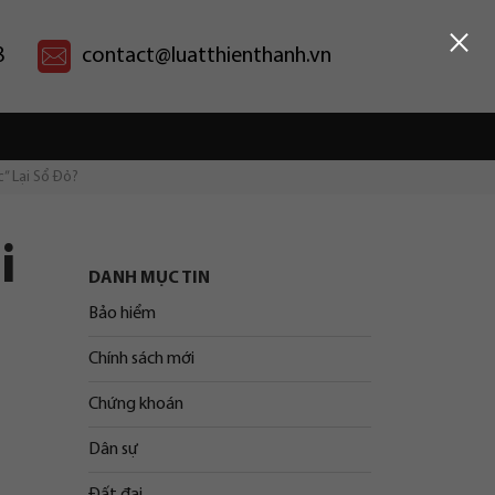
×
8
contact@luatthienthanh.vn
” Lại Sổ Đỏ?
i
DANH MỤC TIN
Bảo hiểm
Chính sách mới
Chứng khoán
Dân sự
Đất đai