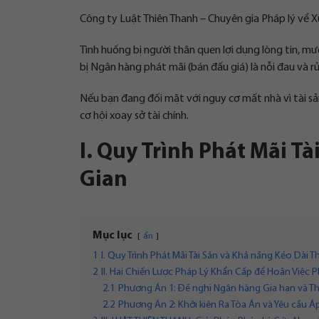
Công ty Luật Thiên Thanh – Chuyên gia Pháp lý về Xử
Tình huống bị người thân quen lợi dụng lòng tin, mư
bị Ngân hàng phát mãi (bán đấu giá) là nỗi đau và rủi
Nếu bạn đang đối mặt với nguy cơ mất nhà vì tài sản 
cơ hội xoay sở tài chính.
I. Quy Trình Phát Mãi T
Gian
Mục lục
ẩn
1
I. Quy Trình Phát Mãi Tài Sản và Khả năng Kéo Dài T
2
II. Hai Chiến Lược Pháp Lý Khẩn Cấp để Hoãn Việc P
2.1
Phương Án 1: Đề nghị Ngân hàng Gia hạn và T
2.2
Phương Án 2: Khởi kiện Ra Tòa Án và Yêu cầu Á