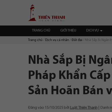
Chuyển
Trang
tới
chủ
nội
dung
TRANG CHỦ
GIỚI THIỆU
DỊCH VỤ
Trang chủ
Dịch vụ cá nhân
Đất đai
Nhà Sắp Bị Ngân H
Duyệt:
Nhà Sắp Bị Ngâ
Pháp Khẩn Cấp 
Sản Hoãn Bán v
Đăng vào
15/10/2025
bởi
Luật Thiên Thanh
Danh 