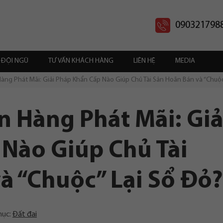
090321798
ĐỘI NGŨ
TƯ VẤN KHÁCH HÀNG
LIÊN HỆ
MEDIA
àng Phát Mãi: Giải Pháp Khẩn Cấp Nào Giúp Chủ Tài Sản Hoãn Bán và “Chuộc
n Hàng Phát Mãi: Giả
Nào Giúp Chủ Tài
à “Chuộc” Lại Sổ Đỏ?
mục:
Đất đai