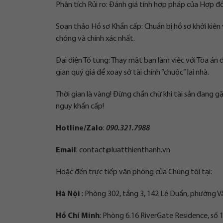
Phân tích Rủi ro: Đánh giá tính hợp pháp của Hợp đồ
Soạn thảo Hồ sơ Khẩn cấp: Chuẩn bị hồ sơ khởi kiệ
chóng và chính xác nhất.
Đại diện Tố tụng: Thay mặt bạn làm việc với Tòa án
gian quý giá để xoay sở tài chính “chuộc” lại nhà.
Thời gian là vàng! Đừng chần chừ khi tài sản đang g
nguy khẩn cấp!
Hotline/Zalo
:
090.321.7988
Email
:
contact@luatthienthanh.vn
Hoặc đến trực tiếp văn phòng của Chúng tôi tại:
Hà Nội
: Phòng 302, tầng 3, 142 Lê Duẩn, phường V
Hồ Chí Minh
: Phòng 6.16 RiverGate Residence, số