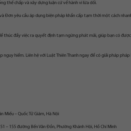
ng thế chấp và xây dựng luận cứ về hành vi lừa dối.
n và Đơn yêu cầu áp dụng biện pháp khẩn cấp tạm thời một cách nhan
 để thúc đẩy việc ra quyết định tạm ngừng phát mãi, giúp bạn có được
ặp nguy hiểm. Liên hệ với Luật Thiên Thanh ngay để có giải pháp pháp 
ăn Miếu – Quốc Tử Giám, Hà Nội
 151 – 155 đường Bến Vân Đồn, Phường Khánh Hội, Hồ Chí Minh