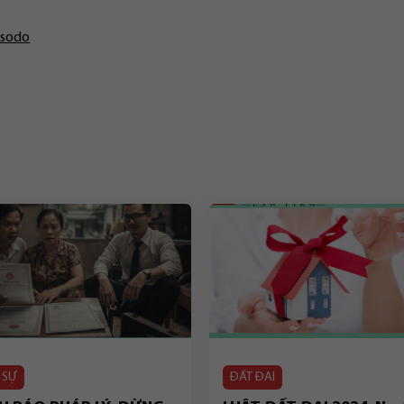
sodo
 SỰ
ĐẤT ĐAI