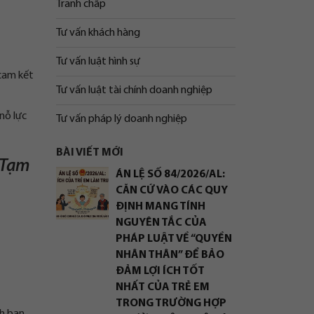
Tranh chấp
Tư vấn khách hàng
Tư vấn luật hình sự
 cam kết
Tư vấn luật tài chính doanh nghiệp
nỗ lực
Tư vấn pháp lý doanh nghiệp
BÀI VIẾT MỚI
 Tạm
ÁN LỆ SỐ 84/2026/AL:
CĂN CỨ VÀO CÁC QUY
ĐỊNH MANG TÍNH
NGUYÊN TẮC CỦA
PHÁP LUẬT VỀ “QUYỀN
NHÂN THÂN” ĐỂ BẢO
ĐẢM LỢI ÍCH TỐT
NHẤT CỦA TRẺ EM
TRONG TRƯỜNG HỢP