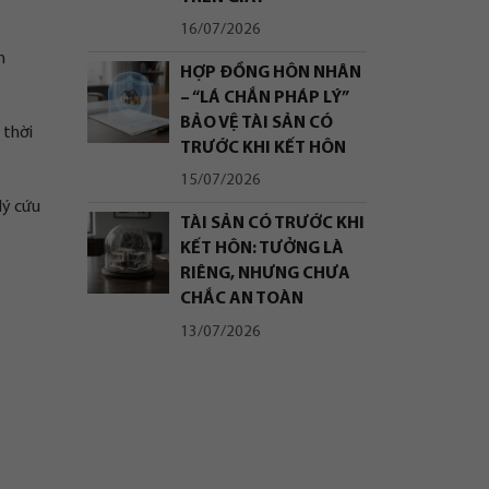
16/07/2026
h
HỢP ĐỒNG HÔN NHÂN
– “LÁ CHẮN PHÁP LÝ”
BẢO VỆ TÀI SẢN CÓ
 thời
TRƯỚC KHI KẾT HÔN
15/07/2026
lý cứu
TÀI SẢN CÓ TRƯỚC KHI
KẾT HÔN: TƯỞNG LÀ
RIÊNG, NHƯNG CHƯA
CHẮC AN TOÀN
13/07/2026