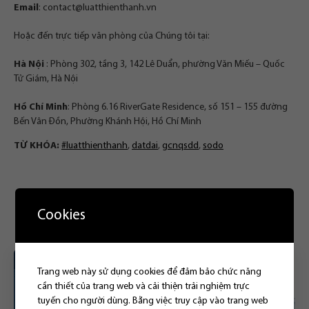
Email
:
contact@luatthienthanh.vn
Hoặc đến trực tiếp văn phòng của Chúng tôi tại:
Hà Nội
: Phòng 302, tầng 3, 142 Lê Duẩn, phường Văn Miếu – Quốc
Tử Giám, Hà Nội
Hồ Chí Minh
: Phòng 6.16 RiverGate Residence, số 151 – 155 đường
Bến Vân Đồn, Phường Khánh Hội, Hồ Chí Minh
TỪ KHÓA:
#luatthienthanh
,
datdai
,
gcnqsdd
,
sodo
Bài viết liên quan
Cookies
Trang web này sử dụng cookies để đảm bảo chức năng
cần thiết của trang web và cải thiện trải nghiệm trực
tuyến cho người dùng. Bằng việc truy cập vào trang web