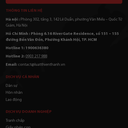
Alternative:
THÔNG TIN LIÊN HỆ
Hà nội :
Phòng 302, tầng 3, 142 Lê Duẩn, phường Văn Miếu – Quốc Tử
Giám, Hà Nội
Hồ Chí Minh : Phòng 6.16 RiverGate Residence, số 151 – 155
đường Bến Vân Đồn, Phường Khánh Hội, TP. HCM
Hotline 1: 1900636380
Hotline 2:
0903 217 988
Email:
contact@luatthienthanh.vn
DỊCH VỤ CÁ NHÂN
Dân sự
Hôn nhân
Lao động
DỊCH VỤ DOANH NGHIỆP
Tranh chấp
Giấy phép con