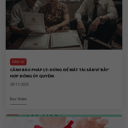
DÂN SỰ
CẢNH BÁO PHÁP LÝ: ĐỪNG ĐỂ MẤT TÀI SẢN VÌ ‘BẪY’
HỢP ĐỒNG ỦY QUYỀN!
20/11/2025
Đọc thêm