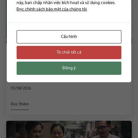
này, bạn chấp nhận việc kích hoạt và sử dụng cookies.
Đọc chính sách bảo mật của chúng tôi
Cấu hình
Từ chối tất cả
DÂN SỰ
THỜI HIỆU KHỞI KIỆN CHIA DI SẢN THỪA KẾ: KHI MỘT
Đồng ý
SAI LẦM TRONG VIỆC ÁP DỤNG QUY ĐỊNH CHUYỂN TIẾP
DẪN ĐẾN VIỆC HỦY TOÀN BỘ BẢN ÁN SƠ THẨM
03/08/2026
Đọc thêm