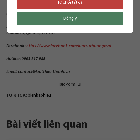
Từ chối tất cả
Hà Nội : Phòng 302, tầng 3, 142 Lê Duẩn, phường Khâm Thiên, quận
Đống Đa, Hà Nội
Đồng ý
Hồ Chí Minh: Phòng 6.16, Rivergate Resident 153-155 Bến Vân Đồn,
Phường 6, Quận 4, TPHCM
Facebook:
https://www.facebook.com/luatsuthuongmai
Hotline: 0903 217 988
Email:
contact@luatthienthanh.vn
[alo-form=2]
TỪ KHÓA:
bienbaohieu
Bài viết liên quan