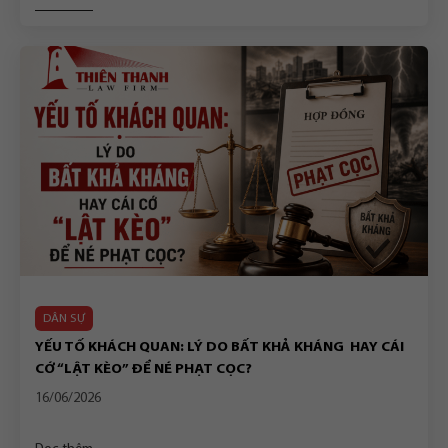
DÂN SỰ
YẾU TỐ KHÁCH QUAN: LÝ DO BẤT KHẢ KHÁNG HAY CÁI
CỚ “LẬT KÈO” ĐỂ NÉ PHẠT CỌC?
16/06/2026