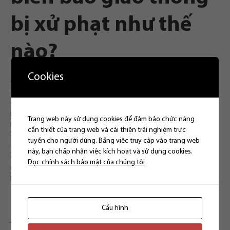
bị xử phạt như thế
nào?
Cookies
Đối với người điều khiển xe ô tô và các loại phương tiện
tương tự xe ô tô
Căn cứ theo Điểm a Khoản 1 Điều 5 Nghị định 100/2019/NĐ-CP thì
người điều khiển xe sẽ bị phạt từ
300.000 đồng đến 400.000 đồng
Trang web này sử dụng cookies để đảm bảo chức năng
khi không chấp hành chỉ dẫn của biển báo hiệu.
cần thiết của trang web và cải thiện trải nghiệm trực
Đối với người điều khiển xe mô tô, xe gắn máy (kể cả xe máy
tuyến cho người dùng. Bằng việc truy cập vào trang web
điện), các loại xe tương tự xe mô tô, xe gắn máy
này, bạn chấp nhận việc kích hoạt và sử dụng cookies.
Căn cứ theo Điểm a Khoản 1 Điều 5 Nghị định 100/2019/NĐ-CP thì
Đọc chính sách bảo mật của chúng tôi
người điều khiển xe sẽ bị phạt từ
100.000 đồng đến 200.000 đồng
khi không chấp hành chỉ dẫn của biển báo hiệu.
Cấu hình
Nếu có nhu cầu tư vấn pháp luật hãy liên hệ với Luật Thiên Thanh: