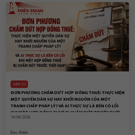
DÂN SỰ
ĐƠN PHƯƠNG CHẤM DỨT HỢP ĐỒNG THUÊ: THỰC HIỆN
MỘT QUYỀN DÂN SỰ HAY KHỞI NGUỒN CỦA MỘT
TRANH CHẤP PHÁP LÝ? VÀ AI THỰC SỰ LÀ BÊN CÓ LỖI
KHI MỘT HỢP ĐỒNG THUÊ BỊ CHẤM DỨT TRƯỚC THỜI
16/06/2026
HẠN?
Đọc thêm