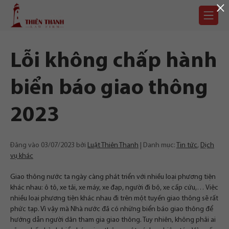
×
Chuyển
Trang
tới
chủ
nội
dung
Lỗi không chấp hành
biển báo giao thông
2023
Đăng vào
03/07/2023
bởi
Luật Thiên Thanh
Danh mục:
Tin tức
,
Dịch
vụ khác
Giao thông nước ta ngày càng phát triển với nhiều loại phương tiện
khác nhau: ô tô, xe tải, xe máy, xe đạp, người đi bộ, xe cấp cứu,… Việc
nhiều loại phương tiện khác nhau đi trên một tuyến giao thông sẽ rất
phức tạp. Vì vậy mà Nhà nước đã có những biển báo giao thông để
hướng dẫn người dân tham gia giao thông. Tuy nhiên, không phải ai