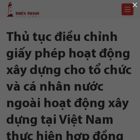
×
Chuyển
Trang
tới
chủ
nội
dung
Thủ tục điều chỉnh
giấy phép hoạt động
xây dựng cho tổ chức
và cá nhân nước
ngoài hoạt động xây
dựng tại Việt Nam
thực hiện hợp đồng