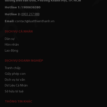
đường Bến Vân Đồn, Phường Khánh Hội, TP. HCM
Hotline 1: 1900636380
Hotline 2:
0903 217 988
Email:
contact@luatthienthanh.vn
DỊCH VỤ CÁ NHÂN
Dân sự
Hôn nhân
Lao động
DỊCH VỤ DOANH NGHIỆP
Tranh chấp
Giấy phép con
Dịch vụ tư vấn
Dữ Liệu Cá Nhân
Sở hữu trí tuệ
THÔNG TIN KHÁC