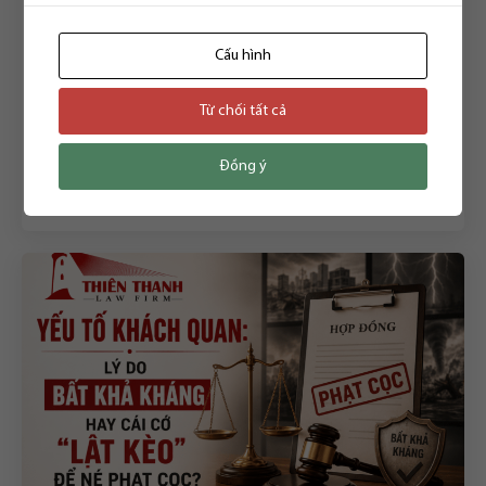
DÂN SỰ
ĐƠN PHƯƠNG CHẤM DỨT HỢP ĐỒNG THUÊ: THỰC HIỆN
Cấu hình
MỘT QUYỀN DÂN SỰ HAY KHỞI NGUỒN CỦA MỘT
TRANH CHẤP PHÁP LÝ? VÀ AI THỰC SỰ LÀ BÊN CÓ LỖI
Từ chối tất cả
KHI MỘT HỢP ĐỒNG THUÊ BỊ CHẤM DỨT TRƯỚC THỜI
16/06/2026
HẠN?
Đồng ý
Đọc thêm