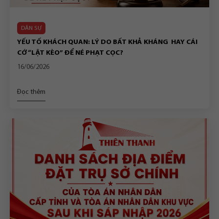
DÂN SỰ
YẾU TỐ KHÁCH QUAN: LÝ DO BẤT KHẢ KHÁNG HAY CÁI
CỚ “LẬT KÈO” ĐỂ NÉ PHẠT CỌC?
16/06/2026
Đọc thêm